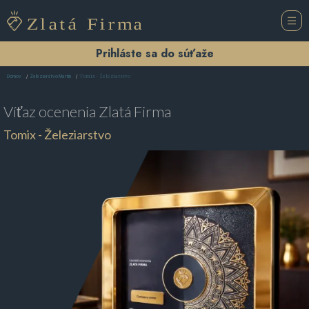
Prihláste sa do súťaže
Tomix - Železiarstvo
Domov
Železiarstvo Martin
Víťaz ocenenia
Zlatá Firma
Tomix - Železiarstvo