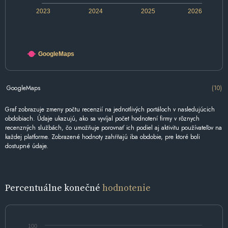
2023
2024
2025
2026
GoogleMaps
GoogleMaps
(10)
Graf zobrazuje zmeny počtu recenzií na jednotlivých portáloch v nasledujúcich
obdobiach. Údaje ukazujú, ako sa vyvíjal počet hodnotení firmy v rôznych
recenzných službách, čo umožňuje porovnať ich podiel aj aktivitu používateľov na
každej platforme. Zobrazené hodnoty zahŕňajú iba obdobie, pre ktoré boli
dostupné údaje.
Percentuálne konečné
hodnotenie
100