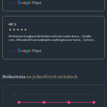
Zdroj:
4K S.
(Preložené Googlom) Ak hľadáte niečo do svojho domu... Choďte
sem...(Pôvodné)I f you looking for anything to your home... Go here...
Zdroj:
Hodnotenia
na jednotlivých stránkach
5