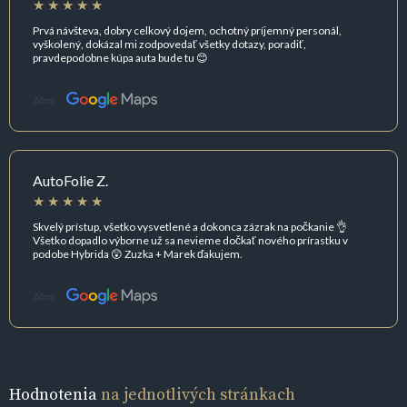
Prvá návšteva, dobry celkový dojem, ochotný príjemný personál,
vyškolený, dokázal mi zodpovedať všetky dotazy, poradiť,
pravdepodobne kúpa auta bude tu 😊
Zdroj:
AutoFolie Z.
Skvelý prístup, všetko vysvetlené a dokonca zázrak na počkanie 👌
Všetko dopadlo výborne už sa nevieme dočkať nového prírastku v
podobe Hybrida 😲 Zuzka + Marek ďakujem.
Zdroj:
Hodnotenia
na jednotlivých stránkach