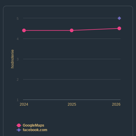
5
4
hodnotenie
3
2
1
2024
2025
2026
GoogleMaps
facebook.com