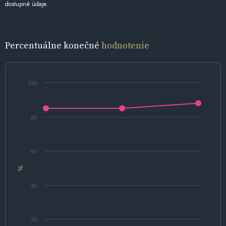
dostupné údaje.
Percentuálne konečné
hodnotenie
100
80
60
%
40
20