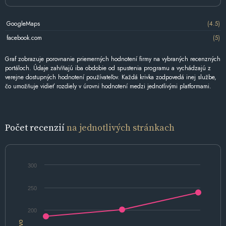
GoogleMaps
(4.5)
facebook.com
(5)
Graf zobrazuje porovnanie priemerných hodnotení firmy na vybraných recenzných
portáloch. Údaje zahŕňajú iba obdobie od spustenia programu a vychádzajú z
verejne dostupných hodnotení používateľov. Každá krivka zodpovedá inej službe,
čo umožňuje vidieť rozdiely v úrovni hodnotení medzi jednotlivými platformami.
Počet recenzií
na jednotlivých stránkach
300
250
200