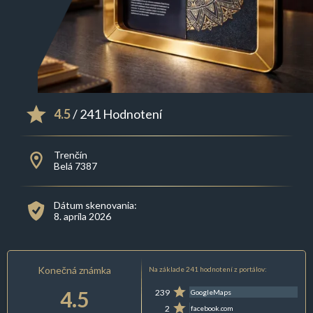
4.5
/ 241 Hodnotení
Trenčín
Belá 7387
Dátum skenovania:
8. apríla 2026
Konečná známka
Na základe 241 hodnotení z portálov:
4.5
239
GoogleMaps
2
facebook.com