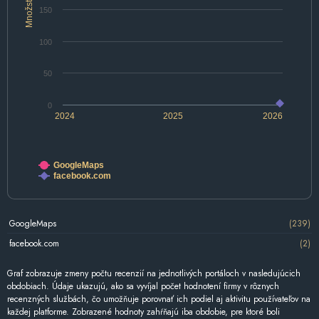
Množstvo
150
100
50
0
2024
2025
2026
GoogleMaps
facebook.com
GoogleMaps
(239)
facebook.com
(2)
Graf zobrazuje zmeny počtu recenzií na jednotlivých portáloch v nasledujúcich
obdobiach. Údaje ukazujú, ako sa vyvíjal počet hodnotení firmy v rôznych
recenzných službách, čo umožňuje porovnať ich podiel aj aktivitu používateľov na
každej platforme. Zobrazené hodnoty zahŕňajú iba obdobie, pre ktoré boli