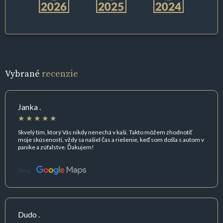
Vybrané
recenzie
Janka .
Skvelý tím, ktorý Vás nikdy nenechá v kaši. Takto môžem zhodnotiť
moje skúsenosti, vždy sa našiel čas a riešenie, keď som došla s autom v
panike a zúfalstve. Ďakujem!
Zdroj:
Dudo .