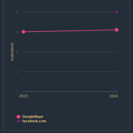
5
4
hodnotenie
3
2
1
2023
2024
GoogleMaps
facebook.com