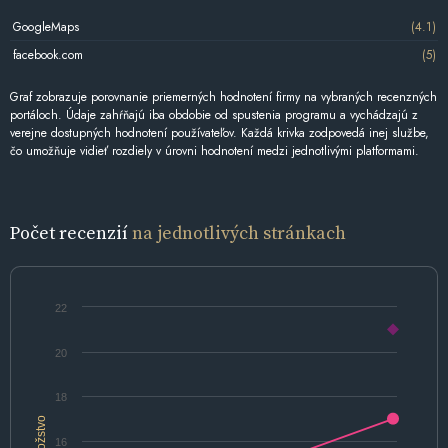
GoogleMaps
(4.1)
facebook.com
(5)
Graf zobrazuje porovnanie priemerných hodnotení firmy na vybraných recenzných
portáloch. Údaje zahŕňajú iba obdobie od spustenia programu a vychádzajú z
verejne dostupných hodnotení používateľov. Každá krivka zodpovedá inej službe,
čo umožňuje vidieť rozdiely v úrovni hodnotení medzi jednotlivými platformami.
Počet recenzií
na jednotlivých stránkach
22
20
18
Množstvo
16