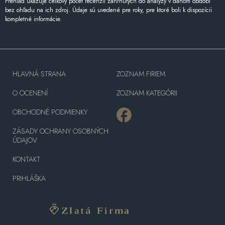
Prehľad ukazuje celkový počet recenzií zahrnutých do analýzy v danom období
bez ohľadu na ich zdroj. Údaje sú uvedené pre roky, pre ktoré boli k dispozícii
kompletné informácie.
HLAVNÁ STRANA
ZOZNAM FIRIEM
O OCENENÍ
ZOZNAM KATEGÓRII
OBCHODNÉ PODMIENKY
ZÁSADY OCHRANY OSOBNÝCH
ÚDAJOV
KONTAKT
PRIHLÁŠKA