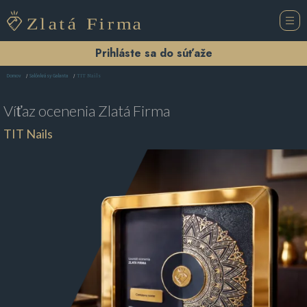
Prihláste sa do súťaže
TIT Nails
Domov
Salón krásy Galanta
Víťaz ocenenia
Zlatá Firma
TIT Nails