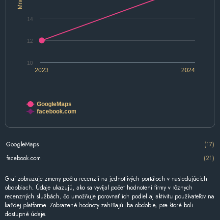
14
12
10
2023
2024
GoogleMaps
facebook.com
GoogleMaps
(17)
facebook.com
(21)
Graf zobrazuje zmeny počtu recenzií na jednotlivých portáloch v nasledujúcich
obdobiach. Údaje ukazujú, ako sa vyvíjal počet hodnotení firmy v rôznych
recenzných službách, čo umožňuje porovnať ich podiel aj aktivitu používateľov na
každej platforme. Zobrazené hodnoty zahŕňajú iba obdobie, pre ktoré boli
dostupné údaje.