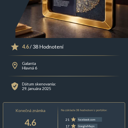
4.6
/ 38 Hodnotení
Galanta
Hlavná 6
Dátum skenovania:
29. januára 2025
Konečná známka
Na základe 38 hodnotení z portálov:
4.6
21
facebook.com
17
GoogleMaps