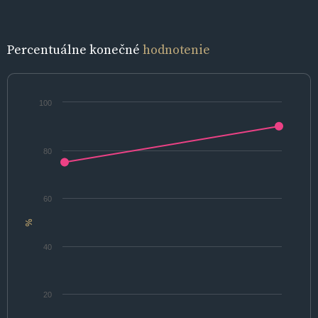
Percentuálne konečné
hodnotenie
100
80
60
%
40
20