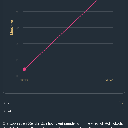
30
Množstvo
25
20
15
10
2023
2024
2023
(12)
2024
(38)
Graf zobrazuje súčet všetkých hodnotení priradených firme v jednotlivých rokoch.