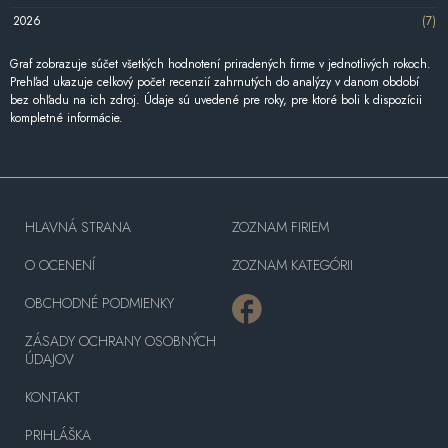
2026
(7)
Graf zobrazuje súčet všetkých hodnotení priradených firme v jednotlivých rokoch.
Prehľad ukazuje celkový počet recenzií zahrnutých do analýzy v danom období
bez ohľadu na ich zdroj. Údaje sú uvedené pre roky, pre ktoré boli k dispozícii
kompletné informácie.
HLAVNÁ STRANA
ZOZNAM FIRIEM
O OCENENÍ
ZOZNAM KATEGÓRII
OBCHODNÉ PODMIENKY
ZÁSADY OCHRANY OSOBNÝCH
ÚDAJOV
KONTAKT
PRIHLÁŠKA