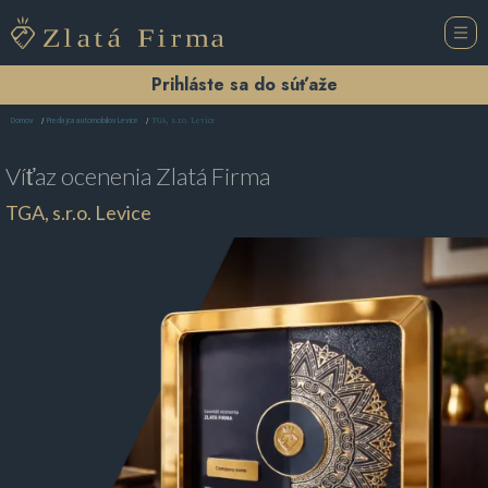
Prihláste sa do súťaže
TGA, s.r.o. Levice
Domov
Predajca automobilov Levice
Víťaz ocenenia
Zlatá Firma
TGA, s.r.o. Levice