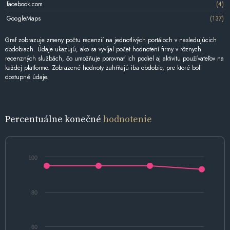
facebook.com
(4)
GoogleMaps
(137)
Graf zobrazuje zmeny počtu recenzií na jednotlivých portáloch v nasledujúcich
obdobiach. Údaje ukazujú, ako sa vyvíjal počet hodnotení firmy v rôznych
recenzných službách, čo umožňuje porovnať ich podiel aj aktivitu používateľov na
každej platforme. Zobrazené hodnoty zahŕňajú iba obdobie, pre ktoré boli
dostupné údaje.
Percentuálne konečné
hodnotenie
100
80
60