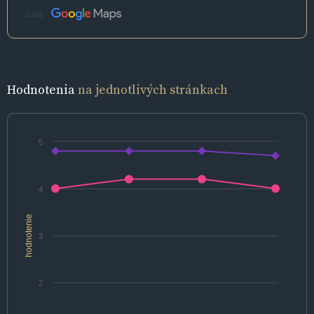
Zdroj:
Hodnotenia
na jednotlivých stránkach
5
4
hodnotenie
3
2