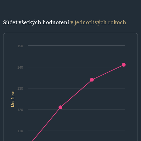
Súčet všetkých hodnotení
v jednotlivých rokoch
150
140
130
Množstvo
120
110