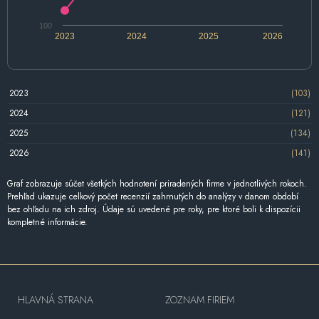
100
2023
2024
2025
2026
2023
(103)
2024
(121)
2025
(134)
2026
(141)
Graf zobrazuje súčet všetkých hodnotení priradených firme v jednotlivých rokoch.
Prehľad ukazuje celkový počet recenzií zahrnutých do analýzy v danom období
bez ohľadu na ich zdroj. Údaje sú uvedené pre roky, pre ktoré boli k dispozícii
kompletné informácie.
HLAVNÁ STRANA
ZOZNAM FIRIEM