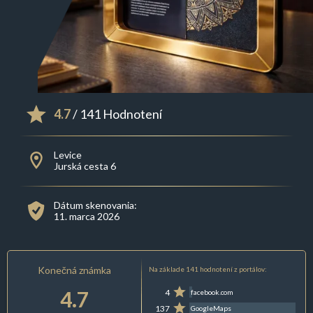
4.7
/ 141 Hodnotení
Levice
Jurská cesta 6
Dátum skenovania:
11. marca 2026
Konečná známka
Na základe 141 hodnotení z portálov:
4.7
4
facebook.com
137
GoogleMaps