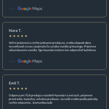
Zdroj:
Nora T.
Veľmi príjemné a rýchle jednanie predajcov, vsetko dopodrobna
vysvetlovali co nas zaujimalo čo sa týka vozidla aj leasingu. Príjemne
odovzdavanie vozidla. Tga Hyundai môžem len odporúčať každému.
Zdroj:
Emil T.
Odporucam TGA predajcu vozidiel Hyundai v Leviciach, prijemne
prostredie, trpezlivy, ochotny predavac, vysvetli vsetko podla potreby,
rychle vybavenie...komunikacia👍