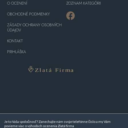
O OCENENÍ
ZOZNAM KATEGÓRII
OBCHODNÉ PODMIENKY
ZÁSADY OCHRANY OSOBNÝCH
ÚDAJOV
KONTAKT
PRIHLÁŠKA
Je to Vaša spoločnosť? Zanechajte nám svoje telefónne číslo a my Vám
povieme viac o
výhodách ocenenia Zlatá firma