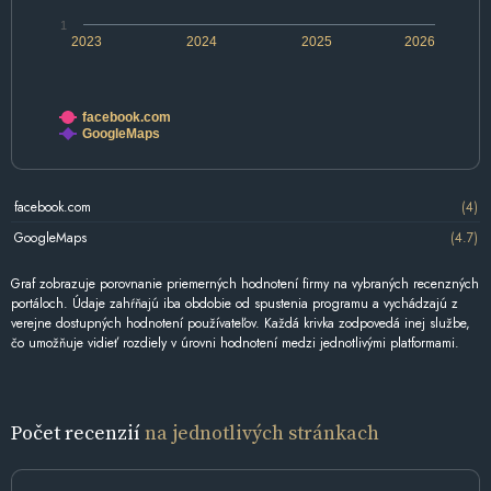
1
2023
2024
2025
2026
facebook.com
GoogleMaps
facebook.com
(4)
GoogleMaps
(4.7)
Graf zobrazuje porovnanie priemerných hodnotení firmy na vybraných recenzných
portáloch. Údaje zahŕňajú iba obdobie od spustenia programu a vychádzajú z
verejne dostupných hodnotení používateľov. Každá krivka zodpovedá inej službe,
čo umožňuje vidieť rozdiely v úrovni hodnotení medzi jednotlivými platformami.
Počet recenzií
na jednotlivých stránkach