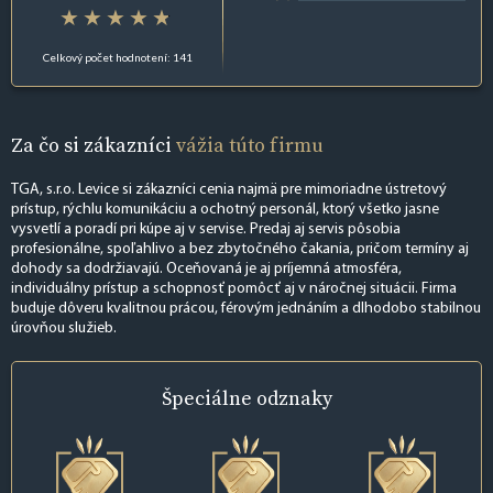
Celkový počet hodnotení: 141
Za čo si zákazníci
vážia túto firmu
TGA, s.r.o. Levice si zákazníci cenia najmä pre mimoriadne ústretový
prístup, rýchlu komunikáciu a ochotný personál, ktorý všetko jasne
vysvetlí a poradí pri kúpe aj v servise. Predaj aj servis pôsobia
profesionálne, spoľahlivo a bez zbytočného čakania, pričom termíny aj
dohody sa dodržiavajú. Oceňovaná je aj príjemná atmosféra,
individuálny prístup a schopnosť pomôcť aj v náročnej situácii. Firma
buduje dôveru kvalitnou prácou, férovým jednáním a dlhodobo stabilnou
úrovňou služieb.
Špeciálne
odznaky