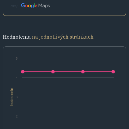
Zdroj:
Hodnotenia
na jednotlivých stránkach
5
4
hodnotenie
3
2