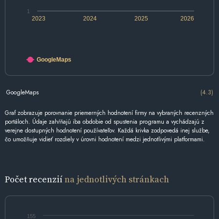
1
2023
2024
2025
2026
GoogleMaps
GoogleMaps
(4.3)
Graf zobrazuje porovnanie priemerných hodnotení firmy na vybraných recenzných
portáloch. Údaje zahŕňajú iba obdobie od spustenia programu a vychádzajú z
verejne dostupných hodnotení používateľov. Každá krivka zodpovedá inej službe,
čo umožňuje vidieť rozdiely v úrovni hodnotení medzi jednotlivými platformami.
Počet recenzií
na jednotlivých stránkach
155