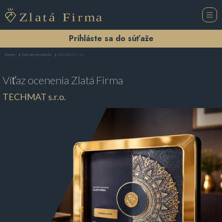
Prihláste sa do súťaže
TECHMAT s.r.o.
Domov
Železiarstvo Beluša
Víťaz ocenenia
Zlatá Firma
TECHMAT s.r.o.