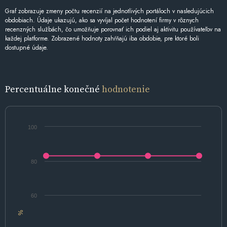
Graf zobrazuje zmeny počtu recenzií na jednotlivých portáloch v nasledujúcich
obdobiach. Údaje ukazujú, ako sa vyvíjal počet hodnotení firmy v rôznych
recenzných službách, čo umožňuje porovnať ich podiel aj aktivitu používateľov na
každej platforme. Zobrazené hodnoty zahŕňajú iba obdobie, pre ktoré boli
dostupné údaje.
Percentuálne konečné
hodnotenie
100
80
60
%