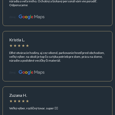
náradia a veľa iného. Ochotný a láskavý personál vám vie poradiť.
Odporucame
Zdroj:
Kristla L.
Dlhé otváracie hodiny, aj cez víkend, parkovanie hneď pred obchodom,
veľký výber, na okolí je top čo sa týka potrieb pre dom, prácu na dome,
náradie a podobné vecičky či materiál.
Zdroj:
Zuzana H.
Veľký výber, rozličný tovar, super 👍🏻