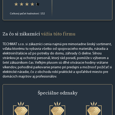
Celkový počet hodnotení: 152
Za čo si zákazníci
vážia túto firmu
TECHMAT s.r.o. si zákazníci cenia najmä pre mimoriadne široký sortiment,
vďaka ktorému tu vybavia všetko od spojovacieho materiálu, náradia a
elektroinštalácie až po potreby do domu, záhrady či dielne. Silnou
stránkou je aj ochotný personál, ktorý rád poradí, pomôže s výberom a
šetrí zákazníkom čas. Veľkým plusom sú dlhé otváracie hodiny vrátane
víkendov, pohodlné parkovanie priamo pri predajni a možnosť požičať si
elektrické náradie, čo z obchodu robí praktické a spoľahlivé miesto pre
domácich majstrov aj profesionálov.
Špeciálne
odznaky