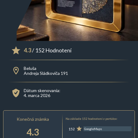
4.3
/ 152 Hodnotení
Beluša
Andreja Sládkoviča 191
Dátum skenovania:
4. marca 2026
Konečná známka
Na základe 152 hodnotení z portálov:
4.3
152
GoogleMaps