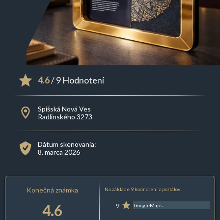
4.6
/ 9 Hodnotení
Spišská Nová Ves
Radlinského 3273
Dátum skenovania:
8. marca 2026
Konečná známka
Na základe 9 hodnotení z portálov:
4.6
9
GoogleMaps