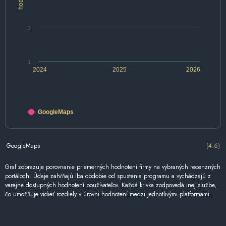
2
1
2024
2025
2026
GoogleMaps
GoogleMaps
(4.6)
Graf zobrazuje porovnanie priemerných hodnotení firmy na vybraných recenzných
portáloch. Údaje zahŕňajú iba obdobie od spustenia programu a vychádzajú z
verejne dostupných hodnotení používateľov. Každá krivka zodpovedá inej službe,
čo umožňuje vidieť rozdiely v úrovni hodnotení medzi jednotlivými platformami.