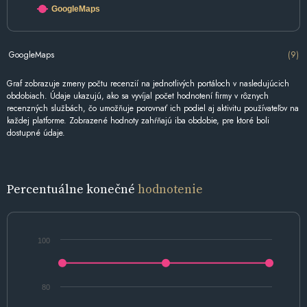
GoogleMaps
GoogleMaps
(9)
Graf zobrazuje zmeny počtu recenzií na jednotlivých portáloch v nasledujúcich
obdobiach. Údaje ukazujú, ako sa vyvíjal počet hodnotení firmy v rôznych
recenzných službách, čo umožňuje porovnať ich podiel aj aktivitu používateľov na
každej platforme. Zobrazené hodnoty zahŕňajú iba obdobie, pre ktoré boli
dostupné údaje.
Percentuálne konečné
hodnotenie
100
80