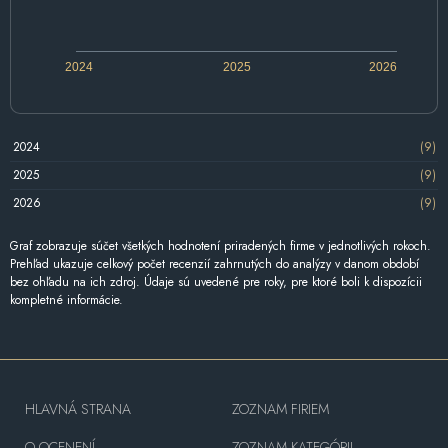
2024
2025
2026
2024
(9)
2025
(9)
2026
(9)
Graf zobrazuje súčet všetkých hodnotení priradených firme v jednotlivých rokoch.
Prehľad ukazuje celkový počet recenzií zahrnutých do analýzy v danom období
bez ohľadu na ich zdroj. Údaje sú uvedené pre roky, pre ktoré boli k dispozícii
kompletné informácie.
HLAVNÁ STRANA
ZOZNAM FIRIEM
O OCENENÍ
ZOZNAM KATEGÓRII