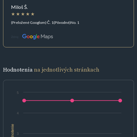
Miloš Š.
(Preložené Googlom) Č. 1(Pôvodné)No. 1
Zdroj:
Hodnotenia
na jednotlivých stránkach
5
4
hodnotenie
3