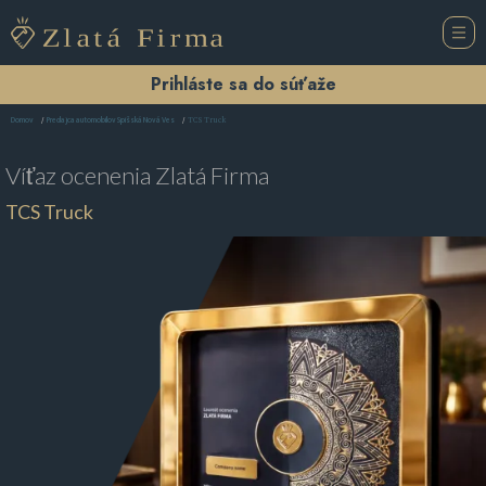
Prihláste sa do súťaže
TCS Truck
Domov
Predajca automobilov Spišská Nová Ves
Víťaz ocenenia
Zlatá Firma
TCS Truck