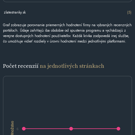
zlatestranky.sk
(5)
Graf zobrazuje porovnanie priemerných hodnotení firmy na vybraných recenzných
portáloch. Údaje zahŕňajú iba obdobie od spustenia programu a vychádzajú z
verejne dostupných hodnotení používateľov. Každá krivka zodpovedá inej službe,
čo umožňuje vidieť rozdiely v úrovni hodnotení medzi jednotlivými platformami.
Počet recenzií
na jednotlivých stránkach
Množstvo
6