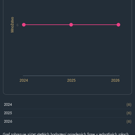
Množstvo
6
2024
2025
2026
2024
(6)
2025
(6)
2026
(6)
Graf zobrazuje súčet všetkých hodnotení priradených firme v jednotlivých rokoch.