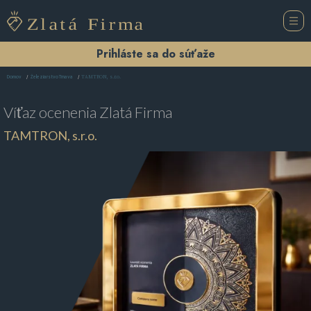
Prihláste sa do súťaže
TAMTRON, s.r.o.
Domov
Železiarstvo Trnava
Víťaz ocenenia
Zlatá Firma
TAMTRON, s.r.o.