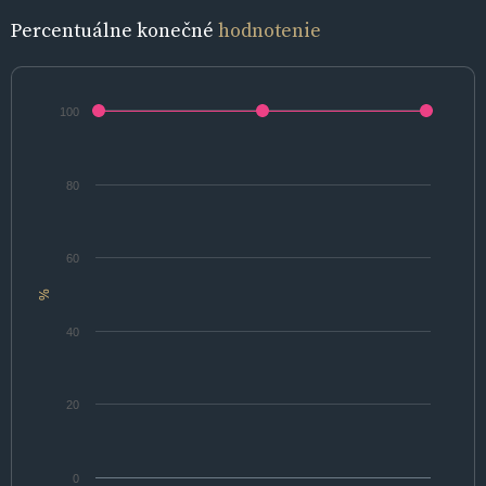
Percentuálne konečné
hodnotenie
100
80
60
%
40
20
0