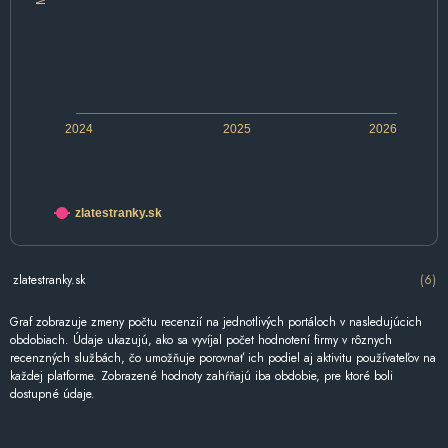
2024
2025
2026
zlatestranky.sk
zlatestranky.sk
(6)
Graf zobrazuje zmeny počtu recenzií na jednotlivých portáloch v nasledujúcich
obdobiach. Údaje ukazujú, ako sa vyvíjal počet hodnotení firmy v rôznych
recenzných službách, čo umožňuje porovnať ich podiel aj aktivitu používateľov na
každej platforme. Zobrazené hodnoty zahŕňajú iba obdobie, pre ktoré boli
dostupné údaje.