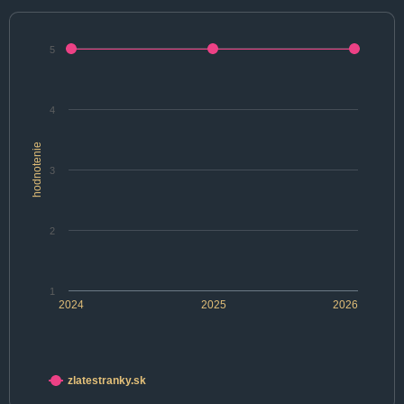
5
4
hodnotenie
3
2
1
2024
2025
2026
zlatestranky.sk