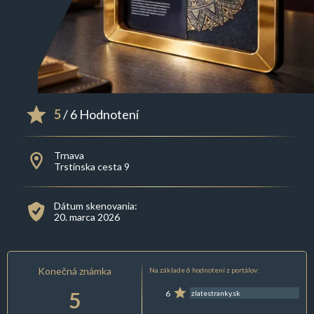
5
/ 6 Hodnotení
Trnava
Trstínska cesta 9
Dátum skenovania:
20. marca 2026
Konečná známka
Na základe 6 hodnotení z portálov:
5
6
zlatestranky.sk