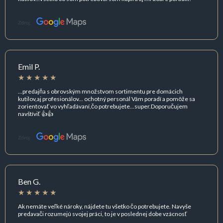
Zdroj:
Emil P.
...predajňa s obrovským množstvom sortimentu pre domácich
kutilov,aj profesionálov... ochotný personál Vám poradí a pomôže sa
zorientovať vo vyhľadávaní,čo potrebujete...super.Doporučujem
navštíviť 👍👍
Zdroj:
Ben G.
Ak nemáte veľké nároky, nájdete tu všetko čo potrebujete. Navyše
predavači rozumejú svojej práci, to je v poslednej dobe vzácnosť