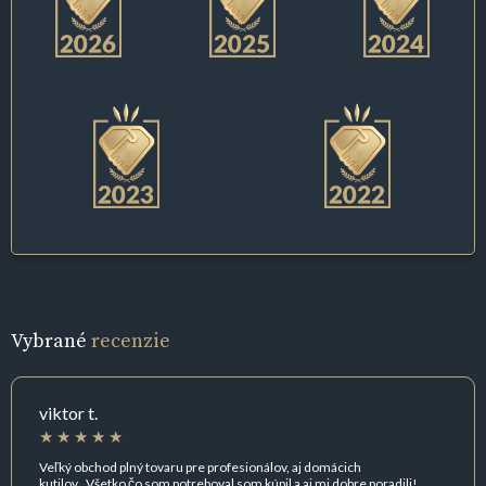
Vybrané
recenzie
viktor t.
Veľký obchod plný tovaru pre profesionálov, aj domácich
kutilov...Všetko čo som potreboval som kúpil a aj mi dobre poradili!