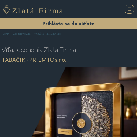
Prihláste sa do súťaže
TABAČIK - PRIEMTO s.r.o.
Domov
Železiarstvo Žilina
Víťaz ocenenia
Zlatá Firma
TABAČIK - PRIEMTO s.r.o.