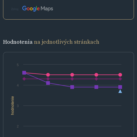
Zdroj:
Hodnotenia
na jednotlivých stránkach
5
4
hodnotenie
3
2