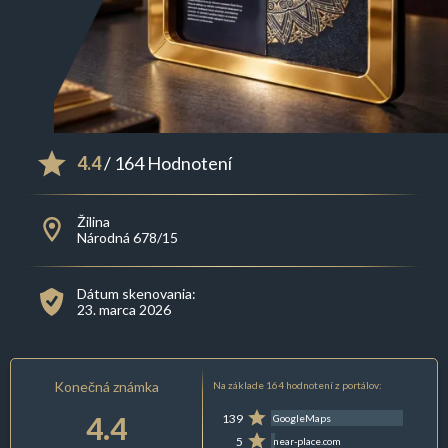
4.4
/ 164 Hodnotení
Žilina
Národná 678/15
Dátum skenovania:
23. marca 2026
Konečná známka
Na základe 164 hodnotení z portálov:
4.4
139
GoogleMaps
5
near-place.com