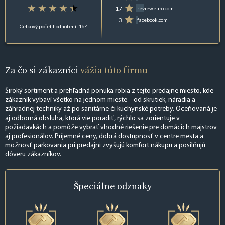
17
revieweuro.com
3
facebook.com
Celkový počet hodnotení: 164
Za čo si zákazníci
vážia túto firmu
Široký sortiment a prehľadná ponuka robia z tejto predajne miesto, kde
zákazník vybaví všetko na jednom mieste – od skrutiek, náradia a
záhradnej techniky až po sanitárne či kuchynské potreby. Oceňovaná je
aj odborná obsluha, ktorá vie poradiť, rýchlo sa zorientuje v
požiadavkách a pomôže vybrať vhodné riešenie pre domácich majstrov
aj profesionálov. Príjemné ceny, dobrá dostupnosť v centre mesta a
možnosť parkovania pri predajni zvyšujú komfort nákupu a posilňujú
dôveru zákazníkov.
Špeciálne
odznaky