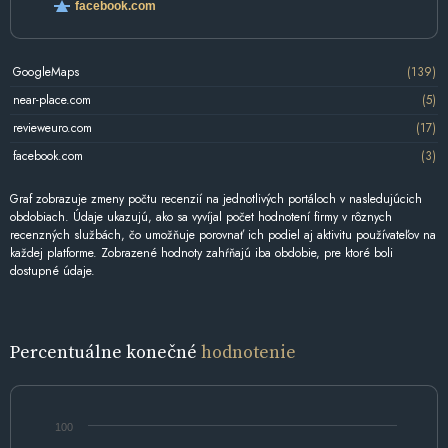
facebook.com
GoogleMaps
(139)
near-place.com
(5)
revieweuro.com
(17)
facebook.com
(3)
Graf zobrazuje zmeny počtu recenzií na jednotlivých portáloch v nasledujúcich
obdobiach. Údaje ukazujú, ako sa vyvíjal počet hodnotení firmy v rôznych
recenzných službách, čo umožňuje porovnať ich podiel aj aktivitu používateľov na
každej platforme. Zobrazené hodnoty zahŕňajú iba obdobie, pre ktoré boli
dostupné údaje.
Percentuálne konečné
hodnotenie
100