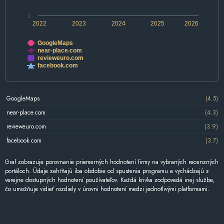
1
2022
2023
2024
2025
2026
GoogleMaps
near-place.com
revieweuro.com
facebook.com
GoogleMaps
(4.5)
near-place.com
(4.3)
revieweuro.com
(3.9)
facebook.com
(3.7)
Graf zobrazuje porovnanie priemerných hodnotení firmy na vybraných recenzných
portáloch. Údaje zahŕňajú iba obdobie od spustenia programu a vychádzajú z
verejne dostupných hodnotení používateľov. Každá krivka zodpovedá inej službe,
čo umožňuje vidieť rozdiely v úrovni hodnotení medzi jednotlivými platformami.