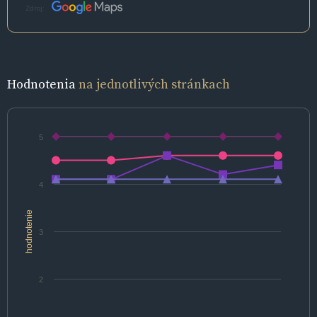
Zdroj:
Hodnotenia
na jednotlivých stránkach
5
4
hodnotenie
3
2