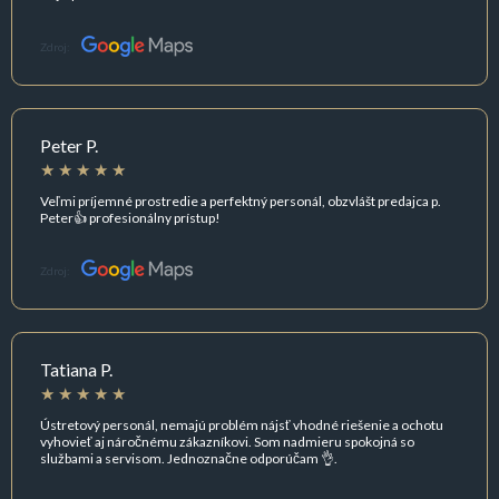
Zdroj:
Peter P.
Veľmi príjemné prostredie a perfektný personál, obzvlášt predajca p.
Peter👍 profesionálny prístup!
Zdroj:
Tatiana P.
Ústretový personál, nemajú problém nájsť vhodné riešenie a ochotu
vyhovieť aj náročnému zákazníkovi. Som nadmieru spokojná so
službami a servisom. Jednoznačne odporúčam 👌.