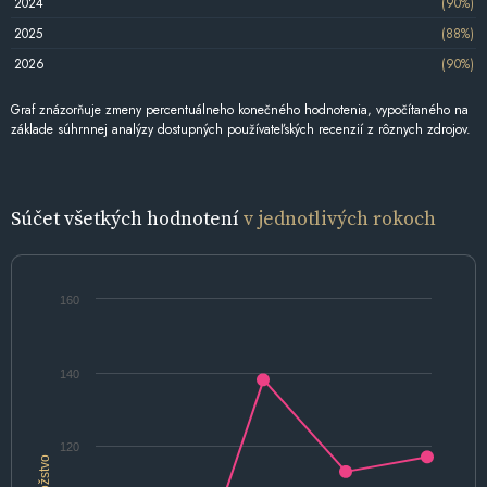
2024
(90%)
2025
(88%)
2026
(90%)
Graf znázorňuje zmeny percentuálneho konečného hodnotenia, vypočítaného na
základe súhrnnej analýzy dostupných používateľských recenzií z rôznych zdrojov.
Súčet všetkých hodnotení
v jednotlivých rokoch
160
140
120
Množstvo