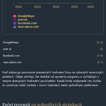
1
2022
2023
2024
2025
2026
GoogleMaps
azet.sk
facebook.com
near-place.com
GoogleMaps
(4.6)
azet.sk
(5)
facebook.com
(4.4)
near-place.com
(4.1)
Graf zobrazuje porovnanie priemerných hodnotení firmy na vybraných recenzných
portáloch. Údaje zahŕňajú iba obdobie od spustenia programu a vychádzajú z
verejne dostupných hodnotení používateľov. Každá krivka zodpovedá inej službe,
čo umožňuje vidieť rozdiely v úrovni hodnotení medzi jednotlivými platformami.
Počet recenzií
na jednotlivých stránkach