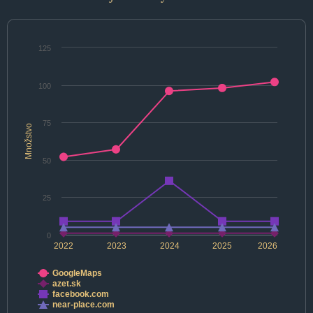
125
100
75
Množstvo
50
25
0
2022
2023
2024
2025
2026
GoogleMaps
azet.sk
facebook.com
near-place.com