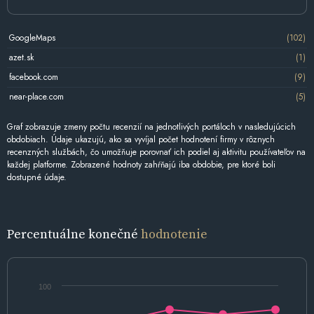
GoogleMaps
(102)
azet.sk
(1)
facebook.com
(9)
near-place.com
(5)
Graf zobrazuje zmeny počtu recenzií na jednotlivých portáloch v nasledujúcich
obdobiach. Údaje ukazujú, ako sa vyvíjal počet hodnotení firmy v rôznych
recenzných službách, čo umožňuje porovnať ich podiel aj aktivitu používateľov na
každej platforme. Zobrazené hodnoty zahŕňajú iba obdobie, pre ktoré boli
dostupné údaje.
Percentuálne konečné
hodnotenie
100