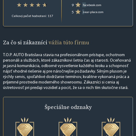
9
facebook.com
5
near-place.com
Celkový počet hodnotení: 117
Za čo si zákazníci
vážia túto firmu
T.O.P. AUTO Bratislava stavia na profesionálnom prístupe, ochotnom
personáli a službách, ktoré zákazníkovi šetria čas aj starosti. Oceňovaná
je jasná komunikácia, odborné vysvetlenie každého kroku a schopnosť
nájsť vhodné riešenie aj pre náročnejšie požiadavky. Silným plusom je
rýchly servis, spoľahlivé dodržanie termínov, kvalitne vykonaná práca a
príjemné prostredie moderného showroomu. Zákazníci si cenia aj
ústretovosť pri predaji vozidiel a pocit, že sa o nich tím skutočne stará.
Špeciálne
odznaky