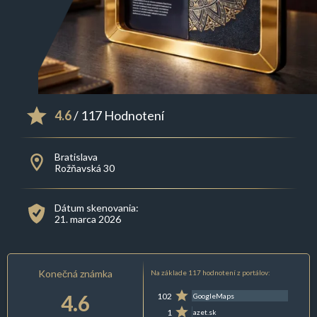
4.6
/ 117 Hodnotení
Bratislava
Rožňavská 30
Dátum skenovania:
21. marca 2026
Konečná známka
Na základe 117 hodnotení z portálov:
4.6
102
GoogleMaps
1
azet.sk