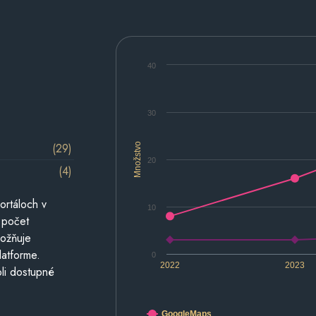
40
30
(29)
Množstvo
20
(4)
ortáloch v
10
 počet
možňuje
latforme.
0
2022
2023
li dostupné
GoogleMaps