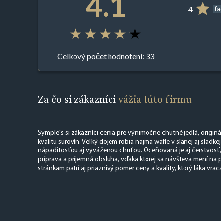
4.1
4
f
Celkový počet hodnotení: 33
Za čo si zákazníci
vážia túto firmu
Symple's si zákazníci cenia pre výnimočne chutné jedlá, origin
kvalitu surovín. Veľký dojem robia najmä wafle v slanej aj sladkej
nápaditosťou aj vyváženou chuťou. Oceňovaná je aj čerstvosť, 
príprava a príjemná obsluha, vďaka ktorej sa návšteva mení na 
stránkam patrí aj priaznivý pomer ceny a kvality, ktorý láka vrac