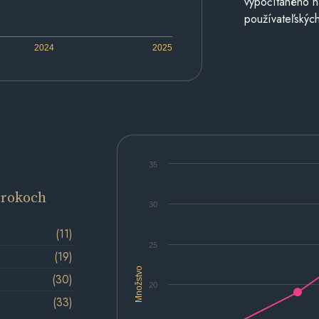
vypočítaného n
používateľských
2024
2025
35
 rokoch
30
(11)
25
(19)
Množstvo
(30)
20
(33)