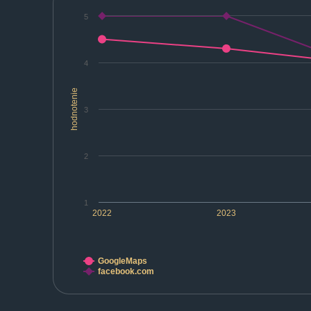
5
4
hodnotenie
3
2
1
2022
2023
GoogleMaps
facebook.com