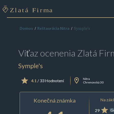
Symple's
Domov
Reštaurácia Nitra
Víťaz ocenenia
Zlatá Fir
Symple's
Nitra
4.1
/ 33 Hodnotení
Chrenovská 30
Konečná známka
Na zákl
29
G