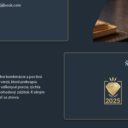
acebook.com
Š
álne kombinácie a poctivú
 verzii, ktoré prekvapia
veľkorysé porcie, rýchla
pohodový zážitok. K silným
ať sa znova.