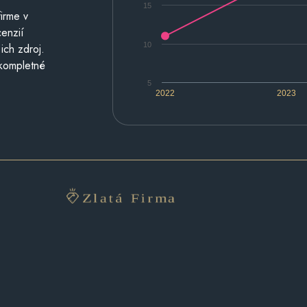
15
irme v
cenzií
10
ich zdroj.
 kompletné
5
2022
2023