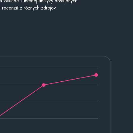
a základe súhrnnej analýzy dostupných
 recenzií z rôznych zdrojov.