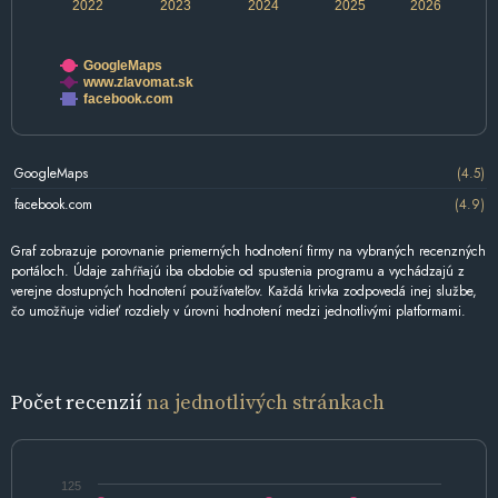
2022
2023
2024
2025
2026
GoogleMaps
www.zlavomat.sk
facebook.com
GoogleMaps
(4.5)
facebook.com
(4.9)
Graf zobrazuje porovnanie priemerných hodnotení firmy na vybraných recenzných
portáloch. Údaje zahŕňajú iba obdobie od spustenia programu a vychádzajú z
verejne dostupných hodnotení používateľov. Každá krivka zodpovedá inej službe,
čo umožňuje vidieť rozdiely v úrovni hodnotení medzi jednotlivými platformami.
Počet recenzií
na jednotlivých stránkach
125