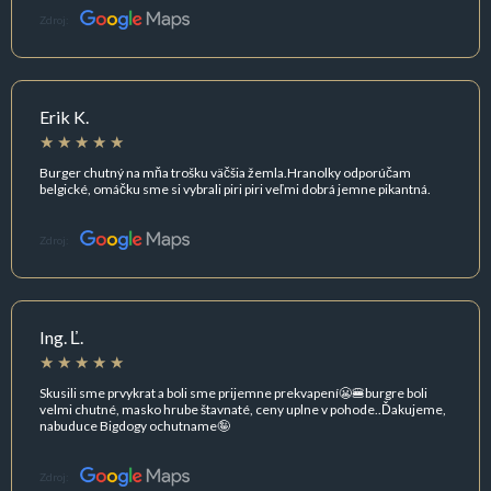
Zdroj:
Erik K.
Burger chutný na mňa trošku väčšia žemla.Hranolky odporúčam
belgické, omáčku sme si vybrali piri piri veľmi dobrá jemne pikantná.
Zdroj:
Ing. Ľ.
Skusili sme prvykrat a boli sme prijemne prekvapení😬🍔burgre boli
velmi chutné, masko hrube štavnaté, ceny uplne v pohode..Ďakujeme,
nabuduce Bigdogy ochutname🤪
Zdroj: