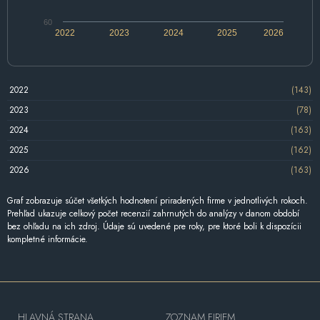
60
2022
2023
2024
2025
2026
2022
(143)
2023
(78)
2024
(163)
2025
(162)
2026
(163)
Graf zobrazuje súčet všetkých hodnotení priradených firme v jednotlivých rokoch.
Prehľad ukazuje celkový počet recenzií zahrnutých do analýzy v danom období
bez ohľadu na ich zdroj. Údaje sú uvedené pre roky, pre ktoré boli k dispozícii
kompletné informácie.
HLAVNÁ STRANA
ZOZNAM FIRIEM