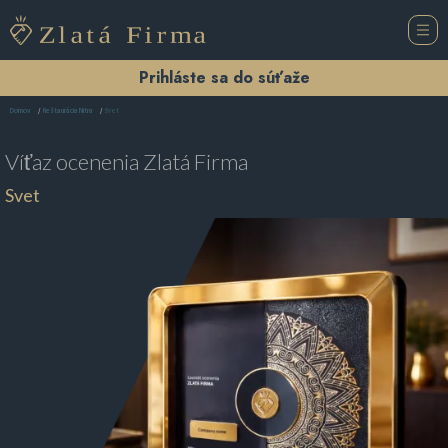
Prihláste sa do súťaže
Svet
Domov
Reštaurácia Nitra
Víťaz ocenenia
Zlatá Firma
Svet