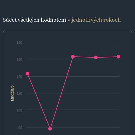
Súčet všetkých hodnotení
v jednotlivých rokoch
180
160
140
Množstvo
120
100
80