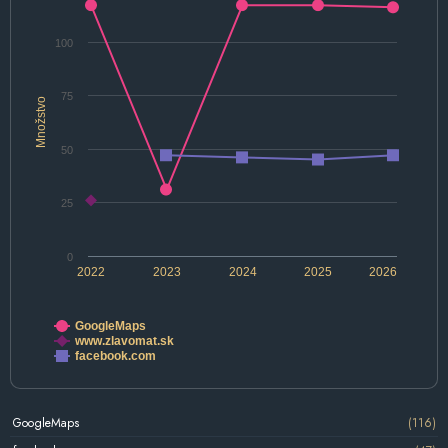
100
75
Množstvo
50
25
0
2022
2023
2024
2025
2026
GoogleMaps
www.zlavomat.sk
facebook.com
GoogleMaps
(116)