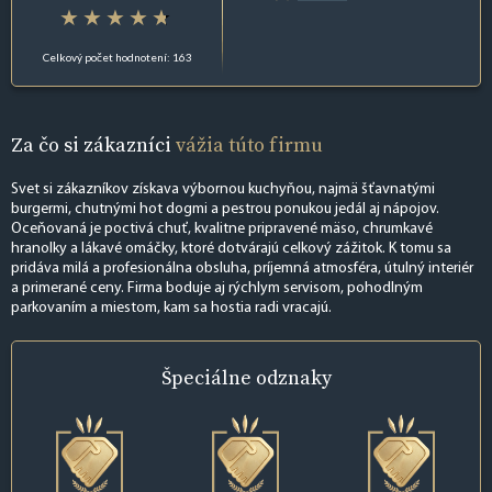
Celkový počet hodnotení: 163
Za čo si zákazníci
vážia túto firmu
Svet si zákazníkov získava výbornou kuchyňou, najmä šťavnatými
burgermi, chutnými hot dogmi a pestrou ponukou jedál aj nápojov.
Oceňovaná je poctivá chuť, kvalitne pripravené mäso, chrumkavé
hranolky a lákavé omáčky, ktoré dotvárajú celkový zážitok. K tomu sa
pridáva milá a profesionálna obsluha, príjemná atmosféra, útulný interiér
a primerané ceny. Firma boduje aj rýchlym servisom, pohodlným
parkovaním a miestom, kam sa hostia radi vracajú.
Špeciálne
odznaky