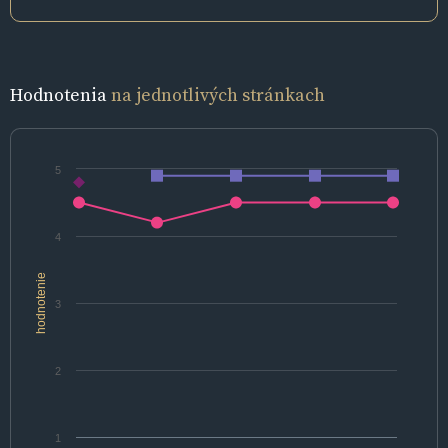
Hodnotenia
na jednotlivých stránkach
5
4
hodnotenie
3
2
1