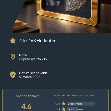
4.6
/ 163 Hodnotení
Nitra
Popradská 296/19
Dátum skenovania:
5. marca 2026
Konečná známka
Na základe 163 hodnotení z portálov:
4.6
116
GoogleMaps
47
facebook.com