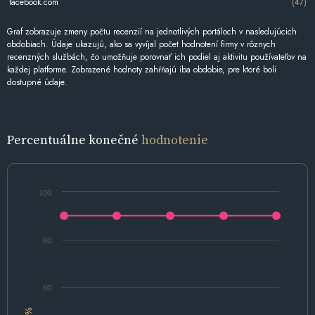
facebook.com
(47)
Graf zobrazuje zmeny počtu recenzií na jednotlivých portáloch v nasledujúcich
obdobiach. Údaje ukazujú, ako sa vyvíjal počet hodnotení firmy v rôznych
recenzných službách, čo umožňuje porovnať ich podiel aj aktivitu používateľov na
každej platforme. Zobrazené hodnoty zahŕňajú iba obdobie, pre ktoré boli
dostupné údaje.
Percentuálne konečné
hodnotenie
100
80
60
%