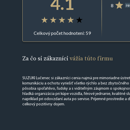
4.1
8
r
Celkový počet hodnotení: 59
Za čo si zákazníci
vážia túto firmu
SUZUKI Lučenec si zákazníci cenia najmä pre mimoriadne ústret
komunikáciu a ochotu vyriešiť všetko rýchlo a bez zbytočného st
pôsobia spoľahlivo, ľudsky a s viditeľným záujmom o spokojnos
hladká organizácia pri kúpe vozidla, férové jednanie, kvalitné sl
napríklad pri odovzdaní auta po servise. Príjemné prostredie a 
celkový pozitívny dojem.