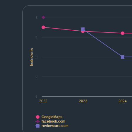
5
4
hodnotenie
3
2
1
2022
2023
2024
GoogleMaps
facebook.com
revieweuro.com