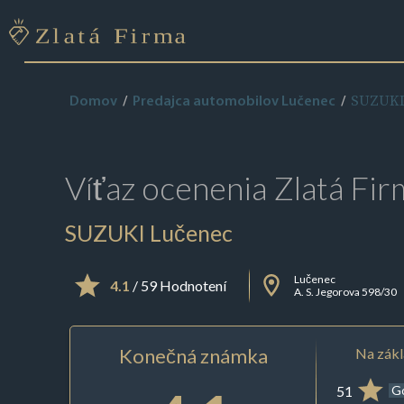
SUZUKI
Domov
Predajca automobilov Lučenec
Víťaz ocenenia
Zlatá Fir
SUZUKI Lučenec
Lučenec
4.1
/ 59 Hodnotení
A. S. Jegorova 598/30
Konečná známka
Na zákl
51
G