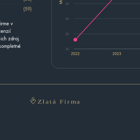
45
(59)
40
irme v
cenzií
35
ich zdroj.
 kompletné
30
2022
2023