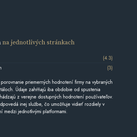
a
na jednotlivých stránkach
(4.3)
m
(3)
 porovnanie priemerných hodnotení firmy na vybraných
táloch. Údaje zahŕňajú iba obdobie od spustenia
hádzajú z verejne dostupných hodnotení používateľov.
dpovedá inej službe, čo umožňuje vidieť rozdiely v
í medzi jednotlivými platformami.