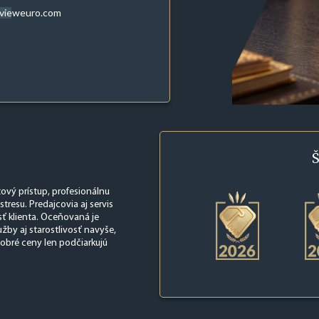
evieweuro.com
Š
ový prístup, profesionálnu
resu. Predajcovia aj servis
ť klienta. Oceňovaná je
užby aj starostlivosť navyše,
dobré ceny len podčiarkujú