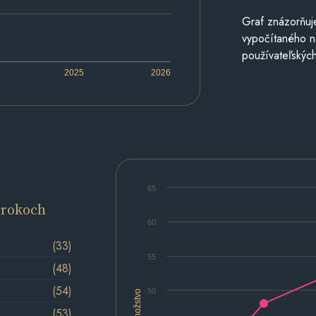
Graf znázorňuj
vypočítaného n
používateľských
2025
2026
65
 rokoch
60
(33)
55
(48)
(54)
50
Množstvo
(53)