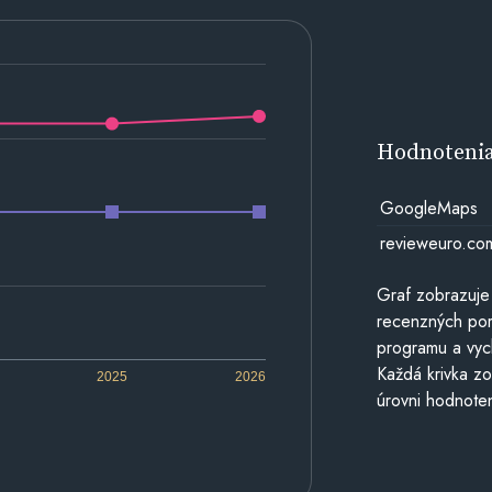
Hodnoteni
GoogleMaps
revieweuro.co
Graf zobrazuje
recenzných por
programu a vyc
Každá krivka zo
2025
2026
úrovni hodnoten