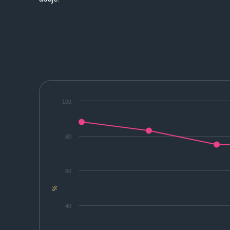
100
80
60
%
40