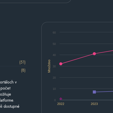
60
50
40
(51)
Množstvo
30
(8)
20
ortáloch v
 počet
10
možňuje
latforme.
0
2022
2023
li dostupné