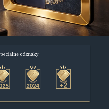
peciálne
odznaky
+2