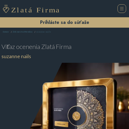
Prihláste sa do súťaže
suzanne nails
Domov
Železiarstvo Prievidza
Víťaz ocenenia
Zlatá Firma
suzanne nails