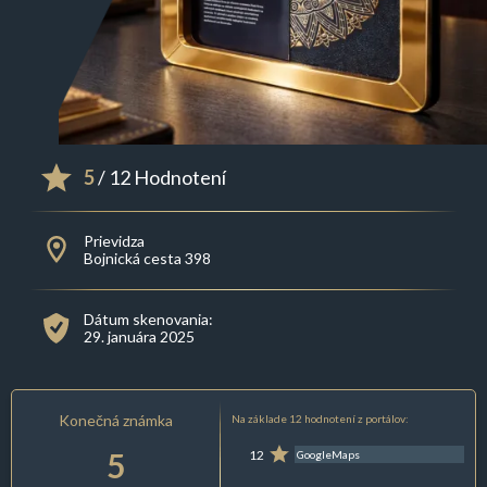
5
/ 12 Hodnotení
Prievidza
Bojnická cesta 398
Dátum skenovania:
29. januára 2025
Konečná známka
Na základe 12 hodnotení z portálov:
5
12
GoogleMaps