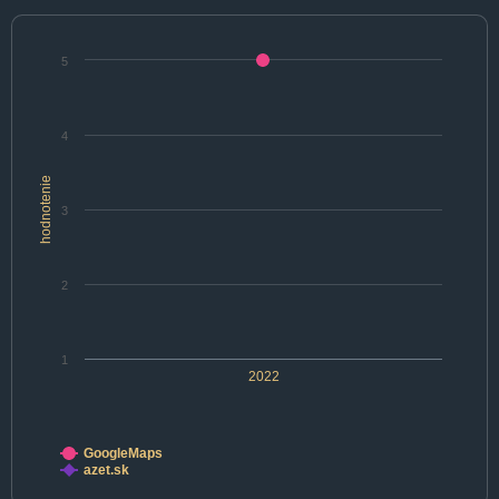
5
4
hodnotenie
3
2
1
2022
GoogleMaps
azet.sk