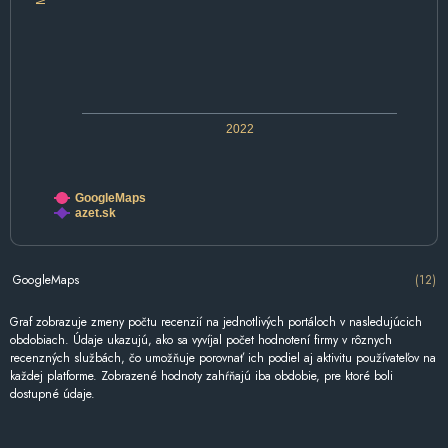
2022
GoogleMaps
azet.sk
GoogleMaps
(12)
Graf zobrazuje zmeny počtu recenzií na jednotlivých portáloch v nasledujúcich
obdobiach. Údaje ukazujú, ako sa vyvíjal počet hodnotení firmy v rôznych
recenzných službách, čo umožňuje porovnať ich podiel aj aktivitu používateľov na
každej platforme. Zobrazené hodnoty zahŕňajú iba obdobie, pre ktoré boli
dostupné údaje.