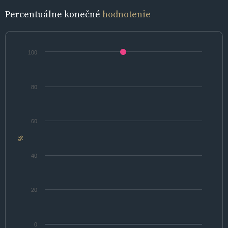
Percentuálne konečné
hodnotenie
100
80
60
%
40
20
0