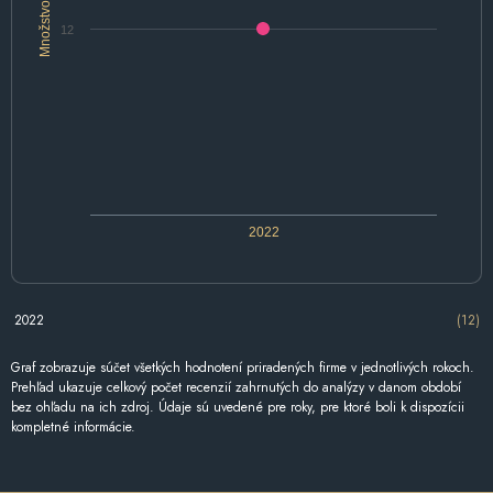
Množstvo
12
2022
2022
(12)
Graf zobrazuje súčet všetkých hodnotení priradených firme v jednotlivých rokoch.
Prehľad ukazuje celkový počet recenzií zahrnutých do analýzy v danom období
bez ohľadu na ich zdroj. Údaje sú uvedené pre roky, pre ktoré boli k dispozícii
kompletné informácie.