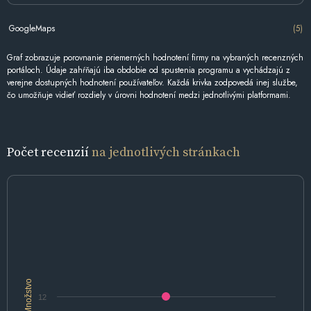
GoogleMaps
(5)
Graf zobrazuje porovnanie priemerných hodnotení firmy na vybraných recenzných
portáloch. Údaje zahŕňajú iba obdobie od spustenia programu a vychádzajú z
verejne dostupných hodnotení používateľov. Každá krivka zodpovedá inej službe,
čo umožňuje vidieť rozdiely v úrovni hodnotení medzi jednotlivými platformami.
Počet recenzií
na jednotlivých stránkach
Množstvo
12