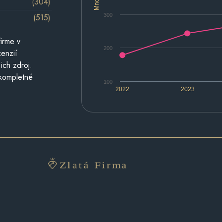
(304)
300
(515)
irme v
200
cenzií
ich zdroj.
 kompletné
100
2022
2023