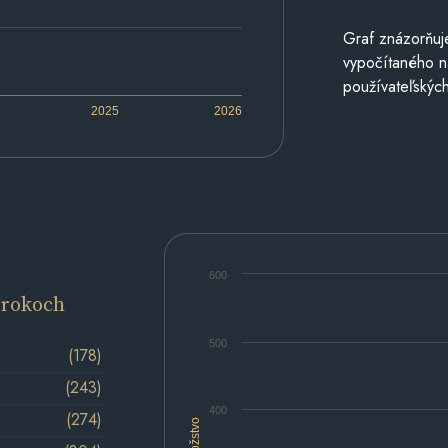
Graf znázorňuj
vypočítaného n
používateľských
2025
2026
600
 rokoch
500
(178)
(243)
400
(274)
Množstvo