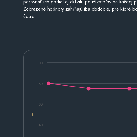
porovnať ich podiel aj aktivitu používateľov na každej p
Zobrazené hodnoty zahŕňajú iba obdobie, pre ktoré bo
údaje.
100
80
60
%
40