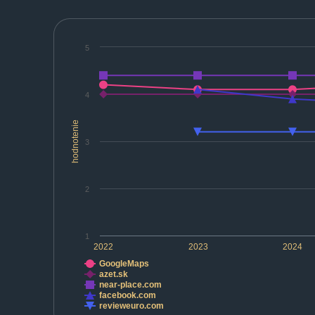
5
4
hodnotenie
3
2
1
2022
2023
2024
GoogleMaps
azet.sk
near-place.com
facebook.com
revieweuro.com