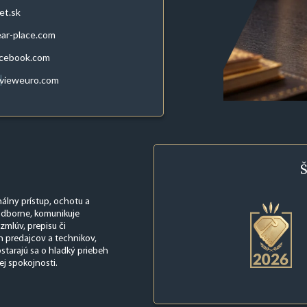
et.sk
ar-place.com
acebook.com
evieweuro.com
Š
nálny prístup, ochotu a
í odborne, komunikuje
zmlúv, prepisu či
 predajcov a technikov,
ostarajú sa o hladký priebeh
ej spokojnosti.