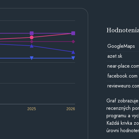
Hodnoteni
GoogleMaps
azet.sk
near-place.co
facebook.com
revieweuro.co
Graf zobrazuje
recenzných por
2025
2026
programu a vyc
Každá krivka zo
úrovni hodnoten