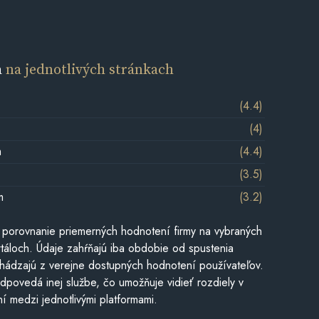
a
na jednotlivých stránkach
(4.4)
(4)
m
(4.4)
(3.5)
m
(3.2)
 porovnanie priemerných hodnotení firmy na vybraných
táloch. Údaje zahŕňajú iba obdobie od spustenia
hádzajú z verejne dostupných hodnotení používateľov.
dpovedá inej službe, čo umožňuje vidieť rozdiely v
í medzi jednotlivými platformami.