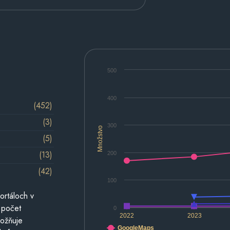
500
400
(452)
(3)
300
Množstvo
(5)
(13)
200
(42)
100
ortáloch v
 počet
0
2022
2023
možňuje
GoogleMaps