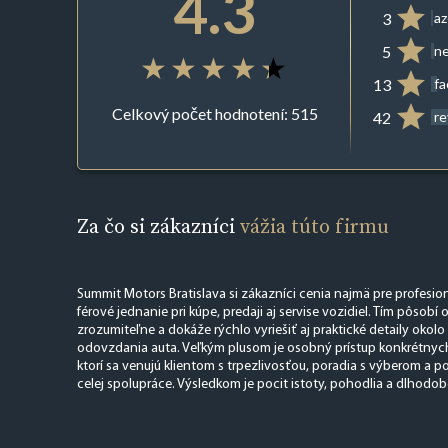
4.3
3
az
5
ne
13
f
Celkový počet hodnotení: 515
42
r
Za čo si zákazníci
vážia túto firmu
Summit Motors Bratislava si zákazníci cenia najmä pre profesio
férové jednanie pri kúpe, predaji aj servise vozidiel. Tím pôsob
zrozumiteľne a dokáže rýchlo vyriešiť aj praktické detaily okolo 
odovzdania auta. Veľkým plusom je osobný prístup konkrétnych
ktorí sa venujú klientom s trpezlivosťou, poradia s výberom a p
celej spolupráce. Výsledkom je pocit istoty, pohodlia a dlhodob