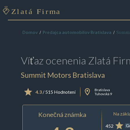
Summit
Domov
Predajca automobilov Bratislava
Víťaz ocenenia
Zlatá Fir
Summit Motors Bratislava
Bratislava
4.3
/ 515 Hodnotení
Tuhovská 9
Konečná známka
Na zákla
452
G