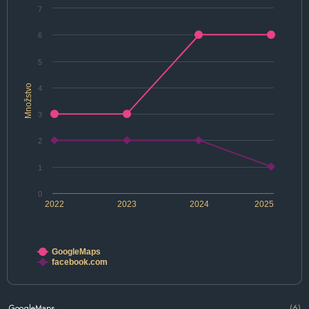
7
6
5
Množstvo
4
3
2
1
0
2022
2023
2024
2025
GoogleMaps
facebook.com
GoogleMaps
(6)