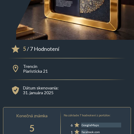
5
/ 7 Hodnotení
Trencin
Piaristicka 21
Dátum skenovania:
31. januára 2025
Konečná známka
Na základe 7 hodnotení z portálov:
5
6
GoogleMaps
1
facebook.com