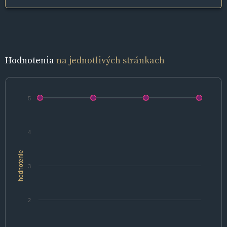
Hodnotenia
na jednotlivých stránkach
5
4
hodnotenie
3
2