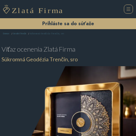
Prihláste sa do súťaže
Súkromná Geodézia Trenčín, sro
Domov
Geodet Trenčín
Víťaz ocenenia
Zlatá Firma
Súkromná Geodézia Trenčín, sro