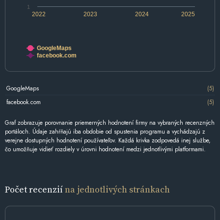
1
2022
2023
2024
2025
GoogleMaps
facebook.com
GoogleMaps
(5)
facebook.com
(5)
Graf zobrazuje porovnanie priemerných hodnotení firmy na vybraných recenzných
portáloch. Údaje zahŕňajú iba obdobie od spustenia programu a vychádzajú z
verejne dostupných hodnotení používateľov. Každá krivka zodpovedá inej službe,
čo umožňuje vidieť rozdiely v úrovni hodnotení medzi jednotlivými platformami.
Počet recenzií
na jednotlivých stránkach