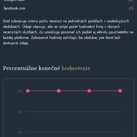
facebook.com
(1)
Graf zobrazuje zmeny počtu recenzií na jednotlivých portáloch v nasledujúcich
obdobiach. Údaje ukazujú, ako sa vyvíjal počet hodnotení firmy v rôznych
recenzných službách, čo umožňuje porovnať ich podiel aj aktivitu používateľov na
každej platforme. Zobrazené hodnoty zahŕňajú iba obdobie, pre ktoré boli
dostupné údaje.
Percentuálne konečné
hodnotenie
100
80
60