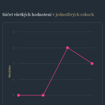
Súčet všetkých hodnotení
v jednotlivých rokoch
9
8
7
Množstvo
6
5