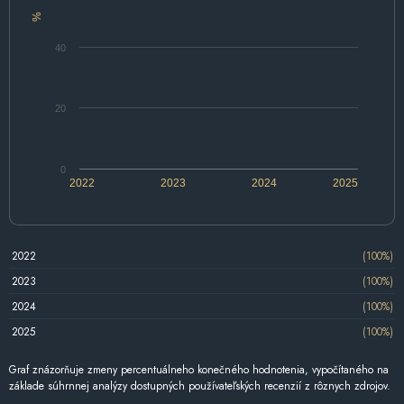
%
40
20
0
2022
2023
2024
2025
2022
(100%)
2023
(100%)
2024
(100%)
2025
(100%)
Graf znázorňuje zmeny percentuálneho konečného hodnotenia, vypočítaného na
základe súhrnnej analýzy dostupných používateľských recenzií z rôznych zdrojov.