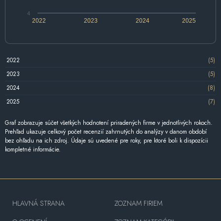
4
2022
2023
2024
2025
2022
(5)
2023
(5)
2024
(8)
2025
(7)
Graf zobrazuje súčet všetkých hodnotení priradených firme v jednotlivých rokoch.
Prehľad ukazuje celkový počet recenzií zahrnutých do analýzy v danom období
bez ohľadu na ich zdroj. Údaje sú uvedené pre roky, pre ktoré boli k dispozícii
kompletné informácie.
HLAVNÁ STRANA
ZOZNAM FIRIEM