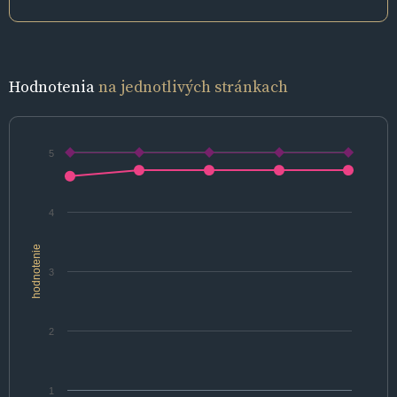
Hodnotenia
na jednotlivých stránkach
5
4
hodnotenie
3
2
1