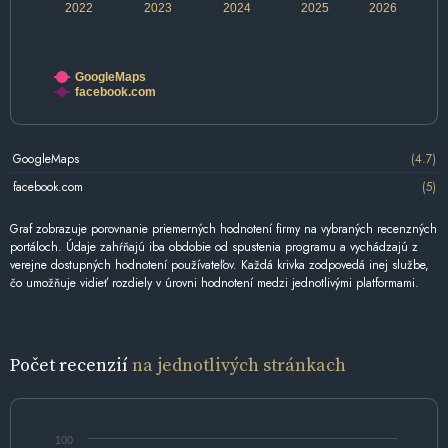
2022
2023
2024
2025
2026
GoogleMaps
facebook.com
GoogleMaps
(4.7)
facebook.com
(5)
Graf zobrazuje porovnanie priemerných hodnotení firmy na vybraných recenzných
portáloch. Údaje zahŕňajú iba obdobie od spustenia programu a vychádzajú z
verejne dostupných hodnotení používateľov. Každá krivka zodpovedá inej službe,
čo umožňuje vidieť rozdiely v úrovni hodnotení medzi jednotlivými platformami.
Počet recenzií
na jednotlivých stránkach
100