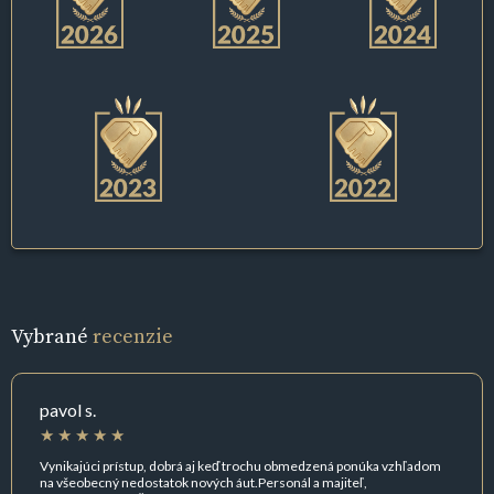
Vybrané
recenzie
pavol s.
Vynikajúci prístup, dobrá aj keď trochu obmedzená ponúka vzhľadom
na všeobecný nedostatok nových áut.Personál a majiteľ,