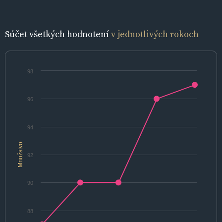
Súčet všetkých hodnotení
v jednotlivých rokoch
98
96
94
Množstvo
92
90
88