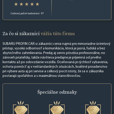
Celkový počet hodnotení: 97
Za čo si zákazníci
vážia túto firmu
SUBARU PROFIN CAR si zákazníci cenia najmä pre mimoriadne ústretový
prístup, vysokú odbornosť a komunikáciu, ktorá je jasná, ľudská a bez
zbytočného zahmlievania. Predaj aj servis pôsobia profesionálne, no
zároveň priateľsky, takže návšteva predajne je príjemná od prvého
kontaktu až po odovzdanie vozidla. Oceňovaná je rýchlosť vybavenia,
ochota pomôcť aj v neštandardných situáciách, kvalitné poradenstvo
pri výbere auta aj pri servise a celkový pocit istoty, že sa o zákazníka
postarajú spoľahlivo a s maximálnou starostlivosťou.
Špeciálne
odznaky