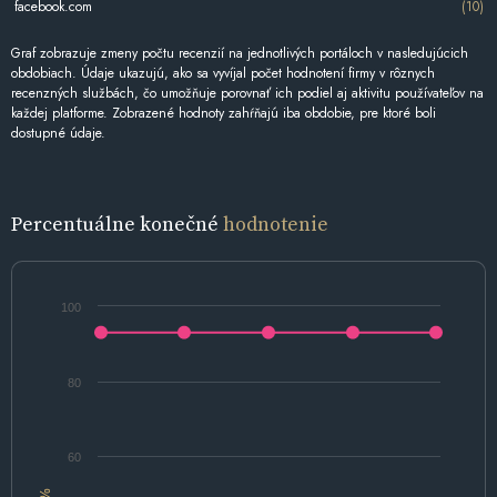
facebook.com
(10)
Graf zobrazuje zmeny počtu recenzií na jednotlivých portáloch v nasledujúcich
obdobiach. Údaje ukazujú, ako sa vyvíjal počet hodnotení firmy v rôznych
recenzných službách, čo umožňuje porovnať ich podiel aj aktivitu používateľov na
každej platforme. Zobrazené hodnoty zahŕňajú iba obdobie, pre ktoré boli
dostupné údaje.
Percentuálne konečné
hodnotenie
100
80
60
%