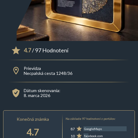
4.7
/ 97 Hodnotení
Prievidza
Necpalská cesta 1248/36
Dátum skenovania:
8. marca 2026
Konečná známka
Na základe 97 hodnotení z portálov:
4.7
87
GoogleMaps
10
facebook.com