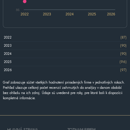
86
2022
2023
2024
2025
2026
2022
(87)
2023
(90)
2024
(90)
2025
(96)
2026
(97)
Graf zobrazuje súčet všetkých hodnotení priradených firme v jednotlivých rokoch.
Prehľad ukazuje celkový počet recenzií zahrnutých do analýzy v danom období
bez ohľadu na ich zdroj. Údaje sú uvedené pre roky, pre ktoré boli k dispozícii
kompletné informácie.
HLAVNÁ STRANA
ZOZNAM FIRIEM