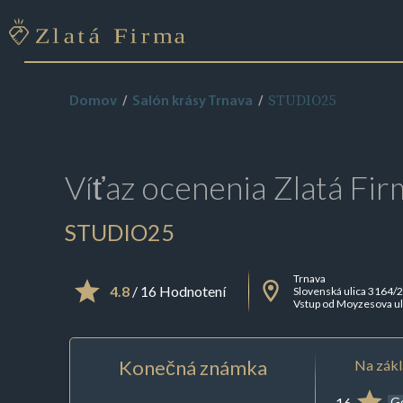
STUDIO25
Domov
Salón krásy Trnava
Víťaz ocenenia
Zlatá Fir
STUDIO25
Trnava
4.8
/ 16 Hodnotení
Slovenská ulica 3164/
Vstup od Moyzesova ul
Konečná známka
Na zákl
16
G