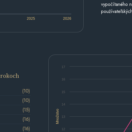
vypočítaného n
používateľských
2025
2026
17
 rokoch
16
(10)
15
(10)
14
(15)
Množstvo
13
(16)
(16)
12