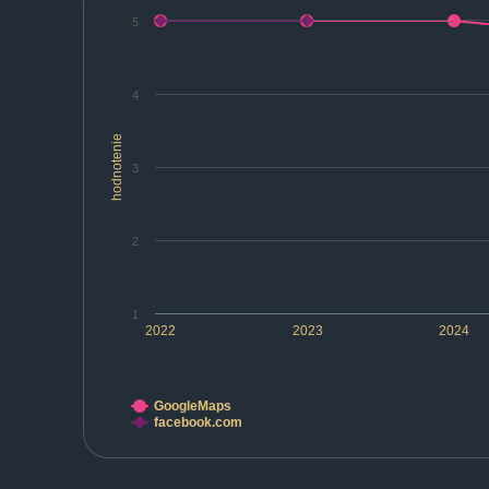
5
4
hodnotenie
3
2
1
2022
2023
2024
GoogleMaps
facebook.com