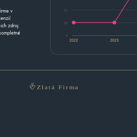
irme v
11
cenzií
10
ich zdroj.
 kompletné
9
2022
2023