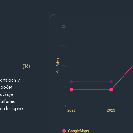
20
15
Množstvo
(16)
10
ortáloch v
 počet
5
možňuje
latforme.
0
li dostupné
2022
2023
GoogleMaps