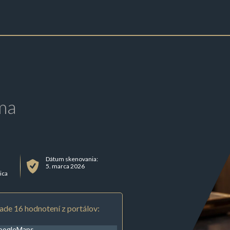
ma
Dátum skenovania:
2
5. marca 2026
ica
ade 16 hodnotení z portálov:
oogleMaps