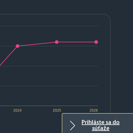
2024
2025
2026
Prihláste sa do
súťaže