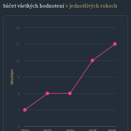
Súčet všetkých hodnotení
v jednotlivých rokoch
12
11
10
Množstvo
9
8
7
6
2022
2023
2024
2025
2026