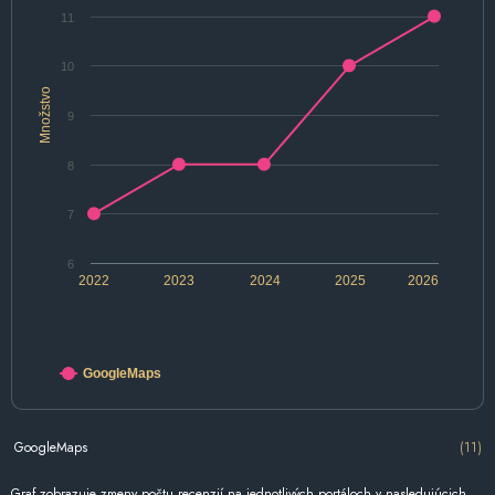
11
10
Množstvo
9
8
7
6
2022
2023
2024
2025
2026
GoogleMaps
GoogleMaps
(11)
Graf zobrazuje zmeny počtu recenzií na jednotlivých portáloch v nasledujúcich