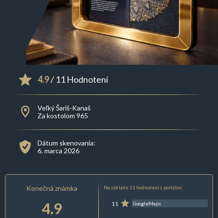
4.9
/ 11 Hodnotení
Veľký Šariš-Kanaš
Za kostolom 965
Dátum skenovania:
6. marca 2026
Konečná známka
Na základe 11 hodnotení z portálov:
4.9
11
GoogleMaps