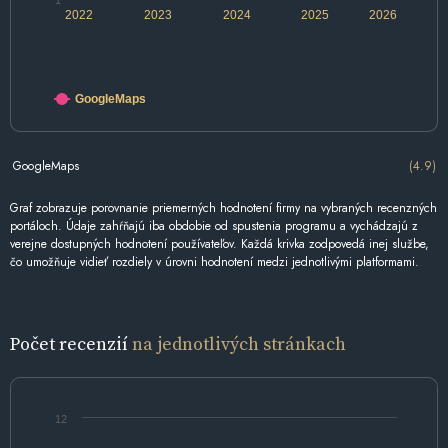
1
2022
2023
2024
2025
2026
GoogleMaps
GoogleMaps
(4.9)
Graf zobrazuje porovnanie priemerných hodnotení firmy na vybraných recenzných
portáloch. Údaje zahŕňajú iba obdobie od spustenia programu a vychádzajú z
verejne dostupných hodnotení používateľov. Každá krivka zodpovedá inej službe,
čo umožňuje vidieť rozdiely v úrovni hodnotení medzi jednotlivými platformami.
Počet recenzií
na jednotlivých stránkach
12