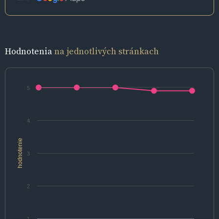
Hodnotenia
na jednotlivých stránkach
5
4
hodnotenie
3
2