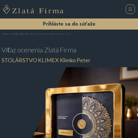
Prihláste sa do súťaže
STOLÁRSTVO KLIMEX Klimko Peter
Domov
Stolár Veľký Šariš
Víťaz ocenenia
Zlatá Firma
STOLÁRSTVO KLIMEX Klimko Peter