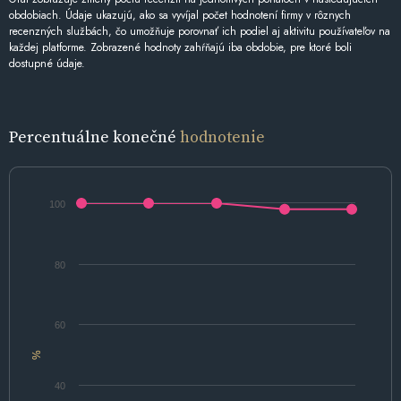
obdobiach. Údaje ukazujú, ako sa vyvíjal počet hodnotení firmy v rôznych
recenzných službách, čo umožňuje porovnať ich podiel aj aktivitu používateľov na
každej platforme. Zobrazené hodnoty zahŕňajú iba obdobie, pre ktoré boli
dostupné údaje.
Percentuálne konečné
hodnotenie
100
80
60
%
40