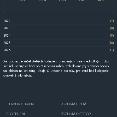
2022
(7)
2023
(8)
2024
(8)
2025
(10)
2026
(11)
Graf zobrazuje súčet všetkých hodnotení priradených firme v jednotlivých rokoch.
Prehľad ukazuje celkový počet recenzií zahrnutých do analýzy v danom období
bez ohľadu na ich zdroj. Údaje sú uvedené pre roky, pre ktoré boli k dispozícii
kompletné informácie.
HLAVNÁ STRANA
ZOZNAM FIRIEM
O OCENENÍ
ZOZNAM KATEGÓRII