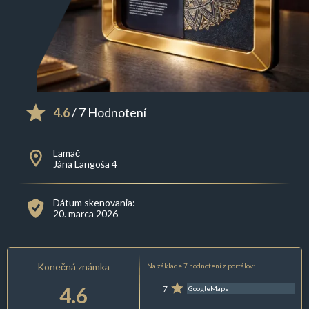
4.6
/ 7 Hodnotení
Lamač
Jána Langoša 4
Dátum skenovania:
20. marca 2026
Konečná známka
Na základe 7 hodnotení z portálov:
4.6
7
GoogleMaps