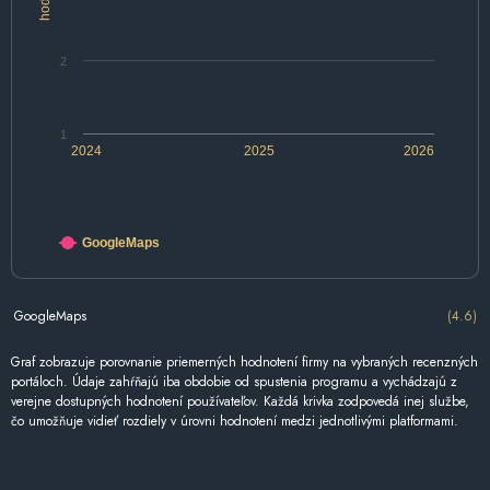
2
1
2024
2025
2026
GoogleMaps
GoogleMaps
(4.6)
Graf zobrazuje porovnanie priemerných hodnotení firmy na vybraných recenzných
portáloch. Údaje zahŕňajú iba obdobie od spustenia programu a vychádzajú z
verejne dostupných hodnotení používateľov. Každá krivka zodpovedá inej službe,
čo umožňuje vidieť rozdiely v úrovni hodnotení medzi jednotlivými platformami.