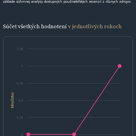
základe súhrnnej analýzy dostupných používateľských recenzií z rôznych zdrojov.
Súčet všetkých hodnotení
v jednotlivých rokoch
7.25
7
6.75
Množstvo
6.5
6.25
6