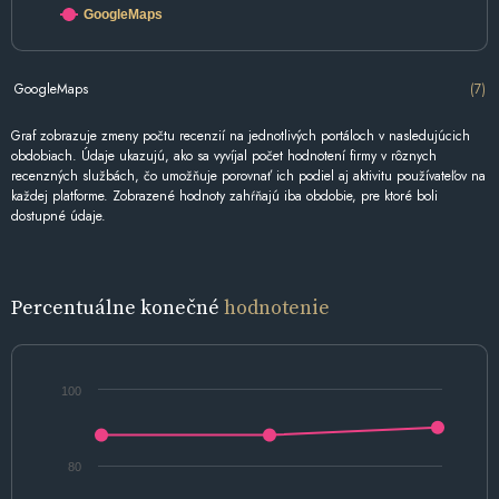
GoogleMaps
GoogleMaps
(7)
Graf zobrazuje zmeny počtu recenzií na jednotlivých portáloch v nasledujúcich
obdobiach. Údaje ukazujú, ako sa vyvíjal počet hodnotení firmy v rôznych
recenzných službách, čo umožňuje porovnať ich podiel aj aktivitu používateľov na
každej platforme. Zobrazené hodnoty zahŕňajú iba obdobie, pre ktoré boli
dostupné údaje.
Percentuálne konečné
hodnotenie
100
80