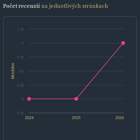
Počet recenzií
na jednotlivých stránkach
7.25
7
6.75
Množstvo
6.5
6.25
6
5.75
2024
2025
2026