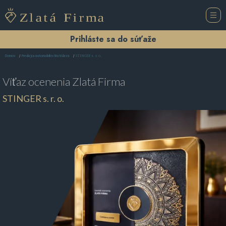
Prihláste sa do súťaže
STINGER s. r. o.
Domov
Predajca automobilov Bratislava
Víťaz ocenenia
Zlatá Firma
STINGER s. r. o.