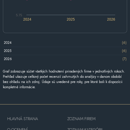
5.75
2024
2025
2026
2024
(6)
2025
(6)
2026
(7)
Graf zobrazuje súčet všetkých hodnotení priradených firme v jednotlivých rokoch.
Prehľad ukazuje celkový počet recenzií zahrnutých do analýzy v danom období
bez ohľadu na ich zdroj. Údaje sú uvedené pre roky, pre ktoré boli k dispozícii
kompletné informácie.
HLAVNÁ STRANA
ZOZNAM FIRIEM
O OCENENÍ
ZOZNAM KATEGÓRII