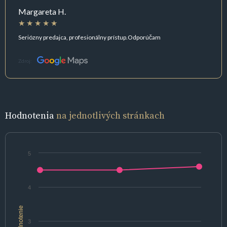
Margareta H.
Seriózny predajca, profesionálny prístup.Odporúčam
Zdroj:
Hodnotenia
na jednotlivých stránkach
5
4
hodnotenie
3