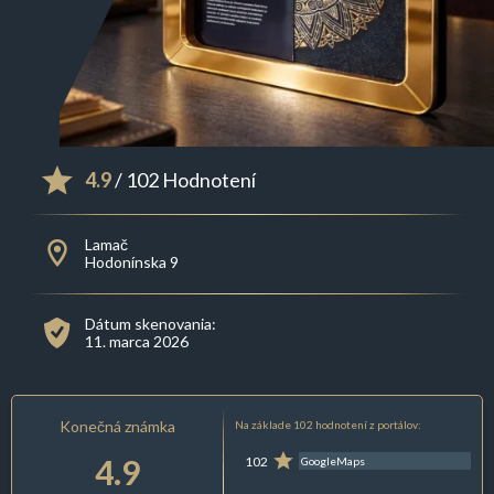
4.9
/ 102 Hodnotení
Lamač
Hodonínska 9
Dátum skenovania:
11. marca 2026
Konečná známka
Na základe 102 hodnotení z portálov:
4.9
102
GoogleMaps