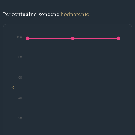
Percentuálne konečné
hodnotenie
100
80
60
%
40
20