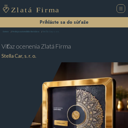
Prihláste sa do súťaže
Stella Car, s. r. o.
Domov
Predajca automobilov Bratislava
Víťaz ocenenia
Zlatá Firma
Stella Car, s. r. o.