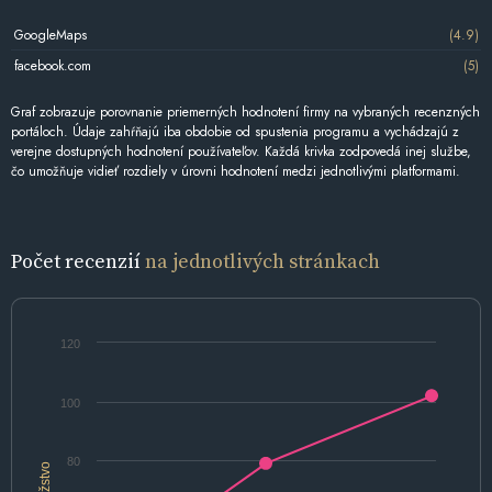
GoogleMaps
(4.9)
facebook.com
(5)
Graf zobrazuje porovnanie priemerných hodnotení firmy na vybraných recenzných
portáloch. Údaje zahŕňajú iba obdobie od spustenia programu a vychádzajú z
verejne dostupných hodnotení používateľov. Každá krivka zodpovedá inej službe,
čo umožňuje vidieť rozdiely v úrovni hodnotení medzi jednotlivými platformami.
Počet recenzií
na jednotlivých stránkach
120
100
80
Množstvo