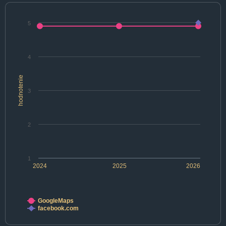
5
4
hodnotenie
3
2
1
2024
2025
2026
GoogleMaps
facebook.com