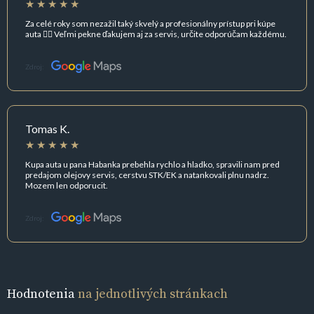
Za celé roky som nezažil taký skvelý a profesionálny prístup pri kúpe
auta 👌🏻 Veľmi pekne ďakujem aj za servis, určite odporúčam každému.
Zdroj:
Tomas K.
Kupa auta u pana Habanka prebehla rychlo a hladko, spravili nam pred
predajom olejovy servis, cerstvu STK/EK a natankovali plnu nadrz.
Mozem len odporucit.
Zdroj:
Hodnotenia
na jednotlivých stránkach