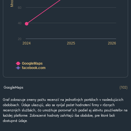
60
40
20
2024
2025
2026
GoogleMaps
facebook.com
GoogleMaps
(102)
Graf zobrazuje zmeny počtu recenzií na jednotlivých portáloch v nasledujúcich
obdobiach. Údaje ukazujú, ako sa vyvíjal počet hodnotení firmy v rôznych
recenzných službách, čo umožňuje porovnať ich podiel aj aktivitu používateľov na
každej platforme. Zobrazené hodnoty zahŕňajú iba obdobie, pre ktoré boli
dostupné údaje.