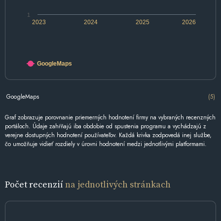
1
2023
2024
2025
2026
GoogleMaps
GoogleMaps
(5)
Graf zobrazuje porovnanie priemerných hodnotení firmy na vybraných recenzných
portáloch. Údaje zahŕňajú iba obdobie od spustenia programu a vychádzajú z
verejne dostupných hodnotení používateľov. Každá krivka zodpovedá inej službe,
čo umožňuje vidieť rozdiely v úrovni hodnotení medzi jednotlivými platformami.
Počet recenzií
na jednotlivých stránkach