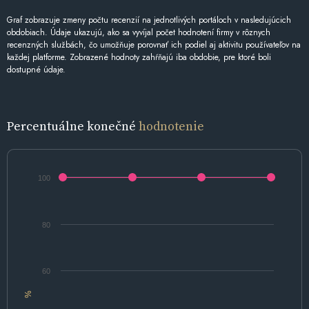
Graf zobrazuje zmeny počtu recenzií na jednotlivých portáloch v nasledujúcich
obdobiach. Údaje ukazujú, ako sa vyvíjal počet hodnotení firmy v rôznych
recenzných službách, čo umožňuje porovnať ich podiel aj aktivitu používateľov na
každej platforme. Zobrazené hodnoty zahŕňajú iba obdobie, pre ktoré boli
dostupné údaje.
Percentuálne konečné
hodnotenie
100
80
60
%