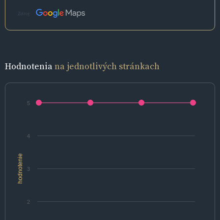
Zdroj:
Hodnotenia
na jednotlivých stránkach
5
4
hodnotenie
3
2