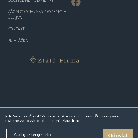
ZÁSADY OCHRANY OSOBNÝCH
ÚDAJOV
KONTAKT
PRIHLÁŠKA
Je to Vaša spoločnosť? Zanechajte nám svoje telefónne číslo a my Vám
povieme viac o
výhodách ocenenia Zlatá firma
Odoslať