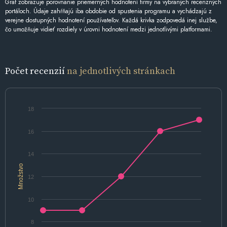
Graf zobrazuje porovnanie priemerných hodnotení firmy na vybraných recenzných
portáloch. Údaje zahŕňajú iba obdobie od spustenia programu a vychádzajú z
verejne dostupných hodnotení používateľov. Každá krivka zodpovedá inej službe,
čo umožňuje vidieť rozdiely v úrovni hodnotení medzi jednotlivými platformami.
Počet recenzií
na jednotlivých stránkach
18
16
14
Množstvo
12
10
8