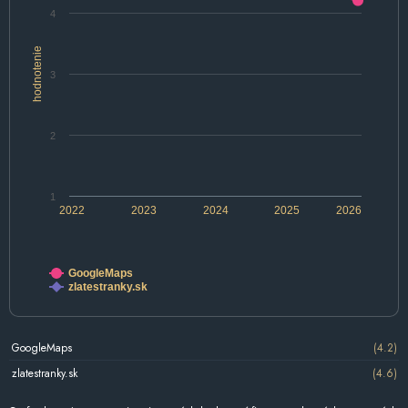
4
hodnotenie
3
2
1
2022
2023
2024
2025
2026
GoogleMaps
zlatestranky.sk
GoogleMaps
(4.2)
zlatestranky.sk
(4.6)