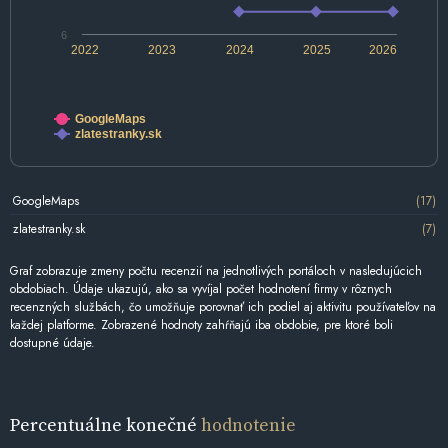
6
2022
2023
2024
2025
2026
GoogleMaps
zlatestranky.sk
GoogleMaps
(17)
zlatestranky.sk
(7)
Graf zobrazuje zmeny počtu recenzií na jednotlivých portáloch v nasledujúcich
obdobiach. Údaje ukazujú, ako sa vyvíjal počet hodnotení firmy v rôznych
recenzných službách, čo umožňuje porovnať ich podiel aj aktivitu používateľov na
každej platforme. Zobrazené hodnoty zahŕňajú iba obdobie, pre ktoré boli
dostupné údaje.
Percentuálne konečné
hodnotenie