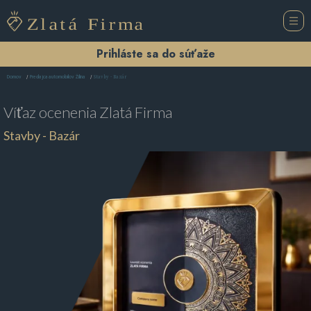
Prihláste sa do súťaže
Stavby - Bazár
Domov
Predajca automobilov Žilina
Víťaz ocenenia
Zlatá Firma
Stavby - Bazár