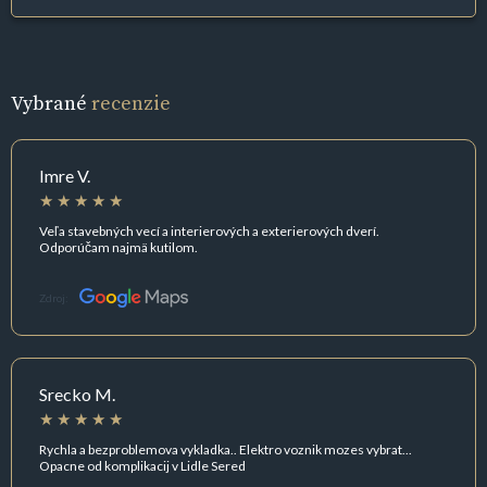
Vybrané
recenzie
Imre V.
Veľa stavebných vecí a interierových a exterierových dverí.
Odporúčam najmä kutilom.
Zdroj:
Srecko M.
Rychla a bezproblemova vykladka.. Elektro voznik mozes vybrat...
Opacne od komplikacij v Lidle Sered