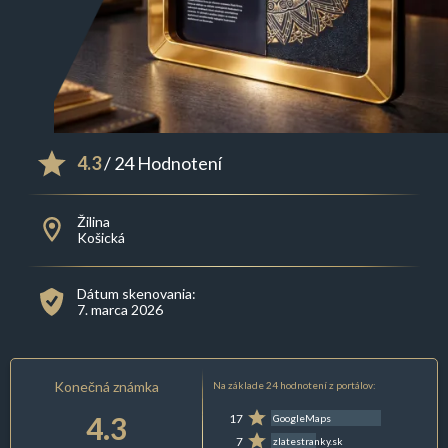
4.3
/ 24 Hodnotení
Žilina
Košická
Dátum skenovania:
7. marca 2026
Konečná známka
Na základe 24 hodnotení z portálov:
4.3
17
GoogleMaps
7
zlatestranky.sk