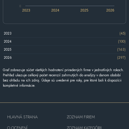
0
2023
2024
2025
2026
2023
(45)
2024
(100)
2025
(163)
2026
(297)
Graf zobrazuje súčet všetkých hodnotení priradených firme v jednotlivých rokoch.
Prehľad ukazuje celkový počet recenzií zahrnutých do analýzy v danom období
bez ohľadu na ich zdroj. Údaje sú uvedené pre roky, pre ktoré boli k dispozícii
kompletné informácie.
HLAVNÁ STRANA
ZOZNAM FIRIEM
O OCENENÍ
ZOZNAM KATEGÓRII