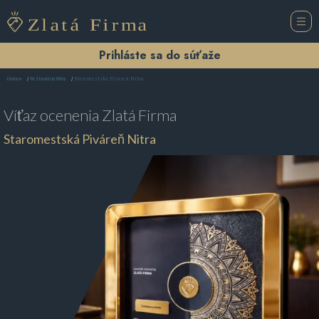
Prihláste sa do súťaže
Staromestská Piváreň Nitra
Domov
Reštaurácia Nitra
Víťaz ocenenia
Zlatá Firma
Staromestská Piváreň Nitra