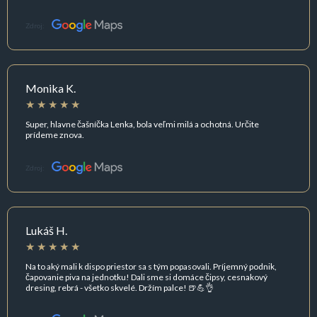
Zdroj:
Monika K.
Super, hlavne čašníčka Lenka, bola veľmi milá a ochotná. Určite
prídeme znova.
Zdroj:
Lukáš H.
Na to aký mali k dispo priestor sa s tým popasovali. Príjemný podnik,
čapovanie piva na jednotku! Dali sme si domáce čipsy, cesnakový
dresing, rebrá - všetko skvelé. Držím palce! 🍺💪👌