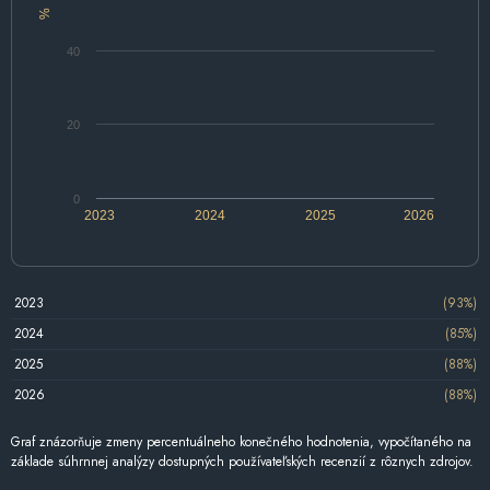
%
40
20
0
2023
2024
2025
2026
2023
(93%)
2024
(85%)
2025
(88%)
2026
(88%)
Graf znázorňuje zmeny percentuálneho konečného hodnotenia, vypočítaného na
základe súhrnnej analýzy dostupných používateľských recenzií z rôznych zdrojov.