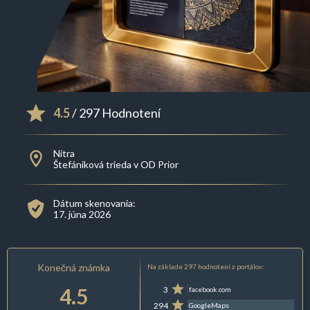
4.5
/ 297 Hodnotení
Nitra
Štefániková trieda v OD Prior
Dátum skenovania:
17. júna 2026
Konečná známka
Na základe 297 hodnotení z portálov:
4.5
3
facebook.com
294
GoogleMaps