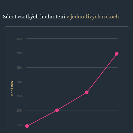
Súčet všetkých hodnotení
v jednotlivých rokoch
350
300
250
200
Množstvo
150
100
50