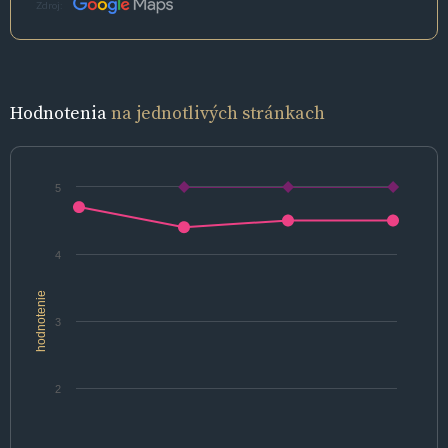
Zdroj:
Hodnotenia
na jednotlivých stránkach
5
4
hodnotenie
3
2