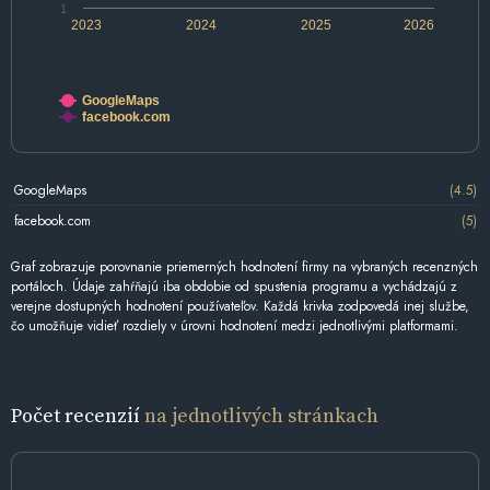
1
2023
2024
2025
2026
GoogleMaps
facebook.com
GoogleMaps
(4.5)
facebook.com
(5)
Graf zobrazuje porovnanie priemerných hodnotení firmy na vybraných recenzných
portáloch. Údaje zahŕňajú iba obdobie od spustenia programu a vychádzajú z
verejne dostupných hodnotení používateľov. Každá krivka zodpovedá inej službe,
čo umožňuje vidieť rozdiely v úrovni hodnotení medzi jednotlivými platformami.
Počet recenzií
na jednotlivých stránkach