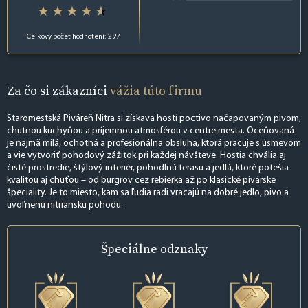
Celkový počet hodnotení: 297
Za čo si zákazníci
vážia túto firmu
Staromestská Piváreň Nitra si získava hostí poctivo načapovaným pivom,
chutnou kuchyňou a príjemnou atmosférou v centre mesta. Oceňovaná
je najmä milá, ochotná a profesionálna obsluha, ktorá pracuje s úsmevom
a vie vytvoriť pohodový zážitok pri každej návšteve. Hostia chvália aj
čisté prostredie, štýlový interiér, pohodlnú terasu a jedlá, ktoré potešia
kvalitou aj chuťou – od burgrov cez rebierka až po klasické pivárske
špeciality. Je to miesto, kam sa ľudia radi vracajú na dobré jedlo, pivo a
uvoľnenú nitriansku pohodu.
Špeciálne
odznaky