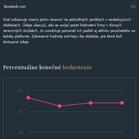
facebook.com
(3)
Graf zobrazuje zmeny počtu recenzií na jednotlivých portáloch v nasledujúcich
obdobiach. Údaje ukazujú, ako sa vyvíjal počet hodnotení firmy v rôznych
recenzných službách, čo umožňuje porovnať ich podiel aj aktivitu používateľov na
každej platforme. Zobrazené hodnoty zahŕňajú iba obdobie, pre ktoré boli
dostupné údaje.
Percentuálne konečné
hodnotenie
100
80
60