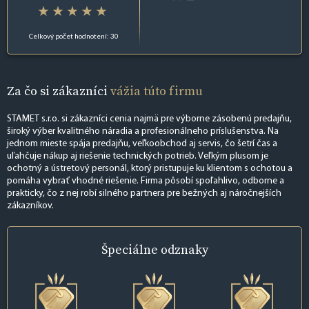
Celkový počet hodnotení: 30
Za čo si zákazníci
vážia túto firmu
STAMET s.r.o. si zákazníci cenia najmä pre výborne zásobenú predajňu,
široký výber kvalitného náradia a profesionálneho príslušenstva. Na
jednom mieste spája predajňu, veľkoobchod aj servis, čo šetrí čas a
uľahčuje nákup aj riešenie technických potrieb. Veľkým plusom je
ochotný a ústretový personál, ktorý pristupuje ku klientom s ochotou a
pomáha vybrať vhodné riešenie. Firma pôsobí spoľahlivo, odborne a
prakticky, čo z nej robí silného partnera pre bežných aj náročnejších
zákazníkov.
Špeciálne
odznaky