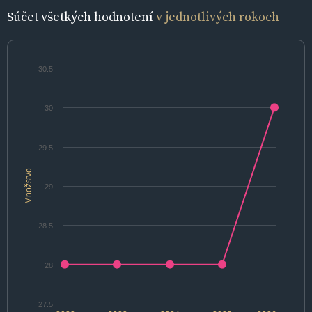
Súčet všetkých hodnotení
v jednotlivých rokoch
30.5
30
29.5
Množstvo
29
28.5
28
27.5