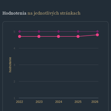
Hodnotenia
na jednotlivých stránkach
5
4
hodnotenie
3
2
1
2022
2023
2024
2025
2026