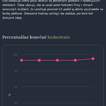
Graf zobrazuje zmeny počtu recenzií na jednotlivých portáloch v nasledujúcich
obdobiach. Údaje ukazujú, ako sa vyvíjal počet hodnotení firmy v rôznych
recenzných službách, čo umožňuje porovnať ich podiel aj aktivitu používateľov na
každej platforme. Zobrazené hodnoty zahŕňajú iba obdobie, pre ktoré boli
dostupné údaje.
Percentuálne konečné
hodnotenie
100
80
60
%
40