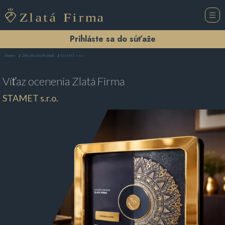
Prihláste sa do súťaže
STAMET s.r.o.
Domov
Železiarstvo Pezinok
Víťaz ocenenia
Zlatá Firma
STAMET s.r.o.