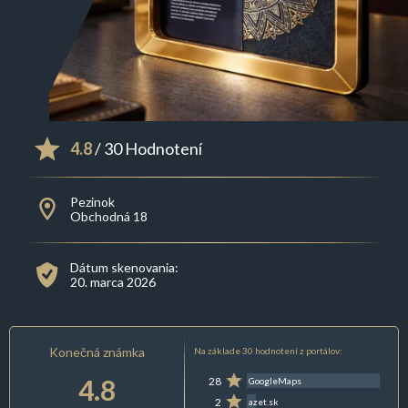
4.8
/ 30 Hodnotení
Pezinok
Obchodná 18
Dátum skenovania:
20. marca 2026
Konečná známka
Na základe 30 hodnotení z portálov:
4.8
28
GoogleMaps
2
azet.sk