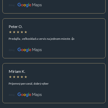
Zdroj:
Peter O.
Predajňa , veľkosklad a servis na jednom mieste .👍
Zdroj:
Miriam K.
Príjemný personál, dobrý výber
Zdroj: