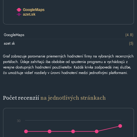
GoogleMaps
azet.sk
GoogleMaps
(4.8)
azet.sk
(5)
Graf zobrazuje porovnanie priemerných hodnotení firmy na vybraných recenzných
portáloch. Údaje zahŕňajú iba obdobie od spustenia programu a vychádzajú z
verejne dostupných hodnotení používateľov. Každá krivka zodpovedá inej službe,
čo umožňuje vidieť rozdiely v úrovni hodnotení medzi jednotlivými platformami.
Počet recenzií
na jednotlivých stránkach
30