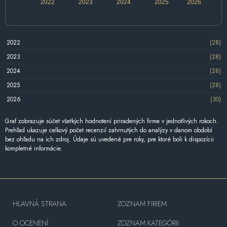
2022
2023
2024
2025
2026
2022
(28)
2023
(28)
2024
(28)
2025
(28)
2026
(30)
Graf zobrazuje súčet všetkých hodnotení priradených firme v jednotlivých rokoch.
Prehľad ukazuje celkový počet recenzií zahrnutých do analýzy v danom období
bez ohľadu na ich zdroj. Údaje sú uvedené pre roky, pre ktoré boli k dispozícii
kompletné informácie.
HLAVNÁ STRANA
ZOZNAM FIRIEM
O OCENENÍ
ZOZNAM KATEGÓRII