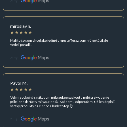
Zdroj:
miroslav h.
Mali to čo som chcel ako jediné v meste.Teraz som nič nekúpil ale
vedeli poradiť.
Zdroj:
Pavol M.
Veľmi spokojný s nákupom milwaukee packout a milé prekvapenie
pribalené darčeky milwaukee 🥳. Každému odporúčam. Už len doplniť
všetky produkty na e-shop a bude to top 👌
Zdroj: