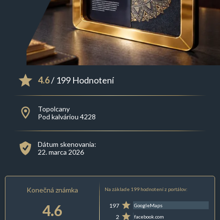
4.6
/ 199 Hodnotení
Topolcany
Pod kalváriou 4228
Dátum skenovania:
22. marca 2026
Konečná známka
Na základe 199 hodnotení z portálov:
4.6
197
GoogleMaps
2
facebook.com