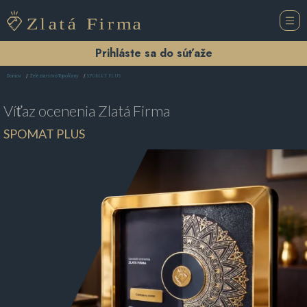
Prihláste sa do súťaže
SPOMAT PLUS
Domov
Železiarstvo Topoľčany
Víťaz ocenenia
Zlatá Firma
SPOMAT PLUS