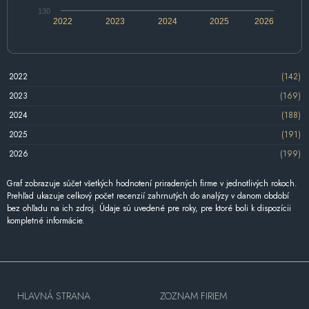
130
2022
2023
2024
2025
2026
2022
(142)
2023
(169)
2024
(188)
2025
(191)
2026
(199)
Graf zobrazuje súčet všetkých hodnotení priradených firme v jednotlivých rokoch.
Prehľad ukazuje celkový počet recenzií zahrnutých do analýzy v danom období
bez ohľadu na ich zdroj. Údaje sú uvedené pre roky, pre ktoré boli k dispozícii
kompletné informácie.
HLAVNÁ STRANA
ZOZNAM FIRIEM