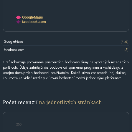
GoogleMaps
facebook.com
GoogleMaps
(4.6)
facebook.com
(5)
Graf zobrazuje porovnanie priemerných hodnotení firmy na vybraných recenzných
portáloch. Údaje zahŕňajú iba obdobie od spustenia programu a vychádzajú z
verejne dostupných hodnotení používateľov. Každá krivka zodpovedá inej službe,
čo umožňuje vidieť rozdiely v úrovni hodnotení medzi jednotlivými platformami.
Počet recenzií
na jednotlivých stránkach
250