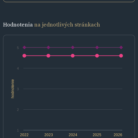
Hodnotenia
na jednotlivých stránkach
5
4
hodnotenie
3
2
1
2022
2023
2024
2025
2026