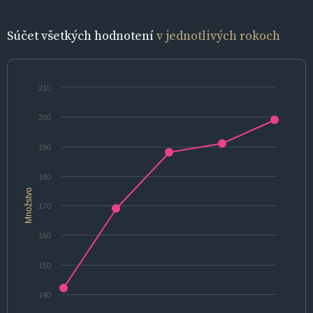
Súčet všetkých hodnotení
v jednotlivých rokoch
210
200
190
180
Množstvo
170
160
150
140