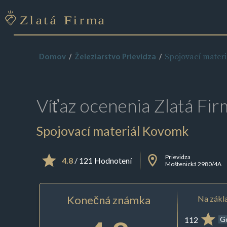
Spojovací mater
Domov
Železiarstvo Prievidza
Víťaz ocenenia
Zlatá Fir
Spojovací materiál Kovomk
Prievidza
4.8
/ 121 Hodnotení
Moštenická 2980/4A
Konečná známka
Na zákla
112
G