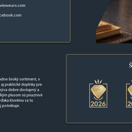
evieweuro.com
acebook.com
Š
dne široký sortiment, v
 aj praktické doplnky pre
 býva dobre dostupný a
ľkým plusom sú priaznivé
 vďaka ktorému sa tu
j potrebuje.