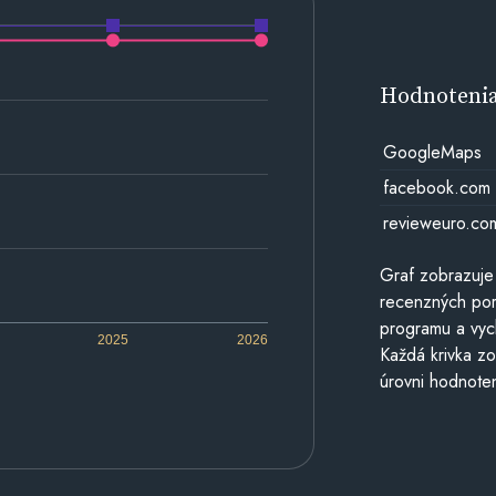
Hodnoteni
GoogleMaps
facebook.com
revieweuro.co
Graf zobrazuje
recenzných por
programu a vyc
2025
2026
Každá krivka zo
úrovni hodnoten