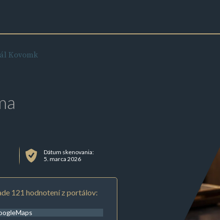
iál Kovomk
ma
Dátum skenovania:
5. marca 2026
de 121 hodnotení z portálov:
oogleMaps