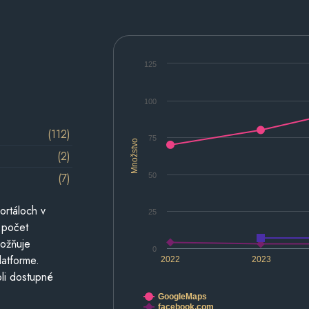
125
100
(112)
75
Množstvo
(2)
(7)
50
ortáloch v
25
 počet
možňuje
0
latforme.
2022
2023
li dostupné
GoogleMaps
facebook.com