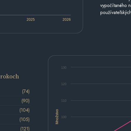
vypočítaného n
používateľských
2025
2026
130
 rokoch
120
(74)
(90)
110
(104)
Množstvo
100
(105)
(121)