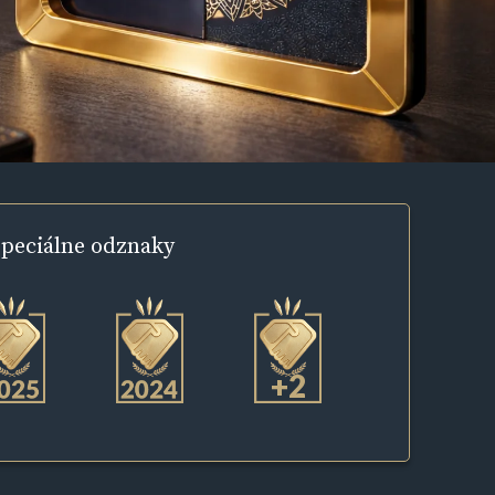
peciálne
odznaky
+2