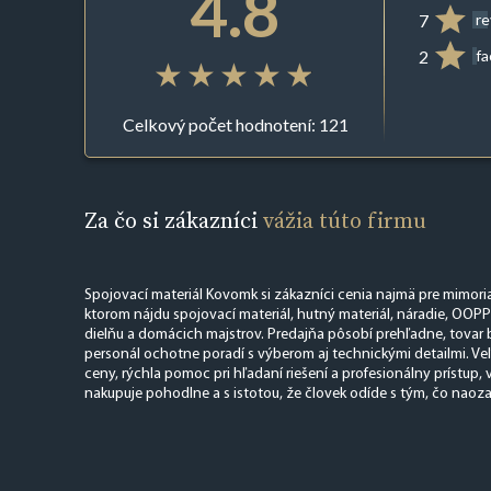
4.8
7
r
2
f
Celkový počet hodnotení: 121
Za čo si zákazníci
vážia túto firmu
Spojovací materiál Kovomk si zákazníci cenia najmä pre mimoria
ktorom nájdu spojovací materiál, hutný materiál, náradie, OOPP
dielňu a domácich majstrov. Predajňa pôsobí prehľadne, tovar
personál ochotne poradí s výberom aj technickými detailmi. Ve
ceny, rýchla pomoc pri hľadaní riešení a profesionálny prístup,
nakupuje pohodlne a s istotou, že človek odíde s tým, čo naoza