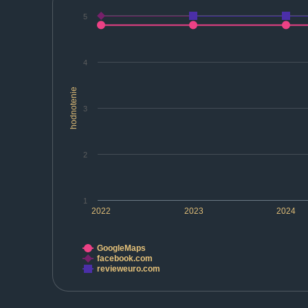
5
4
hodnotenie
3
2
1
2022
2023
2024
GoogleMaps
facebook.com
revieweuro.com