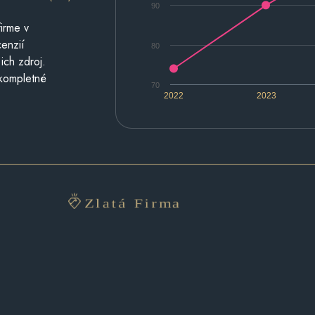
90
irme v
cenzií
80
ich zdroj.
 kompletné
70
2022
2023