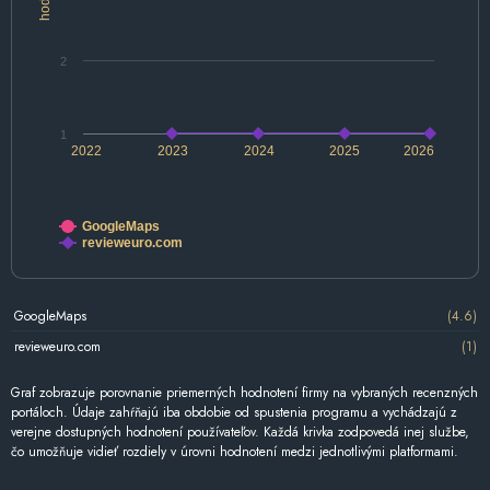
2
1
2022
2023
2024
2025
2026
GoogleMaps
revieweuro.com
GoogleMaps
(4.6)
revieweuro.com
(1)
Graf zobrazuje porovnanie priemerných hodnotení firmy na vybraných recenzných
portáloch. Údaje zahŕňajú iba obdobie od spustenia programu a vychádzajú z
verejne dostupných hodnotení používateľov. Každá krivka zodpovedá inej službe,
čo umožňuje vidieť rozdiely v úrovni hodnotení medzi jednotlivými platformami.