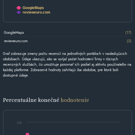
GoogleMaps
revieweuro.com
GoogleMaps
(17)
revieweuro.com
(2)
Graf zobrazuje zmeny počtu recenzií na jednotlivých portáloch v nasledujúcich
obdobiach. Údaje ukazujú, ako sa vyvíjal počet hodnotení firmy v rôznych
recenzných službách, čo umožňuje porovnať ich podiel aj aktivitu používateľov na
každej platforme. Zobrazené hodnoty zahŕňajú iba obdobie, pre ktoré boli
dostupné údaje.
Percentuálne konečné
hodnotenie
100