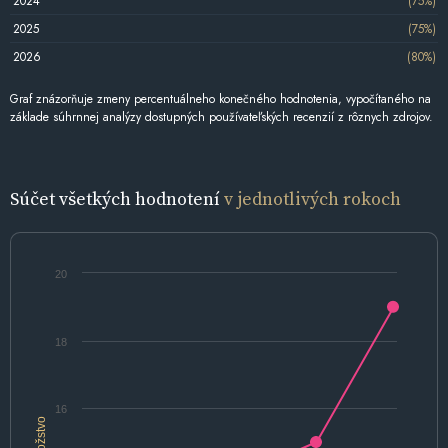
2024
(75%)
2025
(75%)
2026
(80%)
Graf znázorňuje zmeny percentuálneho konečného hodnotenia, vypočítaného na
základe súhrnnej analýzy dostupných používateľských recenzií z rôznych zdrojov.
Súčet všetkých hodnotení
v jednotlivých rokoch
20
18
16
Množstvo