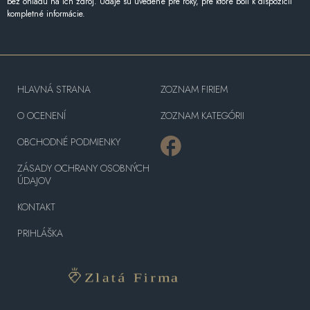
bez ohľadu na ich zdroj. Údaje sú uvedené pre roky, pre ktoré boli k dispozícii
kompletné informácie.
HLAVNÁ STRANA
ZOZNAM FIRIEM
O OCENENÍ
ZOZNAM KATEGÓRII
OBCHODNÉ PODMIENKY
ZÁSADY OCHRANY OSOBNÝCH
ÚDAJOV
KONTAKT
PRIHLÁŠKA