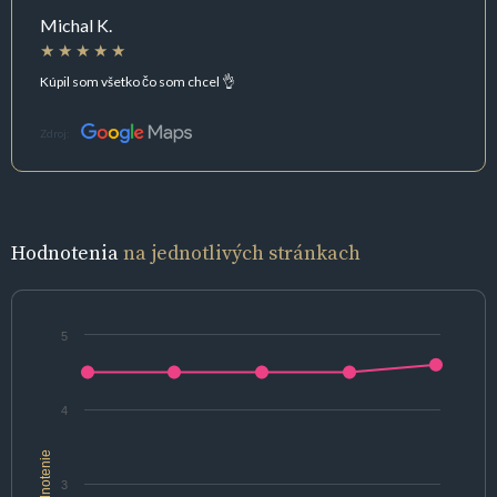
Michal K.
Kúpil som všetko čo som chcel 👌
Zdroj:
Hodnotenia
na jednotlivých stránkach
5
4
hodnotenie
3