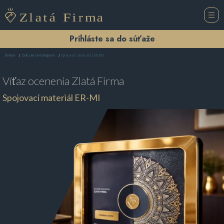
Prihláste sa do súťaže
Spojovací materiál ER-MI
Domov
Železiarstvo Stupava
Víťaz ocenenia
Zlatá Firma
Spojovací materiál ER-MI