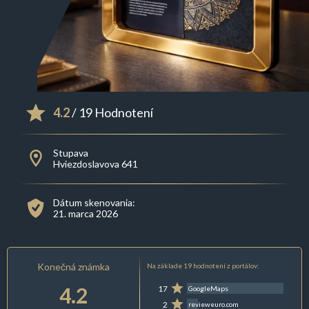
4.2
/ 19 Hodnotení
Stupava
Hviezdoslavova 641
Dátum skenovania:
21. marca 2026
Konečná známka
Na základe 19 hodnotení z portálov:
4.2
17
GoogleMaps
2
revieweuro.com