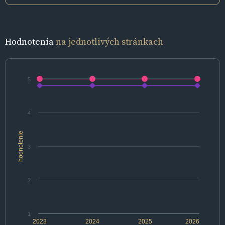
Hodnotenia
na jednotlivých stránkach
5
4
hodnotenie
3
2
1
2023
2024
2025
2026