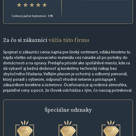
Celkový počet hodnotení: 198
Za čo si zákazníci
vážia túto firmu
Spojmat si zákazníci cenia najmä pre široký sortiment, vďaka ktorému tu
nájdu všetko od spojovacieho materiálu cez náradie až po potreby do
domácnosti a na opravy. Predajňa pôsobí ako spoľahlivé miesto, kde sa
dá vybaviť aj bežná drobnosť aj konkrétny technický nákup bez
zbytočného hľadania. Veľkým plusom je ochotný a odborný personál,
ktorý poradí s výberom, odporučí vhodné riešenie a pristupuje k
zákazníkom korektne a ústretovo. Oceňovaná je aj rodinná atmosféra,
prijateľné ceny a pocit, že človek odchádza s tým, čo naozaj potreboval.
Špeciálne
odznaky