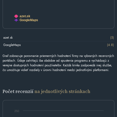
azet.sk
GoogleMaps
azet.sk
(5)
GoogleMaps
(4.8)
Graf zobrazuje porovnanie priemerných hodnotení firmy na vybraných recenzných
portáloch. Údaje zahŕňajú iba obdobie od spustenia programu a vychádzajú z
verejne dostupných hodnotení používateľov. Každá krivka zodpovedá inej službe,
čo umožňuje vidieť rozdiely v úrovni hodnotení medzi jednotlivými platformami.
Počet recenzií
na jednotlivých stránkach
250