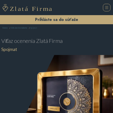
Prihláste sa do súťaže
Spojmat
Domov
Železiarstvo Galanta
Víťaz ocenenia
Zlatá Firma
Spojmat