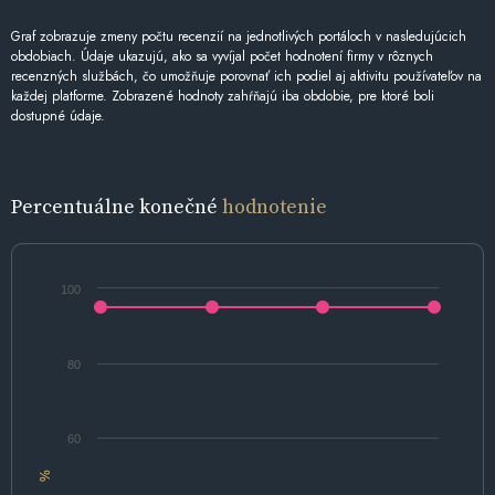
Graf zobrazuje zmeny počtu recenzií na jednotlivých portáloch v nasledujúcich
obdobiach. Údaje ukazujú, ako sa vyvíjal počet hodnotení firmy v rôznych
recenzných službách, čo umožňuje porovnať ich podiel aj aktivitu používateľov na
každej platforme. Zobrazené hodnoty zahŕňajú iba obdobie, pre ktoré boli
dostupné údaje.
Percentuálne konečné
hodnotenie
100
80
60
%