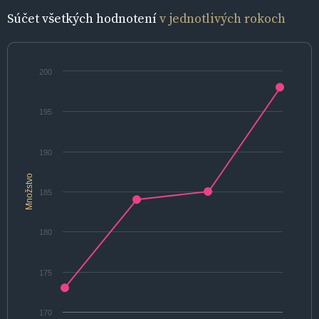
Súčet všetkých hodnotení
v jednotlivých rokoch
200
195
190
Množstvo
185
180
175
170