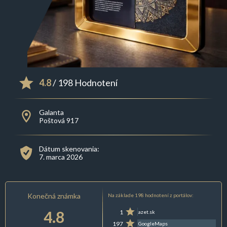
4.8
/ 198 Hodnotení
Galanta
Poštová 917
Dátum skenovania:
7. marca 2026
Konečná známka
Na základe 198 hodnotení z portálov:
4.8
1
azet.sk
197
GoogleMaps