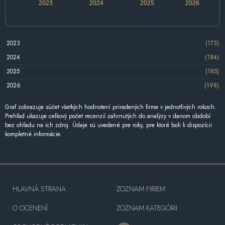
2023
2024
2025
2026
2023
(173)
2024
(184)
2025
(185)
2026
(198)
Graf zobrazuje súčet všetkých hodnotení priradených firme v jednotlivých rokoch.
Prehľad ukazuje celkový počet recenzií zahrnutých do analýzy v danom období
bez ohľadu na ich zdroj. Údaje sú uvedené pre roky, pre ktoré boli k dispozícii
kompletné informácie.
HLAVNÁ STRANA
ZOZNAM FIRIEM
O OCENENÍ
ZOZNAM KATEGÓRII