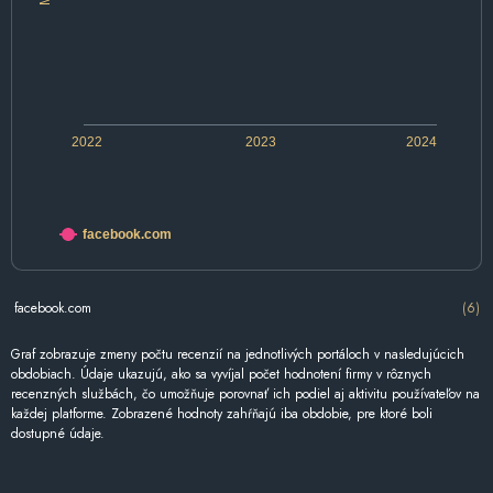
2022
2023
2024
facebook.com
facebook.com
(6)
Graf zobrazuje zmeny počtu recenzií na jednotlivých portáloch v nasledujúcich
obdobiach. Údaje ukazujú, ako sa vyvíjal počet hodnotení firmy v rôznych
recenzných službách, čo umožňuje porovnať ich podiel aj aktivitu používateľov na
každej platforme. Zobrazené hodnoty zahŕňajú iba obdobie, pre ktoré boli
dostupné údaje.