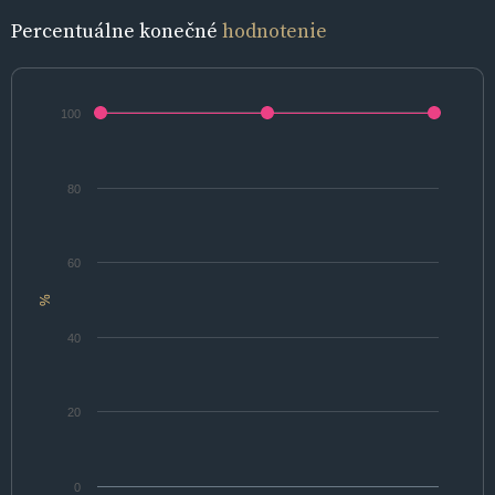
Percentuálne konečné
hodnotenie
100
80
60
%
40
20
0