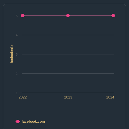
5
4
hodnotenie
3
2
1
2022
2023
2024
facebook.com