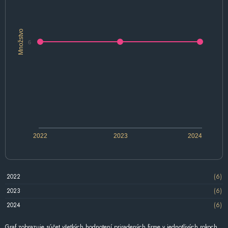
Množstvo
6
2022
2023
2024
2022
(6)
2023
(6)
2024
(6)
Graf zobrazuje súčet všetkých hodnotení priradených firme v jednotlivých rokoch.