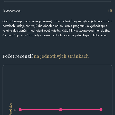
facebook.com
(5)
Graf zobrazuje porovnanie priemerných hodnotení firmy na vybraných recenzných
portáloch. Údaje zahŕňajú iba obdobie od spustenia programu a vychádzajú z
verejne dostupných hodnotení používateľov. Každá krivka zodpovedá inej službe,
čo umožňuje vidieť rozdiely v úrovni hodnotení medzi jednotlivými platformami.
Počet recenzií
na jednotlivých stránkach
Množstvo
6