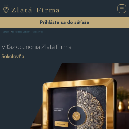
Prihláste sa do súťaže
Sokolovňa
Domov
Reštaurácia Malacky
Víťaz ocenenia
Zlatá Firma
Sokolovňa