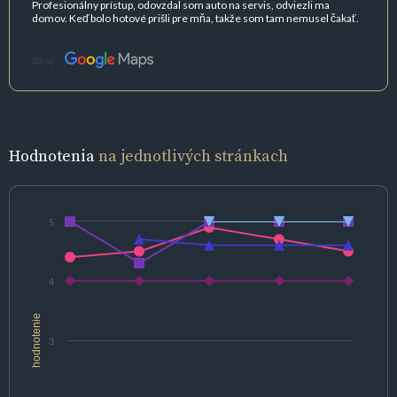
Profesionálny prístup, odovzdal som auto na servis, odviezli ma
domov. Keď bolo hotové prišli pre mňa, takže som tam nemusel čakať.
Zdroj:
Hodnotenia
na jednotlivých stránkach
5
4
hodnotenie
3