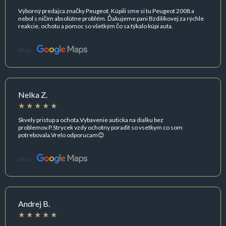
Výborný predajca značky Peugeot. Kúpili sme si tu Peugeot 2008 a
nebol s ničím absolútne problém. Ďakujeme pani Bzdilíkovej za rýchle
reakcie, ochotu a pomoc so všetkým čo sa týkalo kúpi auta.
Zdroj:
Nelka Z.
Skvely pristup a ochota.Vybavenie auticka na dialku bez
problemov.P.Strycek vzdy ochotny poradit so vsetkym co som
potrebovala.Vrelo odporucam😊
Zdroj:
Andrej B.