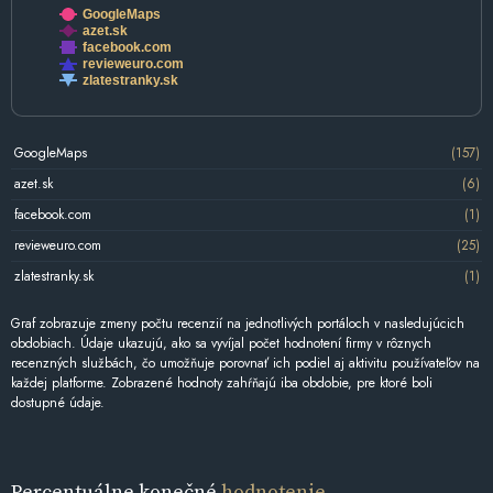
GoogleMaps
azet.sk
facebook.com
revieweuro.com
zlatestranky.sk
GoogleMaps
(157)
azet.sk
(6)
facebook.com
(1)
revieweuro.com
(25)
zlatestranky.sk
(1)
Graf zobrazuje zmeny počtu recenzií na jednotlivých portáloch v nasledujúcich
obdobiach. Údaje ukazujú, ako sa vyvíjal počet hodnotení firmy v rôznych
recenzných službách, čo umožňuje porovnať ich podiel aj aktivitu používateľov na
každej platforme. Zobrazené hodnoty zahŕňajú iba obdobie, pre ktoré boli
dostupné údaje.
Percentuálne konečné
hodnotenie