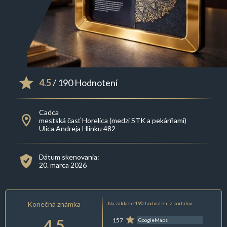
4.5
/ 190 Hodnotení
Cadca
mestská časť Horelica (medzi STK a pekárňami)
Ulica Andreja Hlinku 482
Dátum skenovania:
20. marca 2026
Konečná známka
Na základe 190 hodnotení z portálov:
4.5
157
GoogleMaps