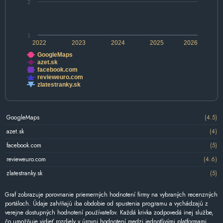
2
1
2022
2023
2024
2025
2026
GoogleMaps
azet.sk
facebook.com
revieweuro.com
zlatestranky.sk
GoogleMaps
(4.5)
azet.sk
(4)
facebook.com
(5)
revieweuro.com
(4.6)
zlatestranky.sk
(5)
Graf zobrazuje porovnanie priemerných hodnotení firmy na vybraných recenzných
portáloch. Údaje zahŕňajú iba obdobie od spustenia programu a vychádzajú z
verejne dostupných hodnotení používateľov. Každá krivka zodpovedá inej službe,
čo umožňuje vidieť rozdiely v úrovni hodnotení medzi jednotlivými platformami.