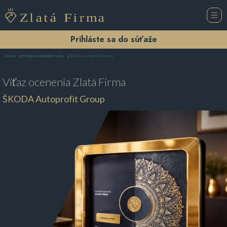
Prihláste sa do súťaže
ŠKODA Autoprofit Group
Domov
Predajca automobilov Čadca
Víťaz ocenenia
Zlatá Firma
ŠKODA Autoprofit Group