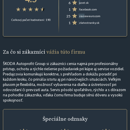
6
azet.sk
1
facebook.com
25
revieweuro.com
Celkový počet hodnotení: 190
1
zlatestranky.sk
Za čo si zákazníci
vážia túto firmu
ŠKODA Autoprofit Group si zákazníci cenia najmä pre profesionálny
prístup, ochotu a rýchle riešenie požiadaviek pri kúpe aj servise vozidiel.
Predajcovia komunikujú korektne, s prehľadom a dokážu poradiť pri
každom kroku, čo prináša istotu aj pri náročnejších situáciách. Veľkým
plusom je flexibilita, možnosť vybavenia na diaľku a ústretovosť pri
odovzdaní či prevzatí auta. Servis pôsobí spoľahlivo, rýchlo a s dôrazom
na pohodlie zákazníka, vďaka čomu firma buduje silnú dôveru a vysokú
spokojnosť.
Špeciálne
odznaky