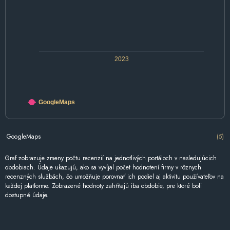
2023
GoogleMaps
GoogleMaps
(5)
Graf zobrazuje zmeny počtu recenzií na jednotlivých portáloch v nasledujúcich
obdobiach. Údaje ukazujú, ako sa vyvíjal počet hodnotení firmy v rôznych
recenzných službách, čo umožňuje porovnať ich podiel aj aktivitu používateľov na
každej platforme. Zobrazené hodnoty zahŕňajú iba obdobie, pre ktoré boli
dostupné údaje.