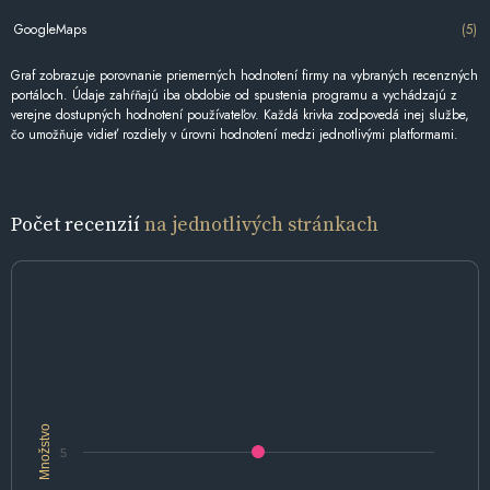
GoogleMaps
(5)
Graf zobrazuje porovnanie priemerných hodnotení firmy na vybraných recenzných
portáloch. Údaje zahŕňajú iba obdobie od spustenia programu a vychádzajú z
verejne dostupných hodnotení používateľov. Každá krivka zodpovedá inej službe,
čo umožňuje vidieť rozdiely v úrovni hodnotení medzi jednotlivými platformami.
Počet recenzií
na jednotlivých stránkach
Množstvo
5