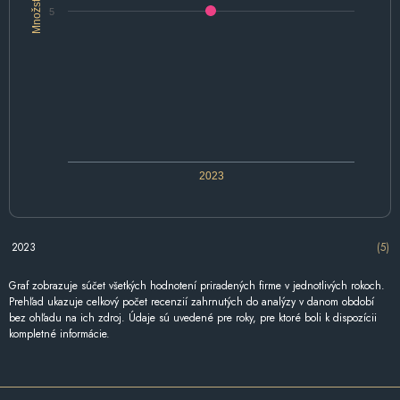
Množstvo
5
2023
2023
(5)
Graf zobrazuje súčet všetkých hodnotení priradených firme v jednotlivých rokoch.
Prehľad ukazuje celkový počet recenzií zahrnutých do analýzy v danom období
bez ohľadu na ich zdroj. Údaje sú uvedené pre roky, pre ktoré boli k dispozícii
kompletné informácie.