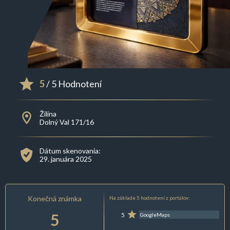
5
/ 5 Hodnotení
Žilina
Dolný Val 171/16
Dátum skenovania:
29. januára 2025
Konečná známka
Na základe 5 hodnotení z portálov:
5
5
GoogleMaps