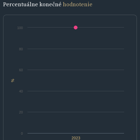
Percentuálne konečné
hodnotenie
100
80
60
%
40
20
0
2023