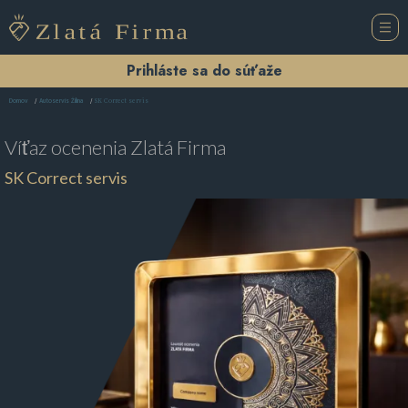
Prihláste sa do súťaže
SK Correct servis
Domov
Autoservis Žilina
Víťaz ocenenia
Zlatá Firma
SK Correct servis