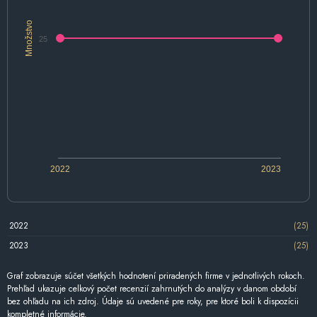
Množstvo
25
2022
2023
2022
(25)
2023
(25)
Graf zobrazuje súčet všetkých hodnotení priradených firme v jednotlivých rokoch.
Prehľad ukazuje celkový počet recenzií zahrnutých do analýzy v danom období
bez ohľadu na ich zdroj. Údaje sú uvedené pre roky, pre ktoré boli k dispozícii
kompletné informácie.