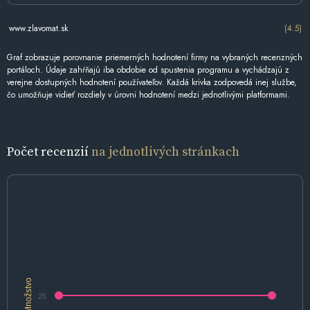
www.zlavomat.sk
(4.5)
Graf zobrazuje porovnanie priemerných hodnotení firmy na vybraných recenzných
portáloch. Údaje zahŕňajú iba obdobie od spustenia programu a vychádzajú z
verejne dostupných hodnotení používateľov. Každá krivka zodpovedá inej službe,
čo umožňuje vidieť rozdiely v úrovni hodnotení medzi jednotlivými platformami.
Počet recenzií
na jednotlivých stránkach
Množstvo
25