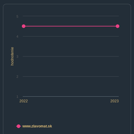
5
4
hodnotenie
3
2
1
2022
2023
www.zlavomat.sk