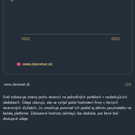
2022
2023
www.zlavomat.sk
www.zlavomat.sk
(25)
Graf zobrazuje zmeny počtu recenzií na jednotlivých portáloch v nasledujúcich
obdobiach. Údaje ukazujú, ako sa vyvíjal počet hodnotení firmy v rôznych
recenzných službách, čo umožňuje porovnať ich podiel aj aktivitu používateľov na
každej platforme. Zobrazené hodnoty zahŕňajú iba obdobie, pre ktoré boli
dostupné údaje.