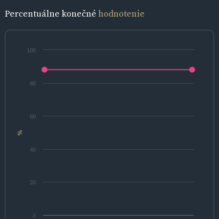
Percentuálne konečné
hodnotenie
100
80
60
%
40
20
0