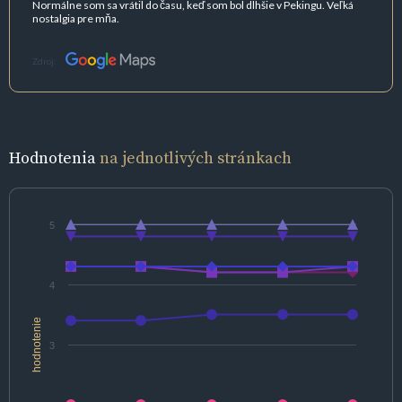
Normálne som sa vrátil do času, keď som bol dlhšie v Pekingu. Veľká
nostalgia pre mňa.
Zdroj:
Hodnotenia
na jednotlivých stránkach
5
4
hodnotenie
3