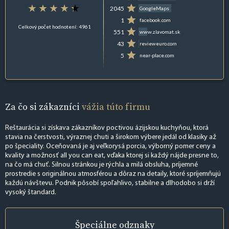
2045
GoogleMaps
1
facebook.com
Celkový počet hodnotení: 4961
551
www.zlavomat.sk
43
revieweuro.com
5
near-place.com
Za čo si zákazníci
vážia túto firmu
Reštaurácia si získava zákazníkov poctivou ázijskou kuchyňou, ktorá
stavia na čerstvosti, výraznej chuti a širokom výbere jedál od klasiky až
po špeciality. Oceňovaná je aj veľkorysá porcia, výborný pomer ceny a
kvality a možnosť all you can eat, vďaka ktorej si každý nájde presne to,
na čo má chuť. Silnou stránkou je rýchla a milá obsluha, príjemné
prostredie s originálnou atmosférou a dôraz na detaily, ktoré spríjemňujú
každú návštevu. Podnik pôsobí spoľahlivo, stabilne a dlhodobo si drží
vysoký štandard.
Špeciálne
odznaky