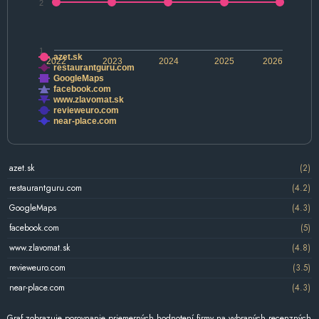
2
1
azet.sk
2022
2023
2024
2025
2026
restaurantguru.com
GoogleMaps
facebook.com
www.zlavomat.sk
revieweuro.com
near-place.com
azet.sk
(2)
restaurantguru.com
(4.2)
GoogleMaps
(4.3)
facebook.com
(5)
www.zlavomat.sk
(4.8)
revieweuro.com
(3.5)
near-place.com
(4.3)
Graf zobrazuje porovnanie priemerných hodnotení firmy na vybraných recenzných