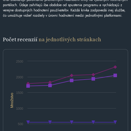
portáloch. Údaje zahŕňajú iba obdobie od spustenia programu a vychádzajú z
verejne dostupných hodnotení používateľov. Každá krivka zodpovedá inej službe,
čo umožňuje vidieť rozdiely v úrovni hodnotení medzi jednotlivými platformami.
Počet recenzií
na jednotlivých stránkach
2500
2000
1500
Množstvo
1000
500