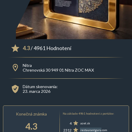
4.3
/ 4961 Hodnotení
Nitra
Chrenovská 30 949 01 Nitra ZOC MAX
Dátum skenovania:
23. marca 2026
Konečná známka
Na základe 4961 hodnotení z portálov:
4.3
4
azet.sk
2312
restaurantguru.com