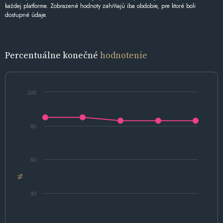
každej platforme. Zobrazené hodnoty zahŕňajú iba obdobie, pre ktoré boli
dostupné údaje.
Percentuálne konečné
hodnotenie
100
80
60
%
40