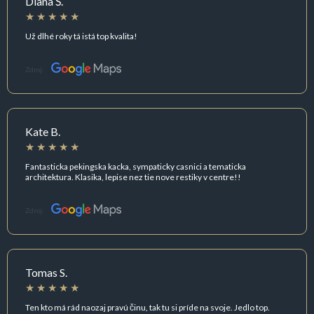
Diana Š.
Už dlhé roky tá istá top kvalita!
Zdroj:
Kate B.
Fantasticka pekingska kacka, sympaticky casnici a tematicka
architektura. Klasika, lepise nez tie nove restiky v centre!!
Zdroj:
Tomas S.
Ten kto má rád naozaj pravú činu, tak tu si príde na svoje. Jedlo top.