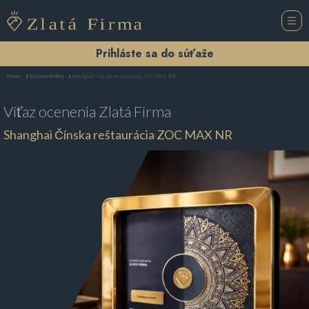
Prihláste sa do súťaže
Shanghai Čínska reštaurácia ZOC MAX NR
Domov
Reštaurácia Nitra
Víťaz ocenenia
Zlatá Firma
Shanghai Čínska reštaurácia ZOC MAX NR