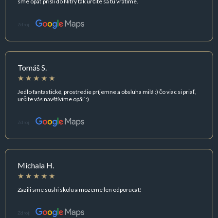
sme opäť prišli do Nitry tak určite sa tu vrátime.
Zdroj:
Tomáš S.
Jedlo fantastické, prostredie príjemne a obsluha milá :) čo viac si priať,
určite vás navštívime opäť :)
Zdroj:
Michala H.
Zazili sme sushi skolu a mozeme len odporucat!
Zdroj: