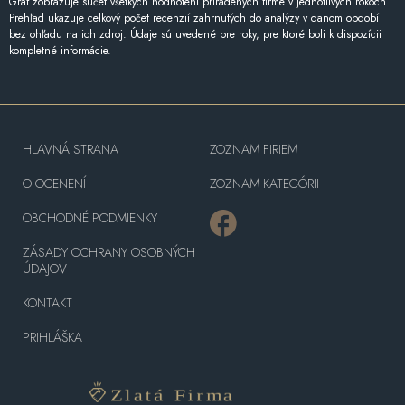
Graf zobrazuje súčet všetkých hodnotení priradených firme v jednotlivých rokoch.
Prehľad ukazuje celkový počet recenzií zahrnutých do analýzy v danom období
bez ohľadu na ich zdroj. Údaje sú uvedené pre roky, pre ktoré boli k dispozícii
kompletné informácie.
HLAVNÁ STRANA
ZOZNAM FIRIEM
O OCENENÍ
ZOZNAM KATEGÓRII
OBCHODNÉ PODMIENKY
ZÁSADY OCHRANY OSOBNÝCH
ÚDAJOV
KONTAKT
PRIHLÁŠKA