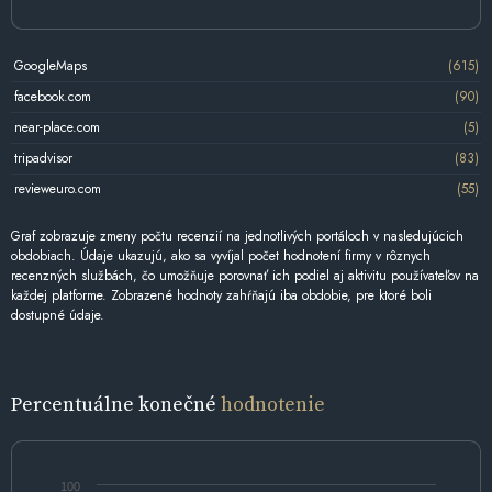
GoogleMaps
(615)
facebook.com
(90)
near-place.com
(5)
tripadvisor
(83)
revieweuro.com
(55)
Graf zobrazuje zmeny počtu recenzií na jednotlivých portáloch v nasledujúcich
obdobiach. Údaje ukazujú, ako sa vyvíjal počet hodnotení firmy v rôznych
recenzných službách, čo umožňuje porovnať ich podiel aj aktivitu používateľov na
každej platforme. Zobrazené hodnoty zahŕňajú iba obdobie, pre ktoré boli
dostupné údaje.
Percentuálne konečné
hodnotenie
100