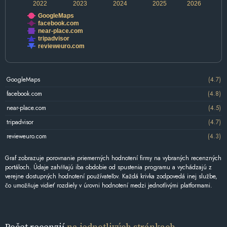
2022
2023
2024
2025
2026
GoogleMaps
facebook.com
near-place.com
tripadvisor
revieweuro.com
GoogleMaps
(4.7)
facebook.com
(4.8)
near-place.com
(4.5)
tripadvisor
(4.7)
revieweuro.com
(4.3)
Graf zobrazuje porovnanie priemerných hodnotení firmy na vybraných recenzných
portáloch. Údaje zahŕňajú iba obdobie od spustenia programu a vychádzajú z
verejne dostupných hodnotení používateľov. Každá krivka zodpovedá inej službe,
čo umožňuje vidieť rozdiely v úrovni hodnotení medzi jednotlivými platformami.
Počet recenzií
na jednotlivých stránkach