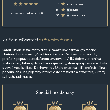
5
near-place.com
83
tripadvisor
Celkový počet hodnotení: 848
55
revieweuro.com
Za čo si zákazníci
vážia túto firmu
Satori Fusion Restaurant v Nitre si zákazníkov získava výnimočne
chutnou ázijskou kuchyňou, ktorá stavia na čerstvých surovinách,
precíznej príprave a atraktívnom servírovaní. Veľký dojem zanecháva
sushi, ramen, tataki aj ďalšie fusion špeciality, ktoré spájajú výrazné chute
s vyváženou kvalitou. K celkovému zážitku prispieva milá, profesionálna a
pozorná obsluha, príjemný interiér, čisté prostredie a atmosféra, v ktorej
sa hostia radi vracajú.
Špeciálne
odznaky