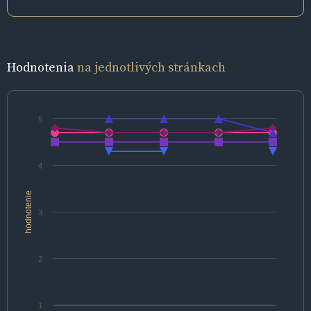
Hodnotenia
na jednotlivých stránkach
5
4
hodnotenie
3
2
1