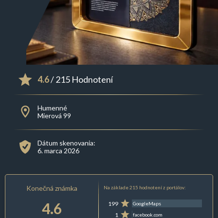
4.6
/ 215 Hodnotení
Humenné
Mierová 99
Dátum skenovania:
6. marca 2026
Konečná známka
Na základe 215 hodnotení z portálov:
4.6
199
GoogleMaps
1
facebook.com