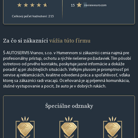
15
revieweuro.com
Celkový počet hodnotení: 215
Za čo si zákazníci
vážia túto firmu
Š-AUTOSERVIS Vranov, s.r.o. v Humennom si zákazníci cenia najmä pre
profesionálny prístup, ochotu a rýchle riešenie požiadaviek. Tím pôsobí
ústretovo od prvého kontaktu, poskytuje jasné informácie a dokáže
poradiť aj pri zložitejších situáciách. Veľkým plusom je promptnosť pri
servise aj reklamáciách, kvalitne odvedená práca a spoľahlivosť, vďaka
ktorej sa zákazníci radi vracajú. Oceňovaná je aj príjemná komunikácia,
slušné vystupovanie a pocit, že auto je v dobrých rukách.
Špeciálne
odznaky