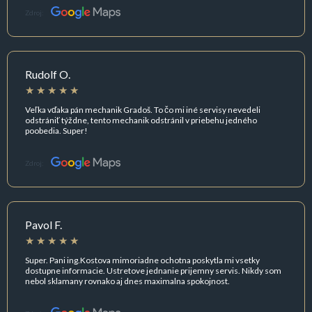
Zdroj:
Rudolf O.
Veľka vďaka pán mechanik Gradoš. To čo mi iné servisy nevedeli
odstrániť týždne, tento mechanik odstránil v priebehu jedného
poobedia. Super!
Zdroj:
Pavol F.
Super. Pani ing.Kostova mimoriadne ochotna poskytla mi vsetky
dostupne informacie. Ustretove jednanie prijemny servis. Nikdy som
nebol sklamany rovnako aj dnes maximalna spokojnost.