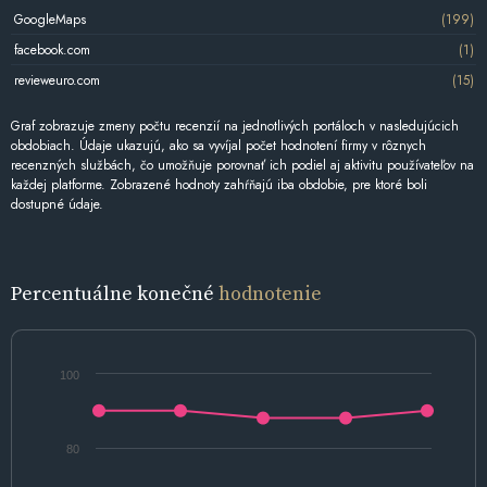
GoogleMaps
(199)
facebook.com
(1)
revieweuro.com
(15)
Graf zobrazuje zmeny počtu recenzií na jednotlivých portáloch v nasledujúcich
obdobiach. Údaje ukazujú, ako sa vyvíjal počet hodnotení firmy v rôznych
recenzných službách, čo umožňuje porovnať ich podiel aj aktivitu používateľov na
každej platforme. Zobrazené hodnoty zahŕňajú iba obdobie, pre ktoré boli
dostupné údaje.
Percentuálne konečné
hodnotenie
100
80