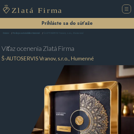
Prihláste sa do súťaže
Š-AUTOSERVIS Vranov, s.r.o., Humenné
Domov
Predajca automobilov Humenné
Víťaz ocenenia
Zlatá Firma
Š-AUTOSERVIS Vranov, s.r.o., Humenné