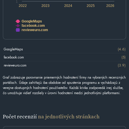
1
2022
2023
2024
2025
2026
GoogleMaps
facebook.com
revieweuro.com
GoogleMaps
(4.6)
facebook.com
(5)
revieweuro.com
(3.9)
Graf zobrazuje porovnanie priemerných hodnotení firmy na vybraných recenzných
portáloch. Údaje zahŕňajú iba obdobie od spustenia programu a vychádzajú z
verejne dostupných hodnotení používateľov. Každá krivka zodpovedá inej službe,
čo umožňuje vidieť rozdiely v úrovni hodnotení medzi jednotlivými platformami.
Počet recenzií
na jednotlivých stránkach