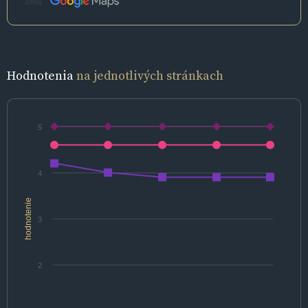
Zdroj:
Hodnotenia
na jednotlivých stránkach
5
4
hodnotenie
3
2