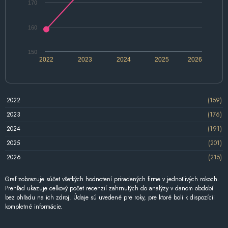
170
160
150
2022
2023
2024
2025
2026
2022
(159)
2023
(176)
2024
(191)
2025
(201)
2026
(215)
Graf zobrazuje súčet všetkých hodnotení priradených firme v jednotlivých rokoch.
Prehľad ukazuje celkový počet recenzií zahrnutých do analýzy v danom období
bez ohľadu na ich zdroj. Údaje sú uvedené pre roky, pre ktoré boli k dispozícii
kompletné informácie.