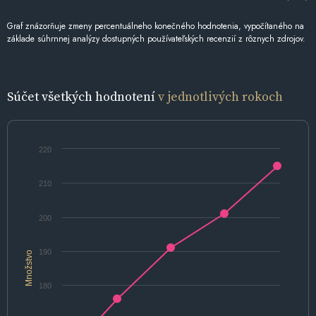
Graf znázorňuje zmeny percentuálneho konečného hodnotenia, vypočítaného na
základe súhrnnej analýzy dostupných používateľských recenzií z rôznych zdrojov.
Súčet všetkých hodnotení
v jednotlivých rokoch
220
210
200
190
Množstvo
180