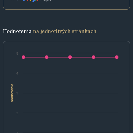
Hodnotenia
na jednotlivých stránkach
5
4
hodnotenie
3
2