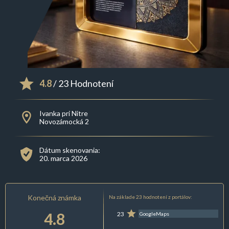
4.8
/ 23 Hodnotení
Ivanka pri Nitre
Novozámocká 2
Dátum skenovania:
20. marca 2026
Konečná známka
Na základe 23 hodnotení z portálov:
4.8
23
GoogleMaps