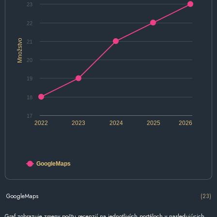
23
22
Množstvo
21
20
19
18
17
2022
2023
2024
2025
2026
GoogleMaps
GoogleMaps
(23)
Graf zobrazuje zmeny počtu recenzií na jednotlivých portáloch v nasledujúcich