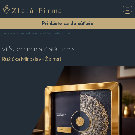
Prihláste sa do súťaže
Ružička Miroslav - Želmat
Domov
Železiarstvo Ivanka pri Nitre
Víťaz ocenenia
Zlatá Firma
Ružička Miroslav - Želmat