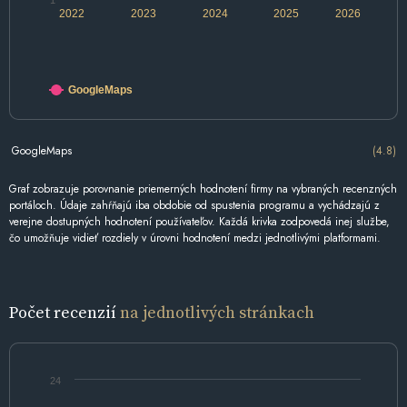
1
2022
2023
2024
2025
2026
GoogleMaps
GoogleMaps
(4.8)
Graf zobrazuje porovnanie priemerných hodnotení firmy na vybraných recenzných
portáloch. Údaje zahŕňajú iba obdobie od spustenia programu a vychádzajú z
verejne dostupných hodnotení používateľov. Každá krivka zodpovedá inej službe,
čo umožňuje vidieť rozdiely v úrovni hodnotení medzi jednotlivými platformami.
Počet recenzií
na jednotlivých stránkach
24