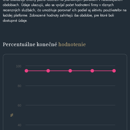
obdobiach. Údaje ukazujú, ako sa vyvíjal počet hodnotení firmy v rôznych
recenzných službách, čo umožňuje porovnať ich podiel aj aktivitu používateľov na
každej platforme. Zobrazené hodnoty zahŕňajú iba obdobie, pre ktoré boli
dostupné údaje.
Percentuálne konečné
hodnotenie
100
80
60
%
40