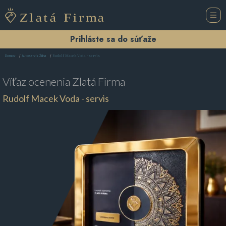
Prihláste sa do súťaže
Rudolf Macek Voda - servis
Domov
Autoservis Žilina
Víťaz ocenenia
Zlatá Firma
Rudolf Macek Voda - servis