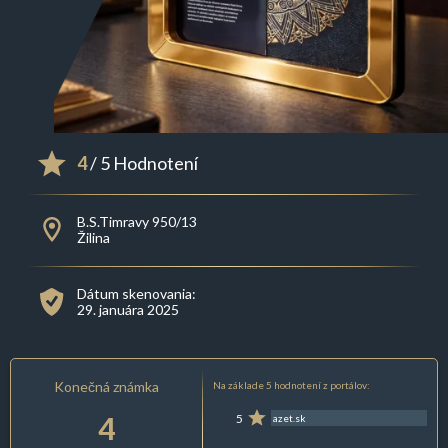
4
/ 5 Hodnotení
B.S.Timravy 950/13
Žilina
Dátum skenovania:
29. januára 2025
Konečná známka
Na základe 5 hodnotení z portálov:
4
5
azet.sk