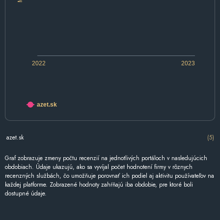
2022
2023
azet.sk
azet.sk
(5)
Graf zobrazuje zmeny počtu recenzií na jednotlivých portáloch v nasledujúcich
obdobiach. Údaje ukazujú, ako sa vyvíjal počet hodnotení firmy v rôznych
recenzných službách, čo umožňuje porovnať ich podiel aj aktivitu používateľov na
každej platforme. Zobrazené hodnoty zahŕňajú iba obdobie, pre ktoré boli
dostupné údaje.