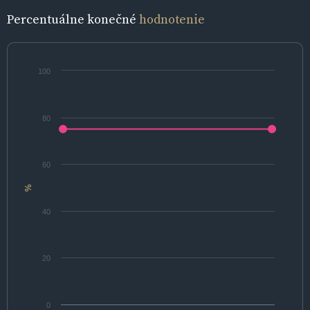
Percentuálne konečné
hodnotenie
100
80
60
%
40
20
0