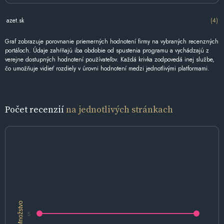
azet.sk
(4)
Graf zobrazuje porovnanie priemerných hodnotení firmy na vybraných recenzných
portáloch. Údaje zahŕňajú iba obdobie od spustenia programu a vychádzajú z
verejne dostupných hodnotení používateľov. Každá krivka zodpovedá inej službe,
čo umožňuje vidieť rozdiely v úrovni hodnotení medzi jednotlivými platformami.
Počet recenzií
na jednotlivých stránkach
Množstvo
5