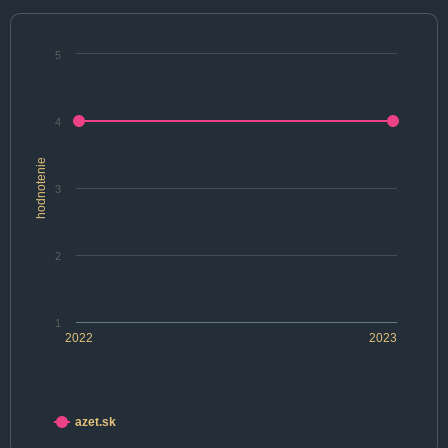
5
4
hodnotenie
3
2
1
2022
2023
azet.sk