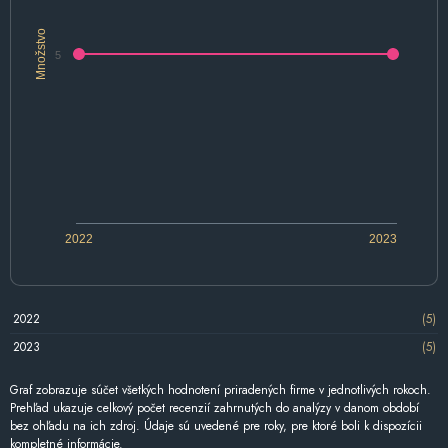
Množstvo
5
2022
2023
2022
(5)
2023
(5)
Graf zobrazuje súčet všetkých hodnotení priradených firme v jednotlivých rokoch.
Prehľad ukazuje celkový počet recenzií zahrnutých do analýzy v danom období
bez ohľadu na ich zdroj. Údaje sú uvedené pre roky, pre ktoré boli k dispozícii
kompletné informácie.