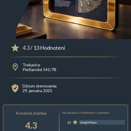
4.3
/ 13 Hodnotení
Trebatice
Piešťanská 541/7B
Dátum skenovania:
29. januára 2025
Konečná známka
Na základe 13 hodnotení z portálov:
4.3
13
GoogleMaps