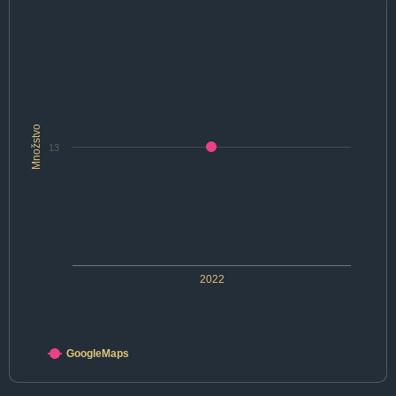
Množstvo
13
2022
GoogleMaps