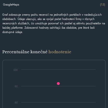
GoogleMaps
(13)
Graf zobrazuje zmeny počtu recenzií na jednotlivých portáloch v nasledujúcich
obdobiach. Údaje ukazujú, ako sa vyvíjal počet hodnotení firmy v rôznych
recenzných službách, čo umožňuje porovnať ich podiel aj aktivitu používateľov na
každej platforme. Zobrazené hodnoty zahŕňajú iba obdobie, pre ktoré boli
dostupné údaje.
Percentuálne konečné
hodnotenie
100
80
60