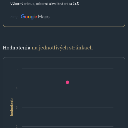
Výborný prístup, odborná a kvalitná práca 👍🔝
Zdroj:
Hodnotenia
na jednotlivých stránkach
5
4
hodnotenie
3
2