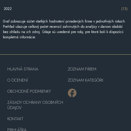
2022
(13)
Graf zobrazuje súčet všetkých hodnotení priradených firme v jednotlivých rokoch.
Prehľad ukazuje celkový počet recenzií zahrnutých do analýzy v danom období
bez ohľadu na ich zdroj. Údaje sú uvedené pre roky, pre ktoré boli k dispozícii
kompletné informácie.
HLAVNÁ STRANA
ZOZNAM FIRIEM
O OCENENÍ
ZOZNAM KATEGÓRII
OBCHODNÉ PODMIENKY
ZÁSADY OCHRANY OSOBNÝCH
ÚDAJOV
KONTAKT
PRIHLÁŠKA