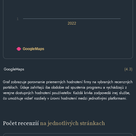
1
2022
GoogleMaps
GoogleMaps
(4.3)
Graf zobrazuje porovnanie priemerných hodnotení firmy na vybraných recenzných
portáloch. Údaje zahŕňajú iba obdobie od spustenia programu a vychádzajú z
verejne dostupných hodnotení používateľov. Každá krivka zodpovedá inej službe,
čo umožňuje vidieť rozdiely v úrovni hodnotení medzi jednotlivými platformami.
Počet recenzií
na jednotlivých stránkach