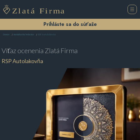
Prihláste sa do súťaže
RSP Autolakovňa
Domov
Autolakovňa Trebatice
Víťaz ocenenia
Zlatá Firma
RSP Autolakovňa