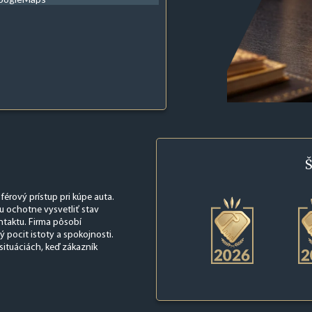
Š
férový prístup pri kúpe auta.
žu ochotne vysvetliť stav
ontaktu. Firma pôsobí
ý pocit istoty a spokojnosti.
situáciách, keď zákazník