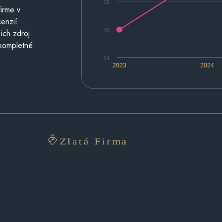
18
irme v
cenzií
16
ich zdroj.
 kompletné
14
2023
2024