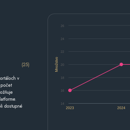
26
24
22
Množstvo
(25)
20
ortáloch v
18
 počet
16
možňuje
latforme.
14
li dostupné
2023
2024