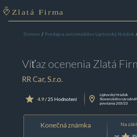
Domov
Predajca automobilov Liptovský Hrádok
Víťaz ocenenia
Zlatá Fir
RR Car, S.r.o.
Liptovský Hrádok
4.9
/ 25 Hodnotení
Slovenského národné
povstania 203/23
Konečná známka
Na zákl
25
G