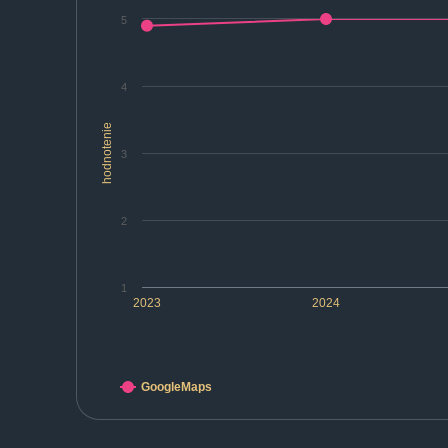
5
4
hodnotenie
3
2
1
2023
2024
GoogleMaps