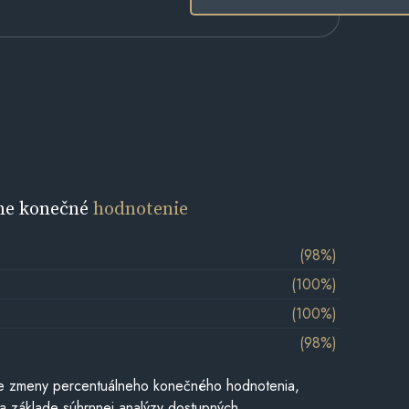
ne konečné
hodnotenie
(98%)
(100%)
(100%)
(98%)
e zmeny percentuálneho konečného hodnotenia,
a základe súhrnnej analýzy dostupných