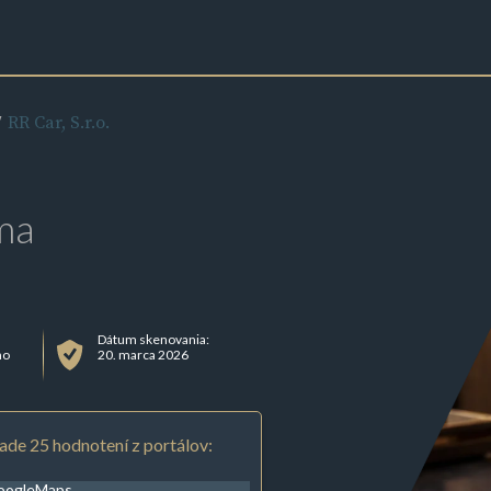
RR Car, S.r.o.
ma
Dátum skenovania:
ho
20. marca 2026
ade 25 hodnotení z portálov:
oogleMaps