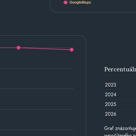
GoogleMaps
Percentuál
2023
2024
2025
2026
Graf znázorňuj
vypočítaného n