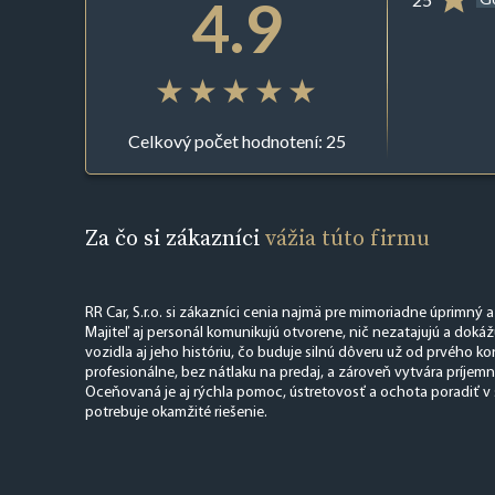
4.9
Celkový počet hodnotení: 25
Za čo si zákazníci
vážia túto firmu
RR Car, S.r.o. si zákazníci cenia najmä pre mimoriadne úprimný a 
Majiteľ aj personál komunikujú otvorene, nič nezatajujú a doká
vozidla aj jeho históriu, čo buduje silnú dôveru už od prvého k
profesionálne, bez nátlaku na predaj, a zároveň vytvára príjemn
Oceňovaná je aj rýchla pomoc, ústretovosť a ochota poradiť v 
potrebuje okamžité riešenie.