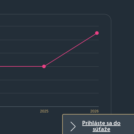
2025
2026
Prihláste sa do
súťaže