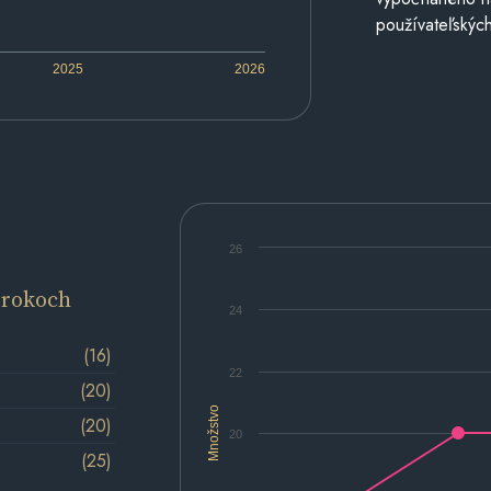
používateľských
2025
2026
26
 rokoch
24
(16)
22
(20)
Množstvo
(20)
20
(25)