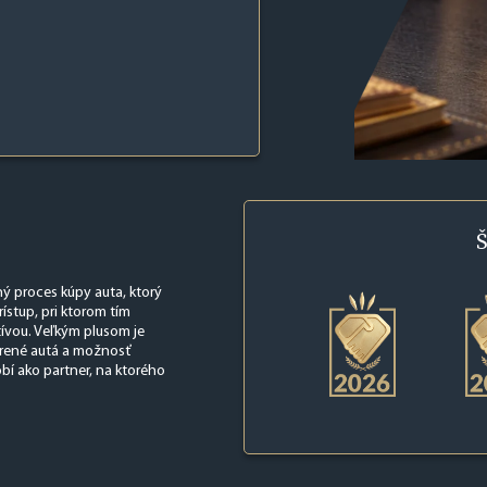
Š
ý proces kúpy auta, ktorý
rístup, pri ktorom tím
ívou. Veľkým plusom je
erené autá a možnosť
í ako partner, na ktorého