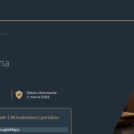
r.o.
ma
Dátum skenovania:
5. marca 2026
de 134 hodnotení z portálov:
oogleMaps