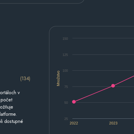
150
125
100
Množstvo
(134)
75
ortáloch v
 počet
50
možňuje
latforme.
25
li dostupné
2022
2023