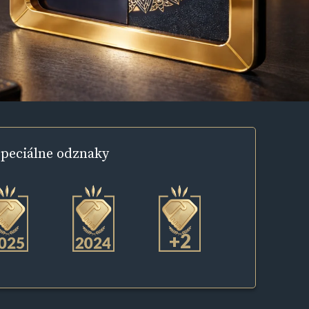
peciálne
odznaky
+2