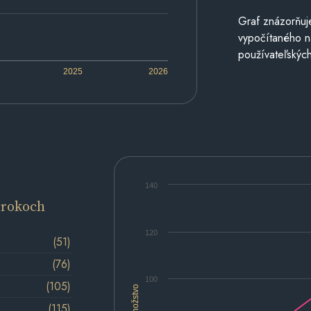
Graf znázorňuj
vypočítaného n
používateľských
2025
2026
140
 rokoch
120
(51)
(76)
100
(105)
Množstvo
(115)