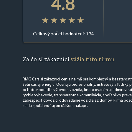
4.8
Celkový počet hodnotení: 134
Za čo si zákazníci
vážia túto firmu
RMG Cars si zákazníci cenia najmä pre komplexný a bezstarostn
šetrí čas aj energiu. Oceňujú profesionálny, ústretový a ľudský p
ochotne poradí s výberom vozidla, financovaním aj administrat
rýchle vybavenie, transparentná komunikácia, spoľahlivo prev
zabezpečiť dovoz či odovzdanie vozidla až domov. Firma pôsob
sa dá spoľahnúť aj pri ďalšom nákupe.