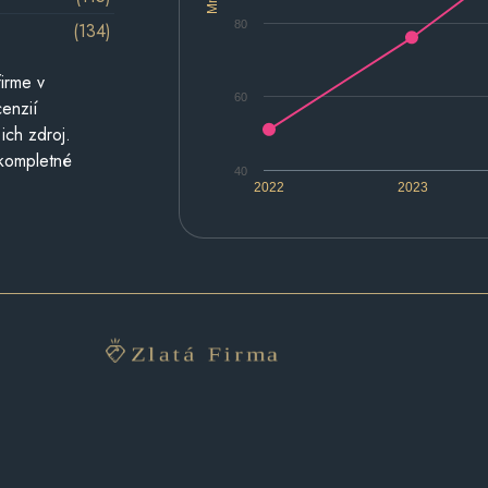
80
(134)
irme v
60
cenzií
ich zdroj.
 kompletné
40
2022
2023