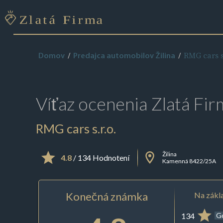
RMG cars s.
Domov
Predajca automobilov Žilina
Víťaz ocenenia
Zlatá Fir
RMG cars s.r.o.
Žilina
4.8
/ 134 Hodnotení
Kamenná 8422/25A
Konečná známka
Na zákla
134
G