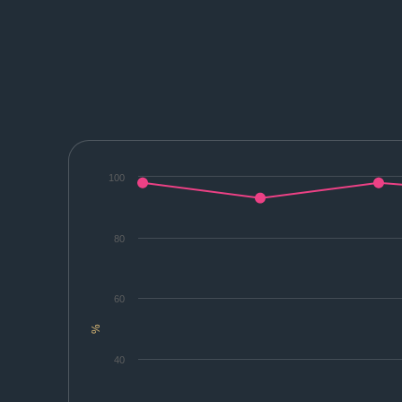
100
80
60
%
40