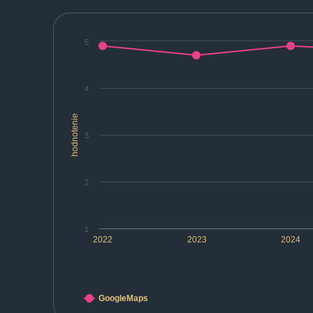
5
4
hodnotenie
3
2
1
2022
2023
2024
GoogleMaps