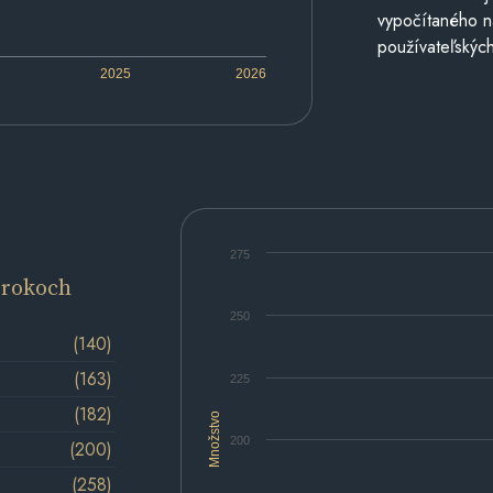
vypočítaného n
používateľských
2025
2026
275
 rokoch
250
(140)
(163)
225
(182)
Množstvo
200
(200)
(258)