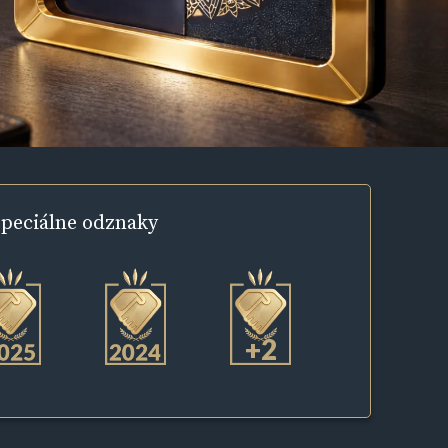
peciálne
odznaky
+2