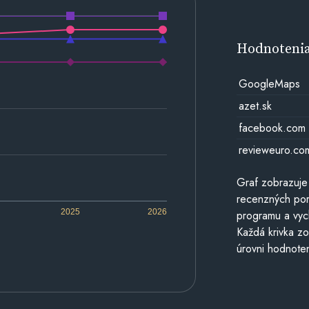
Hodnoteni
GoogleMaps
azet.sk
facebook.com
revieweuro.co
Graf zobrazuje
recenzných por
2025
2026
programu a vyc
Každá krivka zo
úrovni hodnoten