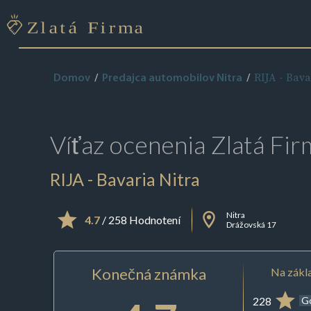
RIJA - Bava
Domov
Predajca automobilov Nitra
Víťaz ocenenia
Zlatá Fir
RIJA - Bavaria Nitra
Nitra
4.7
/ 258 Hodnotení
Drážovská 17
Konečná známka
Na zákla
228
G