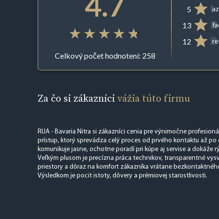
4.7
5
az
13
f
12
r
Celkový počet hodnotení: 258
Za čo si zákazníci
vážia túto firmu
RIJA - Bavaria Nitra si zákazníci cenia pre výnimočne profesion
prístup, ktorý sprevádza celý proces od prvého kontaktu až po
komunikuje jasne, ochotne poradí pri kúpe aj servise a dokáže r
Veľkým plusom je precízna práca technikov, transparentné vys
priestory a dôraz na komfort zákazníka vrátane bezkontaktného 
Výsledkom je pocit istoty, dôvery a prémiovej starostlivosti.