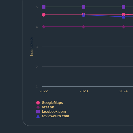
5
4
hodnotenie
3
2
1
2022
2023
2024
GoogleMaps
azet.sk
facebook.com
revieweuro.com