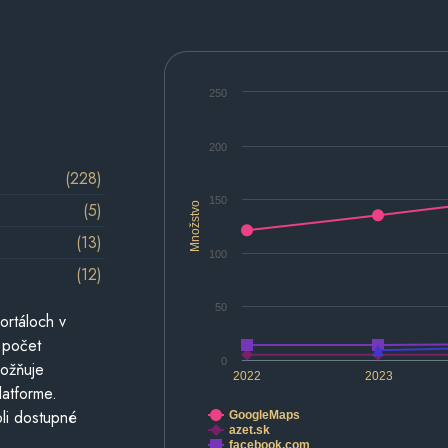
250
200
(228)
150
(5)
Množstvo
(13)
100
(12)
50
ortáloch v
 počet
0
možňuje
2022
2023
latforme.
li dostupné
GoogleMaps
azet.sk
facebook.com