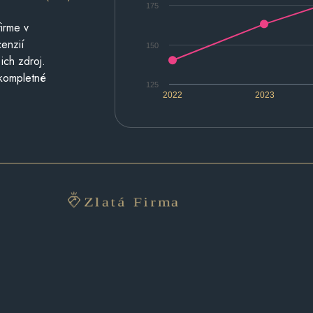
175
irme v
cenzií
150
ich zdroj.
 kompletné
125
2022
2023