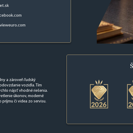
et.sk
acebook.com
evieweuro.com
Š
álny a zároveň ľudský
 odovzdanie vozidla. Tím
ýchlo nájsť vhodné riešenia.
vetlenie úkonov, moderné
príjmu či videa zo servisu.