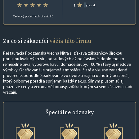
1
cylex.sk
Celkový počet hodnotení: 25
Za čo si zákazníci
vážia túto firmu
Reštaurácia Podzámska Viecha Nitra si získava zákazníkov širokou
ponukou kvalitných vín, od sudových až po fľaškové, doplnenou o
remeselné pivá, výberovú kávu, domáce sirupy, 100 % šťavy aj medové
výrobky. Oceňovaná je príjemná atmosféra, čisté a vkusne zariadené
prostredie, pohodlné parkovanie vo dvore a najmä ochotný personál,
ktorý odborne poradí a spríjemní každý nákup. Silným plusom sú aj
priaznivé ceny a vernostné bonusy, vďaka ktorým sa sem zákazníci radi
vracajú.
Špeciálne
odznaky