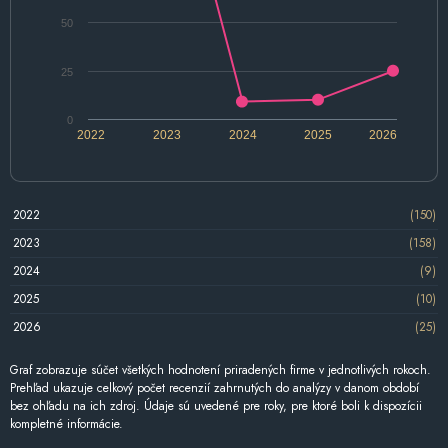
50
25
0
2022
2023
2024
2025
2026
2022
(150)
2023
(158)
2024
(9)
2025
(10)
2026
(25)
Graf zobrazuje súčet všetkých hodnotení priradených firme v jednotlivých rokoch.
Prehľad ukazuje celkový počet recenzií zahrnutých do analýzy v danom období
bez ohľadu na ich zdroj. Údaje sú uvedené pre roky, pre ktoré boli k dispozícii
kompletné informácie.