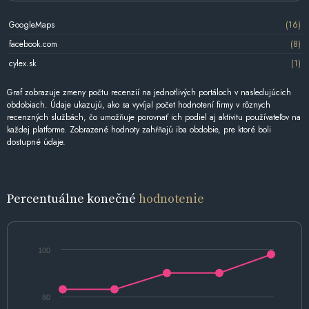
GoogleMaps
(16)
facebook.com
(8)
cylex.sk
(1)
Graf zobrazuje zmeny počtu recenzií na jednotlivých portáloch v nasledujúcich
obdobiach. Údaje ukazujú, ako sa vyvíjal počet hodnotení firmy v rôznych
recenzných službách, čo umožňuje porovnať ich podiel aj aktivitu používateľov na
každej platforme. Zobrazené hodnoty zahŕňajú iba obdobie, pre ktoré boli
dostupné údaje.
Percentuálne konečné
hodnotenie
100
80