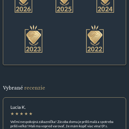
Vybrané
recenzie
Lucia K.
Veľmi nespokojná zákazníčka! Zásoba doma je príliš malá a spotreba
príliš veľká! Mali ma vopred varovať, že mám kúpiť viac vína!(P.s.