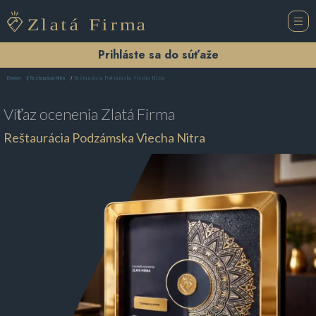
Prihláste sa do súťaže
Reštaurácia Podzámska Viecha Nitra
Domov
Reštaurácia Nitra
Víťaz ocenenia
Zlatá Firma
Reštaurácia Podzámska Viecha Nitra