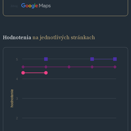
Zdroj:
Hodnotenia
na jednotlivých stránkach
5
4
hodnotenie
3
2