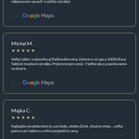
odporucam spraviť si väčšie zásoby)
Zdroj:
Michal M.
Veľký výber sudového aj fľaškového vína. Domáce sirupy a 100% šťavy.
Taktiež medové výrobky. Príjemný personál. :) Veľké plus je parkovanie
vo dvore.
Zdroj:
Majka C.
Najlepšia vinotéka ktorej som bola, všetko čisté, chutné vínka ...veľká
pomoc pri výbere a veľmi prijateľné ceny.