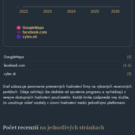
1
2022
2023
2024
2025
2026
GoogleMaps
facebook.com
cylex.sk
GoogleMaps
(5)
facebook.com
(4.6)
cylex.sk
(5)
Graf zobrazuje porovnanie priemerných hodnotení firmy na vybraných recenzných
portáloch. Údaje zahŕňajú iba obdobie od spustenia programu a vychádzajú z
verejne dostupných hodnotení používateľov. Každá krivka zodpovedá inej službe,
čo umožňuje vidieť rozdiely v úrovni hodnotení medzi jednotlivými platformami.
Počet recenzií
na jednotlivých stránkach