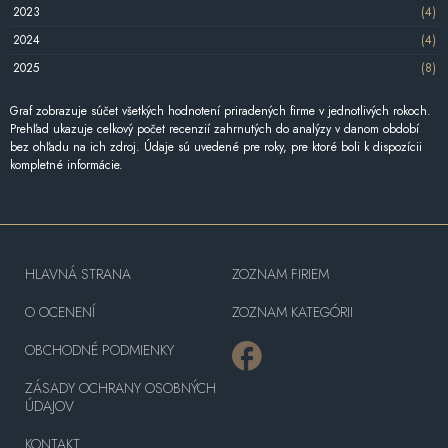
2023
(4)
2024
(4)
2025
(8)
Graf zobrazuje súčet všetkých hodnotení priradených firme v jednotlivých rokoch.
Prehľad ukazuje celkový počet recenzií zahrnutých do analýzy v danom období
bez ohľadu na ich zdroj. Údaje sú uvedené pre roky, pre ktoré boli k dispozícii
kompletné informácie.
HLAVNÁ STRANA
ZOZNAM FIRIEM
O OCENENÍ
ZOZNAM KATEGÓRII
OBCHODNÉ PODMIENKY
ZÁSADY OCHRANY OSOBNÝCH
ÚDAJOV
KONTAKT