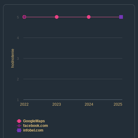
5
4
hodnotenie
3
2
1
2022
2023
2024
2025
GoogleMaps
facebook.com
infobel.com