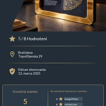
5
/ 8 Hodnotení
Bratislava
Topoľčianska 29
Dátum skenovania:
12. marca 2025
Konečná známka
Na základe 8 hodnotení z portálov:
5
4
GoogleMaps
4
infobel.com