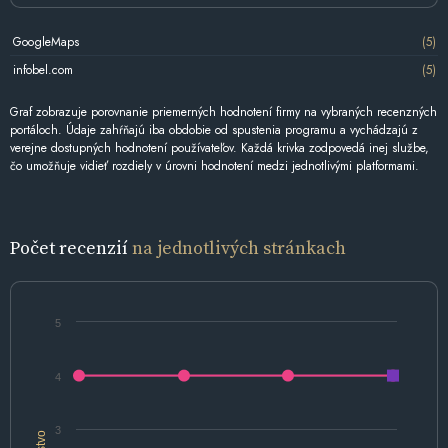
GoogleMaps
(5)
infobel.com
(5)
Graf zobrazuje porovnanie priemerných hodnotení firmy na vybraných recenzných
portáloch. Údaje zahŕňajú iba obdobie od spustenia programu a vychádzajú z
verejne dostupných hodnotení používateľov. Každá krivka zodpovedá inej službe,
čo umožňuje vidieť rozdiely v úrovni hodnotení medzi jednotlivými platformami.
Počet recenzií
na jednotlivých stránkach
5
4
3