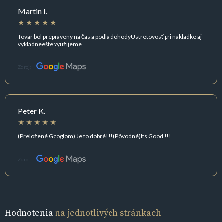
Martin I.
Tovar bol prepraveny na čas a podla dohodyUstretovosť pri nakladke aj
vykladneešte využijeme
Zdroj:
Peter K.
(Preložené Googlom) Je to dobré!!!(Pôvodné)Its Good !!!
Zdroj:
Hodnotenia
na jednotlivých stránkach