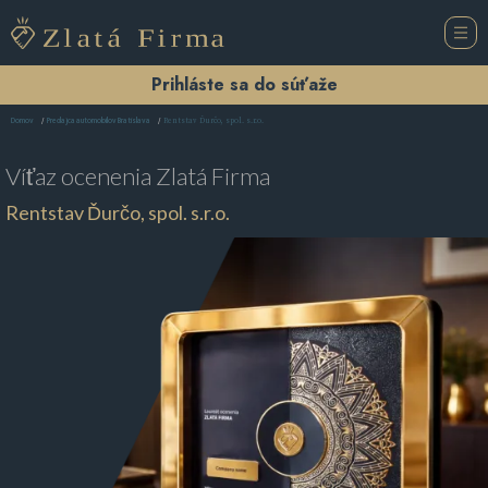
Prihláste sa do súťaže
Rentstav Ďurčo, spol. s.r.o.
Domov
Predajca automobilov Bratislava
Víťaz ocenenia
Zlatá Firma
Rentstav Ďurčo, spol. s.r.o.