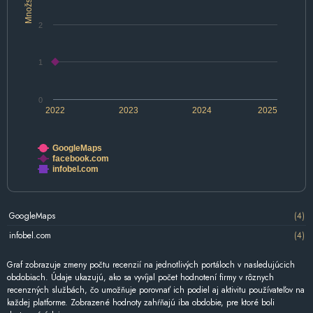
Množstvo
2
1
0
2022
2023
2024
2025
GoogleMaps
facebook.com
infobel.com
GoogleMaps
(4)
infobel.com
(4)
Graf zobrazuje zmeny počtu recenzií na jednotlivých portáloch v nasledujúcich
obdobiach. Údaje ukazujú, ako sa vyvíjal počet hodnotení firmy v rôznych
recenzných službách, čo umožňuje porovnať ich podiel aj aktivitu používateľov na
každej platforme. Zobrazené hodnoty zahŕňajú iba obdobie, pre ktoré boli