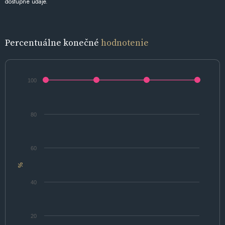
dostupné údaje.
Percentuálne konečné
hodnotenie
100
80
60
%
40
20