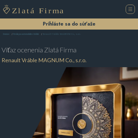
Prihláste sa do súťaže
Renault Vráble MAGNUM Co., s.r.o.
Domov
Predajca automobilov Vráble
Víťaz ocenenia
Zlatá Firma
Renault Vráble MAGNUM Co., s.r.o.