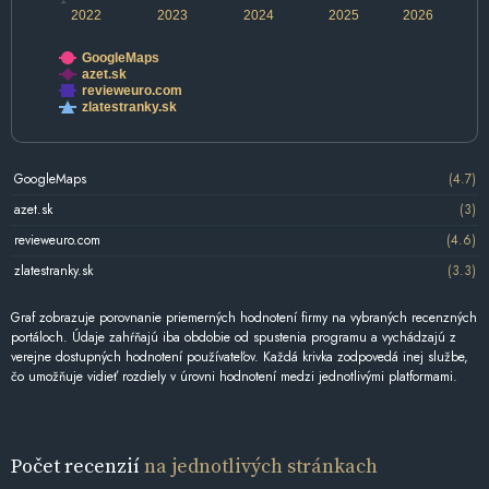
2022
2023
2024
2025
2026
GoogleMaps
azet.sk
revieweuro.com
zlatestranky.sk
GoogleMaps
(4.7)
azet.sk
(3)
revieweuro.com
(4.6)
zlatestranky.sk
(3.3)
Graf zobrazuje porovnanie priemerných hodnotení firmy na vybraných recenzných
portáloch. Údaje zahŕňajú iba obdobie od spustenia programu a vychádzajú z
verejne dostupných hodnotení používateľov. Každá krivka zodpovedá inej službe,
čo umožňuje vidieť rozdiely v úrovni hodnotení medzi jednotlivými platformami.
Počet recenzií
na jednotlivých stránkach