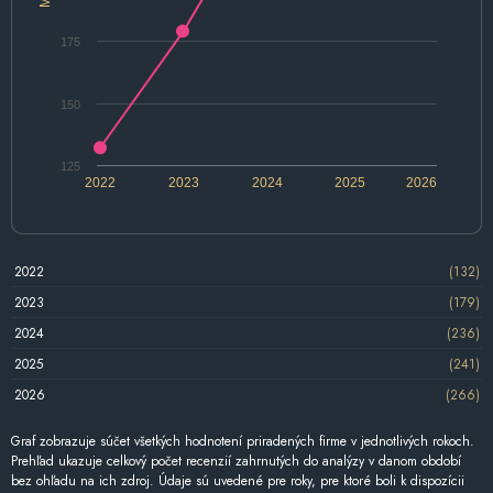
175
150
125
2022
2023
2024
2025
2026
2022
(132)
2023
(179)
2024
(236)
2025
(241)
2026
(266)
Graf zobrazuje súčet všetkých hodnotení priradených firme v jednotlivých rokoch.
Prehľad ukazuje celkový počet recenzií zahrnutých do analýzy v danom období
bez ohľadu na ich zdroj. Údaje sú uvedené pre roky, pre ktoré boli k dispozícii