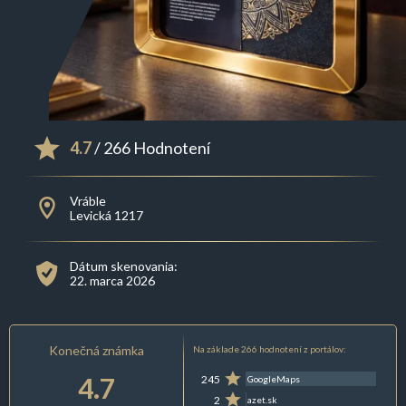
4.7
/ 266 Hodnotení
Vráble
Levická 1217
Dátum skenovania:
22. marca 2026
Konečná známka
Na základe 266 hodnotení z portálov:
4.7
245
GoogleMaps
2
azet.sk