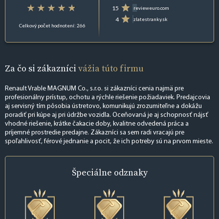
15
revieweuro.com
4
zlatestranky.sk
Celkový počet hodnotení: 266
Za čo si zákazníci
vážia túto firmu
Renault Vrable MAGNUM Co., s.r.o. si zákazníci cenia najmä pre
profesionálny prístup, ochotu a rýchle riešenie požiadaviek. Predajcovia
aj servisný tím pôsobia ústretovo, komunikujú zrozumiteľne a dokážu
poradiť pri kúpe aj pri údržbe vozidla. Oceňovaná je aj schopnosť nájsť
vhodné riešenie, krátke čakacie doby, kvalitne odvedená práca a
príjemné prostredie predajne. Zákazníci sa sem radi vracajú pre
spoľahlivosť, férové jednanie a pocit, že ich potreby sú na prvom mieste.
Špeciálne
odznaky