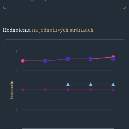
Hodnotenia
na jednotlivých stránkach
5
4
hodnotenie
3
2
1