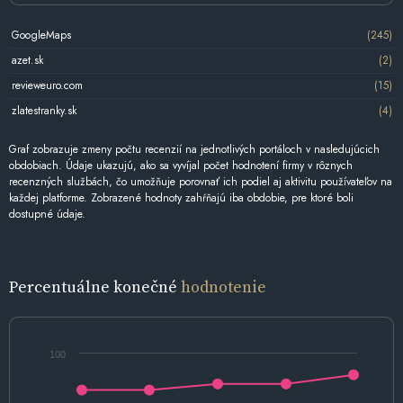
GoogleMaps
(245)
azet.sk
(2)
revieweuro.com
(15)
zlatestranky.sk
(4)
Graf zobrazuje zmeny počtu recenzií na jednotlivých portáloch v nasledujúcich
obdobiach. Údaje ukazujú, ako sa vyvíjal počet hodnotení firmy v rôznych
recenzných službách, čo umožňuje porovnať ich podiel aj aktivitu používateľov na
každej platforme. Zobrazené hodnoty zahŕňajú iba obdobie, pre ktoré boli
dostupné údaje.
Percentuálne konečné
hodnotenie
100