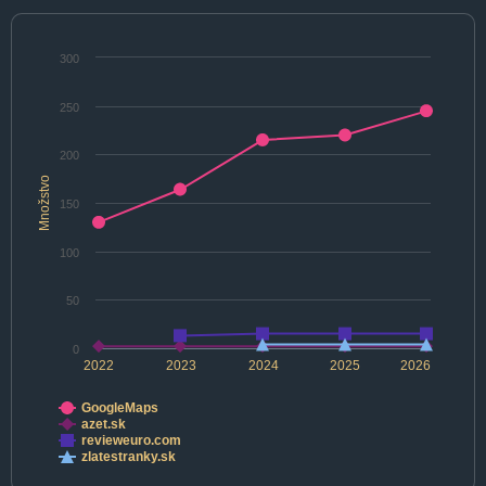
300
250
200
Množstvo
150
100
50
0
2022
2023
2024
2025
2026
GoogleMaps
azet.sk
revieweuro.com
zlatestranky.sk