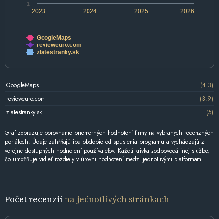
1
2023
2024
2025
2026
GoogleMaps
revieweuro.com
zlatestranky.sk
GoogleMaps
(4.3)
revieweuro.com
(3.9)
zlatestranky.sk
(5)
Graf zobrazuje porovnanie priemerných hodnotení firmy na vybraných recenzných
portáloch. Údaje zahŕňajú iba obdobie od spustenia programu a vychádzajú z
verejne dostupných hodnotení používateľov. Každá krivka zodpovedá inej službe,
čo umožňuje vidieť rozdiely v úrovni hodnotení medzi jednotlivými platformami.
Počet recenzií
na jednotlivých stránkach