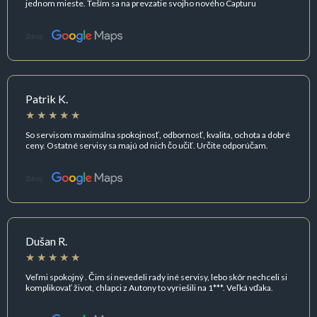
jednom mieste. Teším sa na prevzatie svojho nového Capturu
Zdroj:
Patrik K.
So servisom maximálna spokojnosť, odbornosť, kvalita, ochota a dobré
ceny. Ostatné servisy sa majú od nich čo učiť. Určite odporúčam.
Zdroj:
Dušan R.
Veľmi spokojný . Čim si nevedeli rady iné servisy, lebo skôr nechceli si
komplikovať život, chlapci z Autony to vyriešili na 1***. Veľká vďaka.