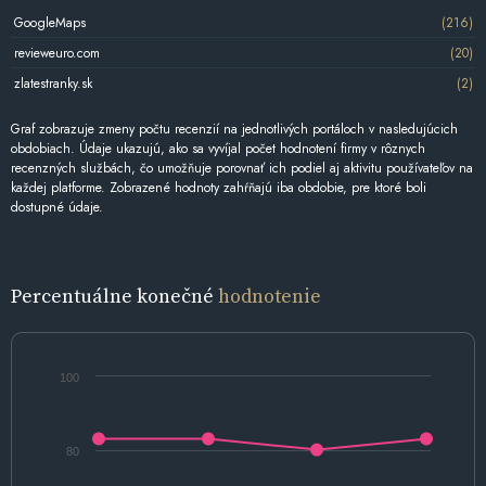
GoogleMaps
(216)
revieweuro.com
(20)
zlatestranky.sk
(2)
Graf zobrazuje zmeny počtu recenzií na jednotlivých portáloch v nasledujúcich
obdobiach. Údaje ukazujú, ako sa vyvíjal počet hodnotení firmy v rôznych
recenzných službách, čo umožňuje porovnať ich podiel aj aktivitu používateľov na
každej platforme. Zobrazené hodnoty zahŕňajú iba obdobie, pre ktoré boli
dostupné údaje.
Percentuálne konečné
hodnotenie
100
80