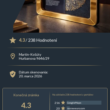
4.3
/ 238 Hodnotení
Martin-Košúty
Hurbanova 9646/29
Dátum skenovania:
20. marca 2026
Konečná známka
Na základe 238 hodnotení z portálov:
4.3
216
GoogleMaps
20
revieweuro.com