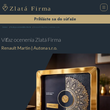
Prihláste sa do súťaže
Renault Martin | Autona s.r.o.
Domov
Predajca automobilov Martin
Víťaz ocenenia
Zlatá Firma
Renault Martin | Autona s.r.o.