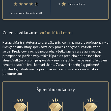
2
zlatestranky.sk
Celkový počet hodnotení: 238
Za čo si zákazníci
vážia túto firmu
Renault Martin | Autona s.r.o. si zákazníci cenia najmä pre profesionálny a
ľudský prístup, ktorý sprevádza celý proces od výberu vozidla až po
servis. Predajcovia ochotne poradia, všetko jasne vysvetlia a reagujú
promptne na požiadavky, takže kúpa auta prebieha pohodlne a bez
stresu. Veľkým plusom je aj kvalitný servis s rýchlym vybavením, férovými
cenami a spoľahlivou komunikáciou. Zákazníci oceňujú aj príjemné
prostredie, ústretovosť a pocit, že sa o nich tím stará s maximálnou
pozornosťou.
Špeciálne
odznaky