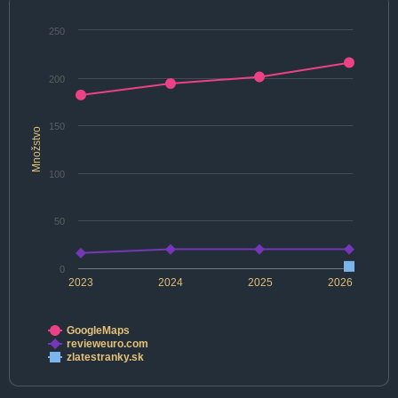
250
200
150
Množstvo
100
50
0
2023
2024
2025
2026
GoogleMaps
revieweuro.com
zlatestranky.sk