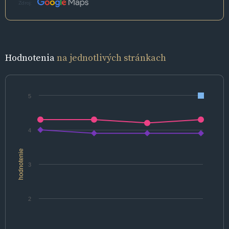
Zdroj:
Hodnotenia
na jednotlivých stránkach
5
4
hodnotenie
3
2