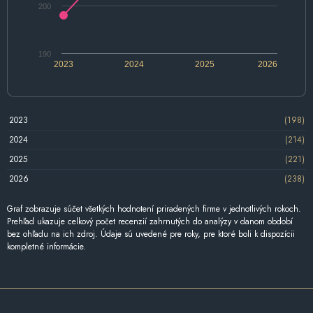
200
190
2023
2024
2025
2026
2023
(198)
2024
(214)
2025
(221)
2026
(238)
Graf zobrazuje súčet všetkých hodnotení priradených firme v jednotlivých rokoch.
Prehľad ukazuje celkový počet recenzií zahrnutých do analýzy v danom období
bez ohľadu na ich zdroj. Údaje sú uvedené pre roky, pre ktoré boli k dispozícii
kompletné informácie.