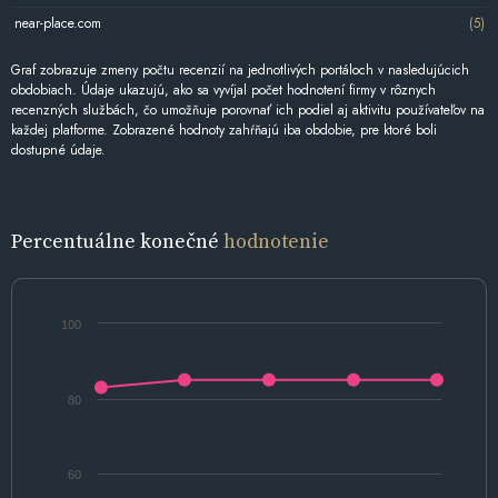
near-place.com
(5)
Graf zobrazuje zmeny počtu recenzií na jednotlivých portáloch v nasledujúcich
obdobiach. Údaje ukazujú, ako sa vyvíjal počet hodnotení firmy v rôznych
recenzných službách, čo umožňuje porovnať ich podiel aj aktivitu používateľov na
každej platforme. Zobrazené hodnoty zahŕňajú iba obdobie, pre ktoré boli
dostupné údaje.
Percentuálne konečné
hodnotenie
100
80
60