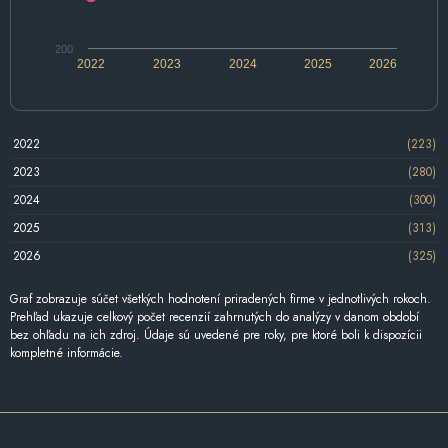
200
2022
2023
2024
2025
2026
2022
(223)
2023
(280)
2024
(300)
2025
(313)
2026
(325)
Graf zobrazuje súčet všetkých hodnotení priradených firme v jednotlivých rokoch.
Prehľad ukazuje celkový počet recenzií zahrnutých do analýzy v danom období
bez ohľadu na ich zdroj. Údaje sú uvedené pre roky, pre ktoré boli k dispozícii
kompletné informácie.