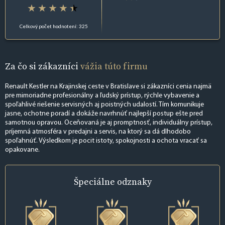
Celkový počet hodnotení: 325
Za čo si zákazníci
vážia túto firmu
Renault Kestler na Krajinskej ceste v Bratislave si zákazníci cenia najmä
pre mimoriadne profesionálny a ľudský prístup, rýchle vybavenie a
spoľahlivé riešenie servisných aj poistných udalostí. Tím komunikuje
jasne, ochotne poradí a dokáže navrhnúť najlepší postup ešte pred
samotnou opravou. Oceňovaná je aj promptnosť, individuálny prístup,
príjemná atmosféra v predajni a servis, na ktorý sa dá dlhodobo
spoľahnúť. Výsledkom je pocit istoty, spokojnosti a ochota vracať sa
opakovane.
Špeciálne
odznaky