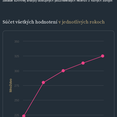
základe súhrnnej analýzy dostupných používateľských recenzií z rôznych zdrojov.
Súčet všetkých hodnotení
v jednotlivých rokoch
350
325
300
Množstvo
275
250
225