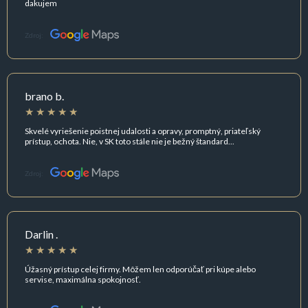
dakujem
Zdroj:
brano b.
Skvelé vyriešenie poistnej udalosti a opravy, promptný, priateľský
prístup, ochota. Nie, v SK toto stále nie je bežný štandard...
Zdroj:
Darlin .
Úžasný prístup celej firmy. Môžem len odporúčať pri kúpe alebo
servise, maximálna spokojnosť.