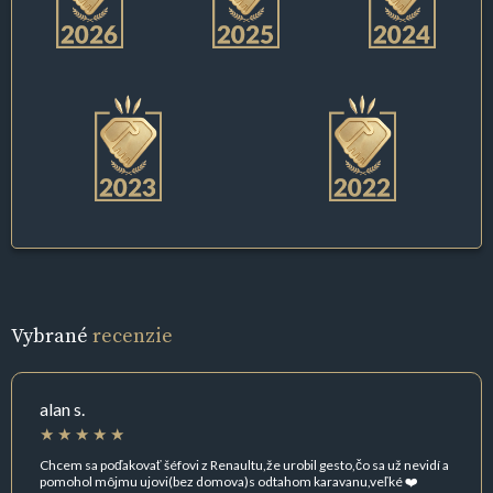
Vybrané
recenzie
alan s.
Chcem sa poďakovať šéfovi z Renaultu,že urobil gesto,čo sa už nevidí a
pomohol môjmu ujovi(bez domova)s odtahom karavanu,veľké ❤️