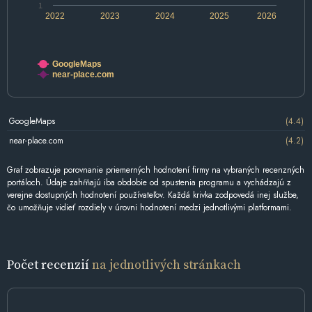
1
2022
2023
2024
2025
2026
GoogleMaps
near-place.com
GoogleMaps
(4.4)
near-place.com
(4.2)
Graf zobrazuje porovnanie priemerných hodnotení firmy na vybraných recenzných
portáloch. Údaje zahŕňajú iba obdobie od spustenia programu a vychádzajú z
verejne dostupných hodnotení používateľov. Každá krivka zodpovedá inej službe,
čo umožňuje vidieť rozdiely v úrovni hodnotení medzi jednotlivými platformami.
Počet recenzií
na jednotlivých stránkach