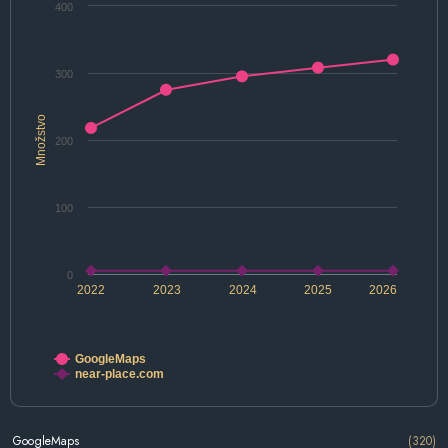
400
300
Množstvo
200
100
0
2022
2023
2024
2025
2026
GoogleMaps
near-place.com
GoogleMaps
(320)