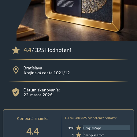
4.4
/ 325 Hodnotení
Bratislava
Krajinská cesta 1021/12
Dátum skenovania:
22. marca 2026
Konečná známka
Na základe 325 hodnotení z portálov:
4.4
320
GoogleMaps
5
near-place.com