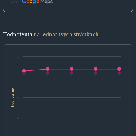
Zdroj:
Hodnotenia
na jednotlivých stránkach
5
4
hodnotenie
3
2