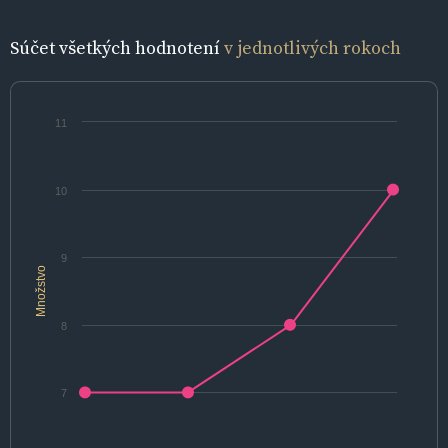
Súčet všetkých hodnotení
v jednotlivých rokoch
11
10
9
Množstvo
8
7