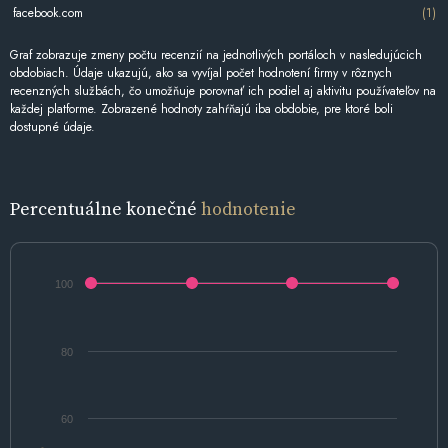
facebook.com
(1)
Graf zobrazuje zmeny počtu recenzií na jednotlivých portáloch v nasledujúcich
obdobiach. Údaje ukazujú, ako sa vyvíjal počet hodnotení firmy v rôznych
recenzných službách, čo umožňuje porovnať ich podiel aj aktivitu používateľov na
každej platforme. Zobrazené hodnoty zahŕňajú iba obdobie, pre ktoré boli
dostupné údaje.
Percentuálne konečné
hodnotenie
100
80
60