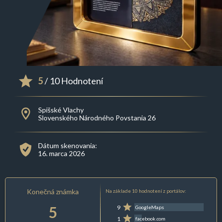
5
/ 10 Hodnotení
Spišské Vlachy
Slovenského Národného Povstania 26
Dátum skenovania:
16. marca 2026
Konečná známka
Na základe 10 hodnotení z portálov:
5
9
GoogleMaps
1
facebook.com