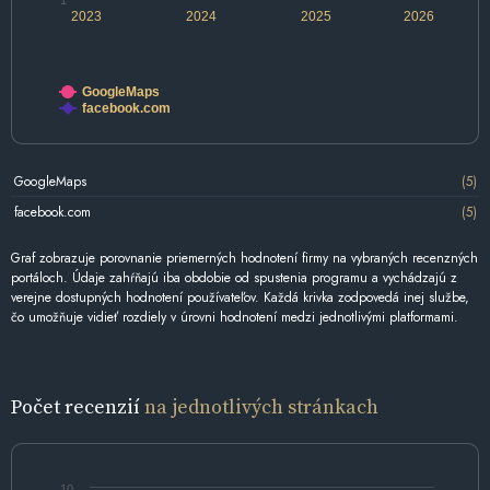
1
2023
2024
2025
2026
GoogleMaps
facebook.com
GoogleMaps
(5)
facebook.com
(5)
Graf zobrazuje porovnanie priemerných hodnotení firmy na vybraných recenzných
portáloch. Údaje zahŕňajú iba obdobie od spustenia programu a vychádzajú z
verejne dostupných hodnotení používateľov. Každá krivka zodpovedá inej službe,
čo umožňuje vidieť rozdiely v úrovni hodnotení medzi jednotlivými platformami.
Počet recenzií
na jednotlivých stránkach
10