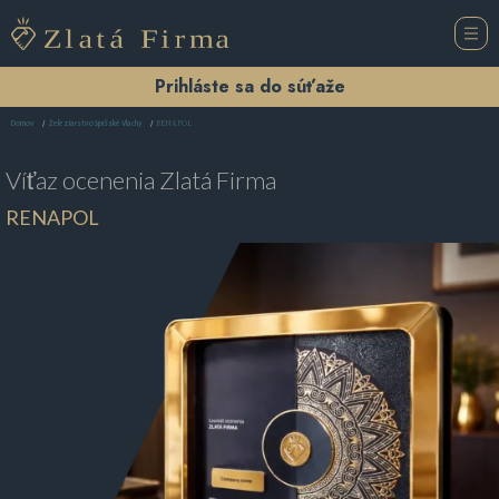
Prihláste sa do súťaže
RENAPOL
Domov
Železiarstvo Spišské Vlachy
Víťaz ocenenia
Zlatá Firma
RENAPOL