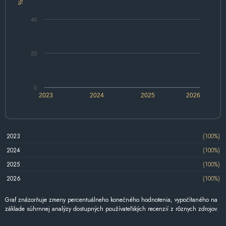
%
40
20
0
2023
2024
2025
2026
2023
(100%)
2024
(100%)
2025
(100%)
2026
(100%)
Graf znázorňuje zmeny percentuálneho konečného hodnotenia, vypočítaného na
základe súhrnnej analýzy dostupných používateľských recenzií z rôznych zdrojov.