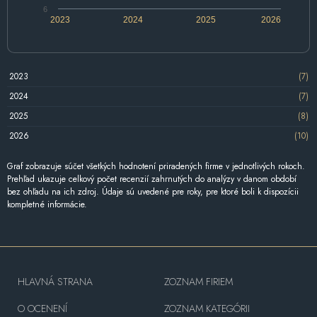
6
2023
2024
2025
2026
2023
(7)
2024
(7)
2025
(8)
2026
(10)
Graf zobrazuje súčet všetkých hodnotení priradených firme v jednotlivých rokoch.
Prehľad ukazuje celkový počet recenzií zahrnutých do analýzy v danom období
bez ohľadu na ich zdroj. Údaje sú uvedené pre roky, pre ktoré boli k dispozícii
kompletné informácie.
HLAVNÁ STRANA
ZOZNAM FIRIEM
O OCENENÍ
ZOZNAM KATEGÓRII