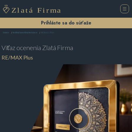
Prihláste sa do súťaže
RE/MAX Plus
Domov
Realitná kancelária Bratislava
Víťaz ocenenia
Zlatá Firma
RE/MAX Plus