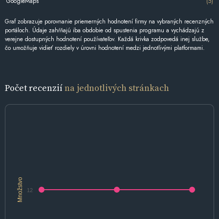
GoogleMaps
(5)
Graf zobrazuje porovnanie priemerných hodnotení firmy na vybraných recenzných
portáloch. Údaje zahŕňajú iba obdobie od spustenia programu a vychádzajú z
verejne dostupných hodnotení používateľov. Každá krivka zodpovedá inej službe,
čo umožňuje vidieť rozdiely v úrovni hodnotení medzi jednotlivými platformami.
Počet recenzií
na jednotlivých stránkach
Množstvo
12