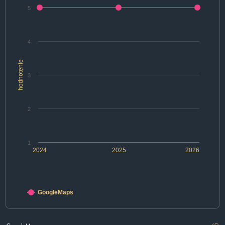
5
4
hodnotenie
3
2
1
2024
2025
2026
GoogleMaps