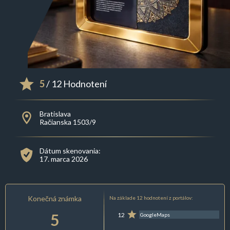
5
/ 12 Hodnotení
Bratislava
Račianska 1503/9
Dátum skenovania:
17. marca 2026
Konečná známka
Na základe 12 hodnotení z portálov:
5
12
GoogleMaps