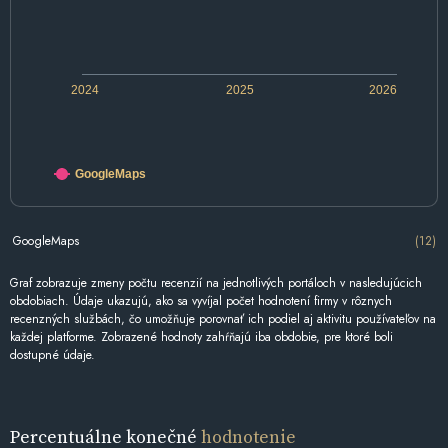
2024
2025
2026
GoogleMaps
GoogleMaps
(12)
Graf zobrazuje zmeny počtu recenzií na jednotlivých portáloch v nasledujúcich
obdobiach. Údaje ukazujú, ako sa vyvíjal počet hodnotení firmy v rôznych
recenzných službách, čo umožňuje porovnať ich podiel aj aktivitu používateľov na
každej platforme. Zobrazené hodnoty zahŕňajú iba obdobie, pre ktoré boli
dostupné údaje.
Percentuálne konečné
hodnotenie