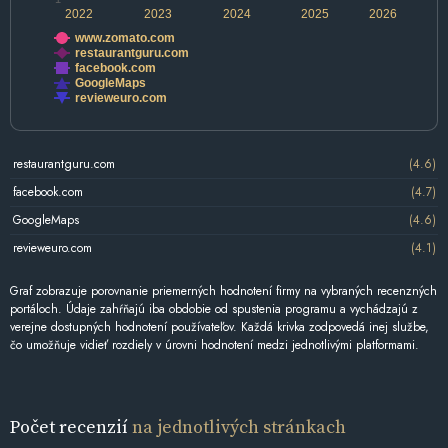
2022
2023
2024
2025
2026
www.zomato.com
restaurantguru.com
facebook.com
GoogleMaps
revieweuro.com
restaurantguru.com
(4.6)
facebook.com
(4.7)
GoogleMaps
(4.6)
revieweuro.com
(4.1)
Graf zobrazuje porovnanie priemerných hodnotení firmy na vybraných recenzných
portáloch. Údaje zahŕňajú iba obdobie od spustenia programu a vychádzajú z
verejne dostupných hodnotení používateľov. Každá krivka zodpovedá inej službe,
čo umožňuje vidieť rozdiely v úrovni hodnotení medzi jednotlivými platformami.
Počet recenzií
na jednotlivých stránkach