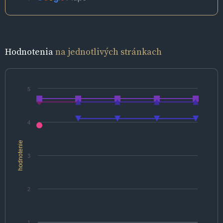
Hodnotenia
na jednotlivých stránkach
5
4
hodnotenie
3
2
1