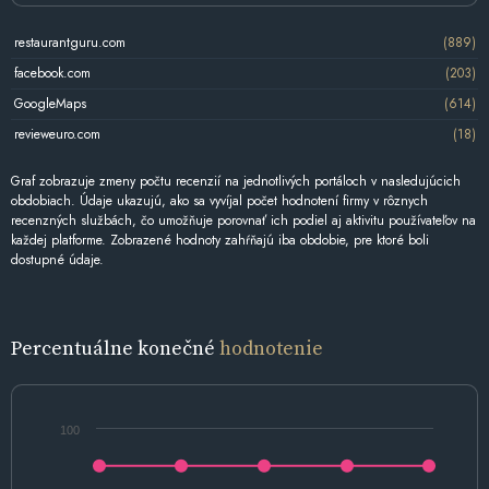
restaurantguru.com
(889)
facebook.com
(203)
GoogleMaps
(614)
revieweuro.com
(18)
Graf zobrazuje zmeny počtu recenzií na jednotlivých portáloch v nasledujúcich
obdobiach. Údaje ukazujú, ako sa vyvíjal počet hodnotení firmy v rôznych
recenzných službách, čo umožňuje porovnať ich podiel aj aktivitu používateľov na
každej platforme. Zobrazené hodnoty zahŕňajú iba obdobie, pre ktoré boli
dostupné údaje.
Percentuálne konečné
hodnotenie
100