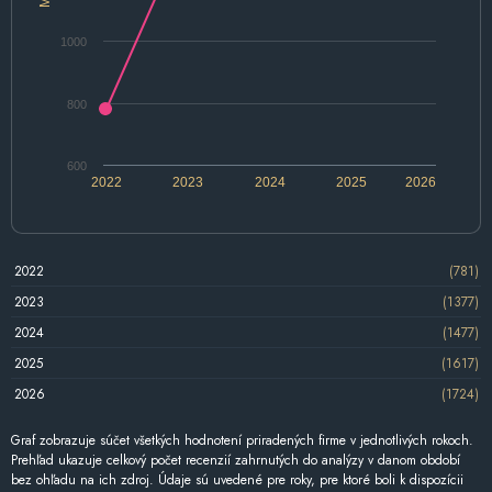
1000
800
600
2022
2023
2024
2025
2026
2022
(781)
2023
(1377)
2024
(1477)
2025
(1617)
2026
(1724)
Graf zobrazuje súčet všetkých hodnotení priradených firme v jednotlivých rokoch.
Prehľad ukazuje celkový počet recenzií zahrnutých do analýzy v danom období
bez ohľadu na ich zdroj. Údaje sú uvedené pre roky, pre ktoré boli k dispozícii