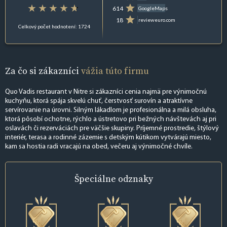
614
GoogleMaps
18
revieweuro.com
Celkový počet hodnotení: 1724
Za čo si zákazníci
vážia túto firmu
Quo Vadis restaurant v Nitre si zákazníci cenia najmä pre výnimočnú
kuchyňu, ktorá spája skvelú chuť, čerstvosť surovín a atraktívne
servírovanie na úrovni. Silným lákadlom je profesionálna a milá obsluha,
ktorá pôsobí ochotne, rýchlo a ústretovo pri bežných návštevách aj pri
oslavách či rezerváciách pre väčšie skupiny. Príjemné prostredie, štýlový
interiér, terasa a rodinné zázemie s detským kútikom vytvárajú miesto,
kam sa hostia radi vracajú na obed, večeru aj výnimočné chvíle.
Špeciálne
odznaky