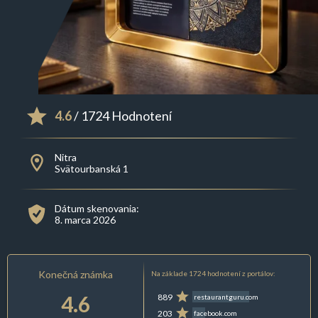
4.6
/ 1724 Hodnotení
Nitra
Svätourbanská 1
Dátum skenovania:
8. marca 2026
Konečná známka
Na základe 1724 hodnotení z portálov:
4.6
889
restaurantguru.com
203
facebook.com