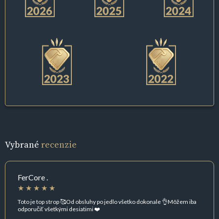
Vybrané
recenzie
FerCore .
Toto je top strop 🥰Od obsluhy po jedlo všetko dokonale 👌Môžem iba
odporučiť všetkými desiatimi ❤️