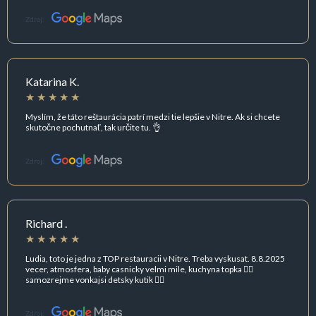
Zdroj:
Katarina K.
Myslím, že táto reštaurácia patrí medzi tie lepšie v Nitre. Ak si chcete
skutočne pochutnať, tak určite tu. 👌
Zdroj:
Richard .
Ludia, toto je jedna z TOP restauracii v Nitre. Treba vyskusat. 8.8.2025
vecer, atmosfera, baby casnicky velmi mile, kuchyna topka 👌🏻
samozrejme vonkajsi detsky kutik 👌🏻
Zdroj: