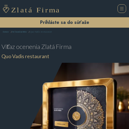
Prihláste sa do súťaže
Quo Vadis restaurant
Domov
Reštaurácia Nitra
Víťaz ocenenia
Zlatá Firma
Quo Vadis restaurant